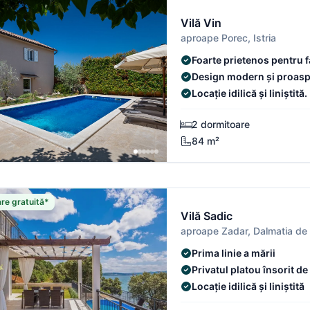
Vilă Vin
aproape Porec, Istria
Foarte prietenos pentru f
Design modern și proasp
Locație idilică și liniștită.
2 dormitoare
84 m²
re gratuită*
Vilă Sadic
aproape Zadar, Dalmatia de
Prima linie a mării
Privatul platou însorit d
Locație idilică și liniștită