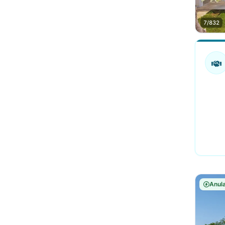
7/832
Anula