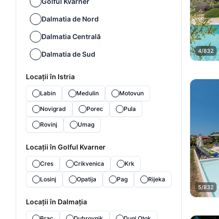
Golful Kvarner
Dalmatia de Nord
Dalmatia Centrală
4/832
Dalmatia de Sud
Locații în Istria
Labin
Medulin
Motovun
Novigrad
Porec
Pula
Rovinj
Umag
Locații în Golful Kvarner
Cres
Crikvenica
Krk
Losinj
Opatija
Pag
Rijeka
5/832
Locații în Dalmația
Brac
Dubrovnik
Dugi Otok