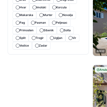
Hvar
Imotski
Korcula
Makarska
Murter
Novalja
Pag
Pasman
Peljesac
Primosten
Sibenik
Solta
Split
Trogir
Ugljan
Vir
Vodice
Zadar
6/832
Anula