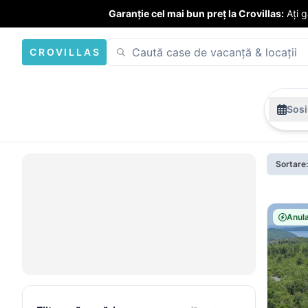
Garanție cel mai bun preț la Crovillas:
Ați 
CROVILLAS
Sosi
Sortare
Anula
Deschide
harta