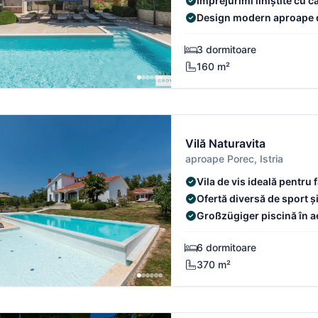
Împrejurimi liniștite cu c
Design modern aproape d
3 dormitoare
160 m²
Vilă Naturavita
aproape Porec, Istria
Vila de vis ideală pentru f
Ofertă diversă de sport și
vârstă.
Großzügiger piscină în ae
copii
6 dormitoare
370 m²