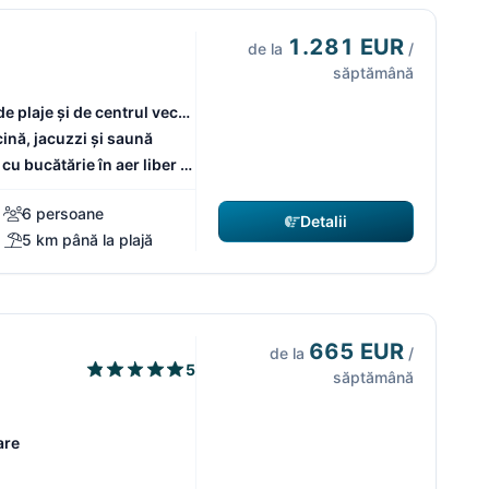
1.281 EUR
de la
/
săptămână
de plaje și de centrul vechi
ină, jacuzzi și saună
u bucătărie în aer liber și
6 persoane
Detalii
5 km până la plajă
665 EUR
de la
/
5
săptămână
are