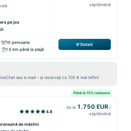
săptămână
rală
mers pe jos
zi
10 persoane
Detalii
1.5 km până la plajă
LiveChat sau e-mail – și rezervați cu 100 € mai ieftin!
Până la 15% reducere
1.750 EUR
de la
/
4.8
săptămână
eraneană de măslini