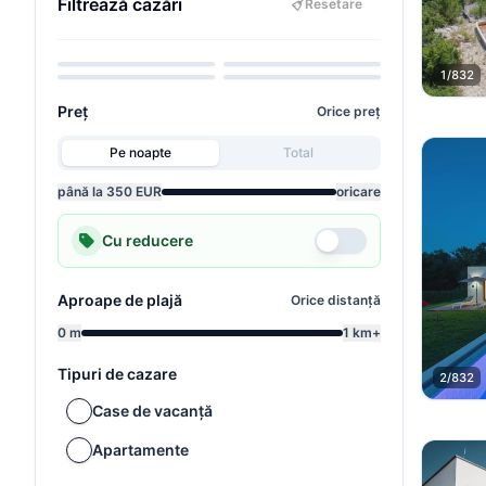
Animale de
Filtrează cazări
Resetare
companie
Potrivit pentru
permise
Vedere la mare
copii
Wellness
1/832
Preț
Orice preț
Pe noapte
Total
până la 350 EUR
oricare
Cu reducere
Aproape de plajă
Orice distanță
0 m
1 km+
Tipuri de cazare
2/832
Case de vacanță
Apartamente