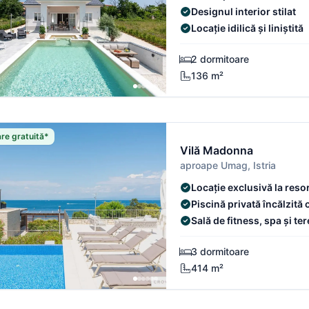
Designul interior stilat
Locație idilică și liniștită
2 dormitoare
136 m²
re gratuită*
Vilă Madonna
aproape Umag, Istria
Locație exclusivă la resor
Piscină privată încălzită
Sală de fitness, spa și ter
3 dormitoare
414 m²