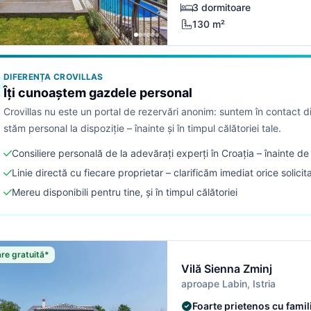
3 dormitoare
130 m²
DIFERENȚA CROVILLAS
Îți cunoaștem gazdele personal
Crovillas nu este un portal de rezervări anonim: suntem în contact dir
stăm personal la dispoziție – înainte și în timpul călătoriei tale.
Consiliere personală de la adevărați experți în Croația – înainte d
Linie directă cu fiecare proprietar – clarificăm imediat orice solicit
Mereu disponibili pentru tine, și în timpul călătoriei
re gratuită*
Vilă Sienna Zminj
aproape Labin, Istria
Foarte prietenos cu famil