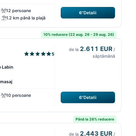
12 persoane
Detalii
1.2 km până la plajă
10% reducere (22 aug. 26 - 29 aug. 26)
2.611 EUR
de la
/
5
săptămână
e Labin
omasaj
10 persoane
Detalii
Până la 26% reducere
2.443 EUR
de la
/