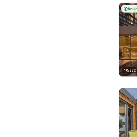
Anula
10/832