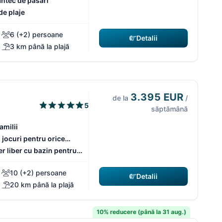
ântec de păsări
e plaje
6 (+2) persoane
Detalii
3 km până la plajă
3.395 EUR
de la
/
5
săptămână
amilii
 jocuri pentru orice
r liber cu bazin pentru
10 (+2) persoane
Detalii
20 km până la plajă
10% reducere (până la 31 aug.)