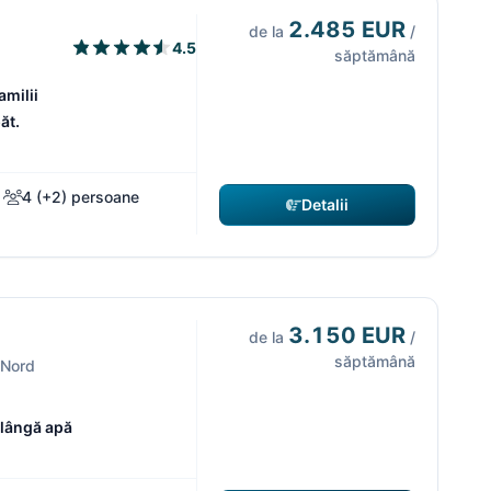
2.485 EUR
de la
/
4.5
săptămână
amilii
ăt.
4 (+2) persoane
Detalii
3.150 EUR
de la
/
săptămână
 Nord
e lângă apă