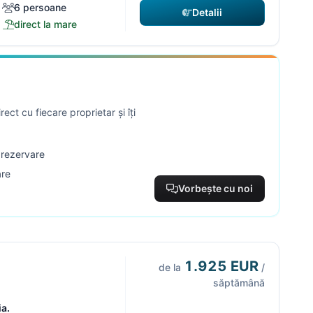
6 persoane
Detalii
direct la mare
ect cu fiecare proprietar și îți
e rezervare
are
Vorbește cu noi
1.925 EUR
de la
/
săptămână
ia.