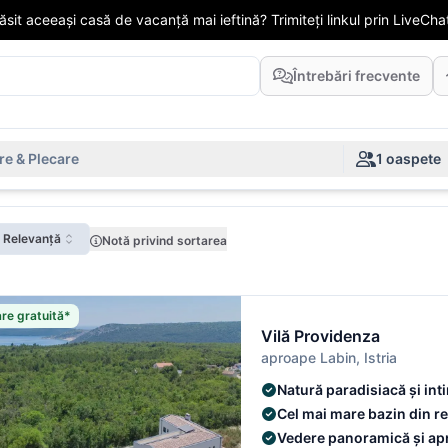
găsit aceeași casă de vacanță mai ieftină? Trimiteți linkul prin LiveChat
Întrebări frecvente
re & Plecare
1 oaspete
: Relevanță
Notă privind sortarea
re gratuită*
Vilă Providenza
aproape Labin, Istria
Natură paradisiacă și int
Cel mai mare bazin din r
Vedere panoramică și apr