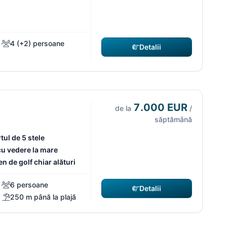
4 (+2) persoane
Detalii
7.000 EUR
de la
/
săptămână
tul de 5 stele
 cu vedere la mare
en de golf chiar alături
6 persoane
Detalii
250 m până la plajă