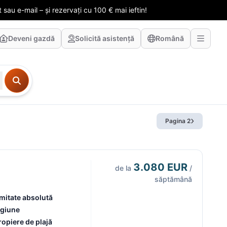
 sau e-mail – și rezervați cu 100 € mai ieftin!
Deveni gazdă
Solicită asistență
Română
Pagina 2
3.080 EUR
de la
/
săptămână
imitate absolută
egiune
opiere de plajă