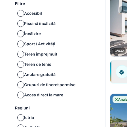
Filtre
Accesibil
Piscină încălzită
Încălzire
Sport / Activități
3/832
Teren împrejmuit
Teren de tenis
Anulare gratuită
Grupuri de tineret permise
Acces direct la mare
Anula
Regiuni
Istria