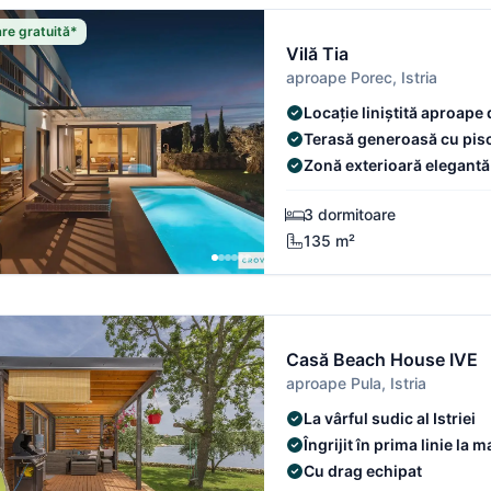
re gratuită*
Vilă Tia
aproape Porec, Istria
Locație liniștită aproape 
Poreč
Terasă generoasă cu pisc
Zonă exterioară elegantă c
lounge
3 dormitoare
135 m²
Casă Beach House IVE
aproape Pula, Istria
La vârful sudic al Istriei
Îngrijit în prima linie la m
Cu drag echipat