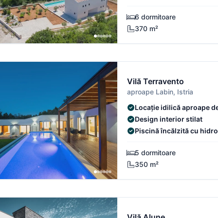
6 dormitoare
370 m²
Vilă Terravento
aproape Labin, Istria
Locație idilică aproape d
Design interior stilat
Piscină încălzită cu hidr
5 dormitoare
350 m²
Vilă Alune