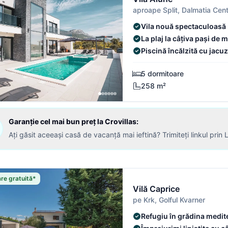
aproape Split, Dalmatia Cent
Vila nouă spectaculoasă
La plaj la câțiva pași de 
Piscină încălzită cu jacuz
5 dormitoare
258 m²
Garanție cel mai bun preț la Crovillas:
Ați găsit aceeași casă de vacanță mai ieftină? Trimiteți linkul prin 
re gratuită*
Vilă Caprice
pe Krk, Golful Kvarner
Refugiu în grădina medit