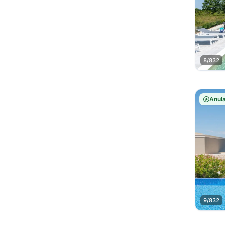
8/832
Anula
9/832