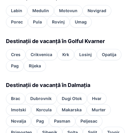
Labin
Medulin
Motovun
Novigrad
Porec
Pula
Rovinj
Umag
Destinații de vacanță în Golful Kvarner
Cres
Crikvenica
Krk
Losinj
Opatija
Pag
Rijeka
Destinații de vacanță în Dalmația
Brac
Dubrovnik
Dugi Otok
Hvar
Imotski
Korcula
Makarska
Murter
Novalja
Pag
Pasman
Peljesac
Primosten
Sibenik
Solta
Split
Trogir