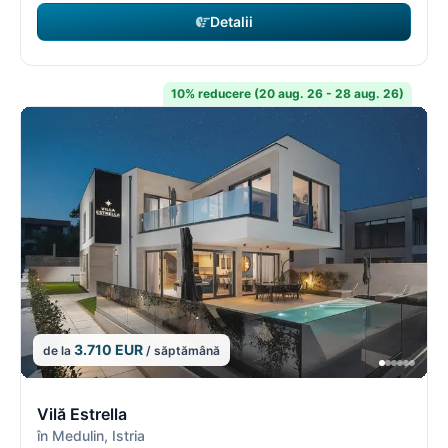
Detalii
10% reducere (20 aug. 26 - 28 aug. 26)
3.710 EUR
de la
/ săptămână
14/18
1
Vilă Estrella
în Medulin, Istria