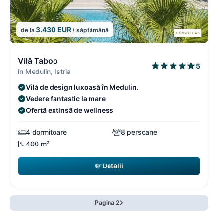
3.430 EUR
de la
/ săptămână
15/18
1
Vilă Taboo
5
în Medulin, Istria
Vilă de design luxoasă în Medulin.
Vedere fantastic la mare
Ofertă extinsă de wellness
4 dormitoare
8 persoane
400 m²
Detalii
Pagina 2