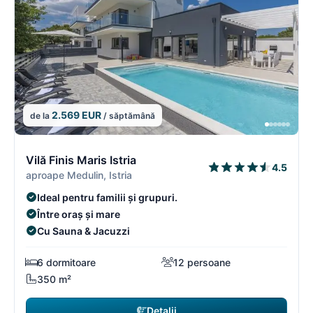
2.569 EUR
de la
/ săptămână
7/18
7
Vilă Finis Maris Istria
4.5
aproape Medulin, Istria
Ideal pentru familii și grupuri.
Între oraș și mare
Cu Sauna & Jacuzzi
6 dormitoare
12 persoane
350 m²
Detalii