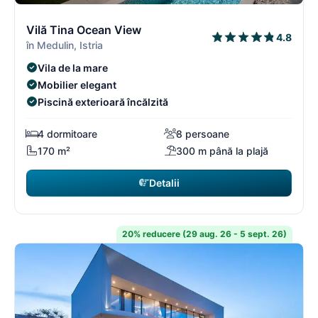
3/18
3
Vilă Tina Ocean View
4.8
în Medulin, Istria
Vila de la mare
Mobilier elegant
Piscină exterioară încălzită
4 dormitoare
8 persoane
170 m²
300 m până la plajă
Detalii
20% reducere (29 aug. 26 - 5 sept. 26)