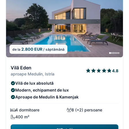
2.800 EUR
de la
/ săptămână
10/18
1
Vilă Eden
4.8
aproape Medulin, Istria
Vilă de lux absolută
Modern, echipament de lux
Aproape de Medulin & Kamenjak
4 dormitoare
8 (+2) persoane
400 m²