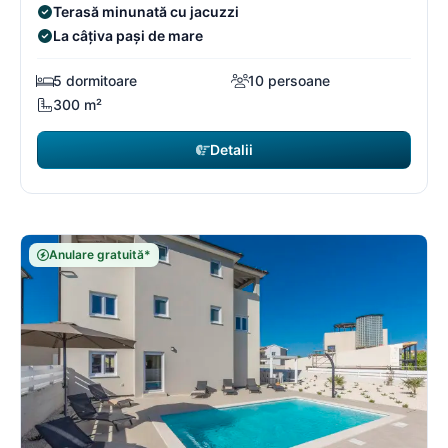
Terasă minunată cu jacuzzi
La câțiva pași de mare
5 dormitoare
10 persoane
300 m²
Detalii
Anulare gratuită*