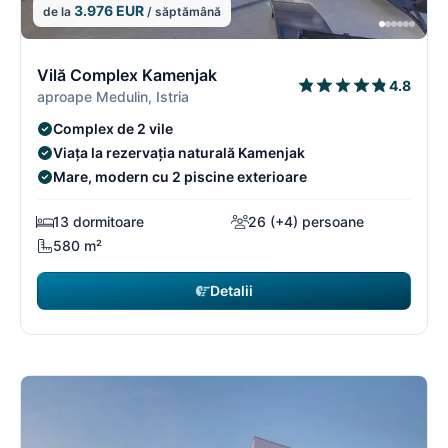
3.976 EUR
de la
/ săptămână
9/18
9
Vilă Complex Kamenjak
4.8
aproape Medulin, Istria
Complex de 2 vile
Viața la rezervația naturală Kamenjak
Mare, modern cu 2 piscine exterioare
13 dormitoare
26 (+4) persoane
580 m²
Detalii