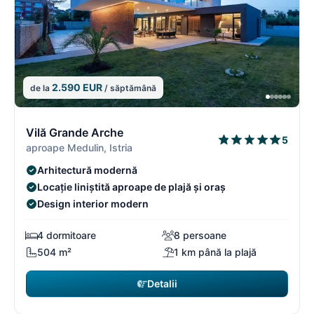
2.590 EUR
de la
/ săptămână
4/18
4
Vilă Grande Arche
5
aproape Medulin, Istria
Arhitectură modernă
Locație liniștită aproape de plajă și oraș
Design interior modern
4 dormitoare
8 persoane
504 m²
1 km până la plajă
Detalii