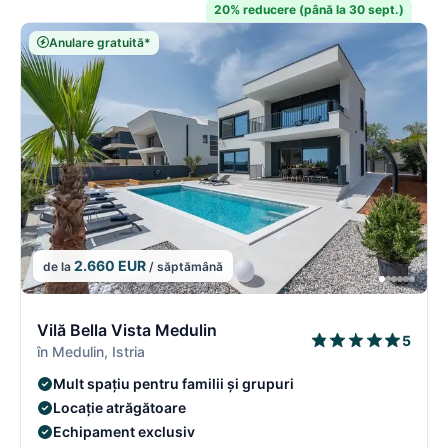
20% reducere (până la 30 sept.)
Anulare gratuită*
2.660 EUR
de la
/ săptămână
2/18
2
Vilă Bella Vista Medulin
5
în Medulin, Istria
Mult spațiu pentru familii și grupuri
Locație atrăgătoare
Echipament exclusiv