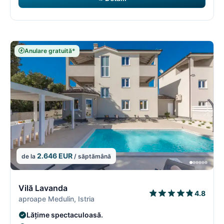
Anulare gratuită*
2.646 EUR
de la
/ săptămână
8/18
8
Vilă Lavanda
4.8
aproape Medulin, Istria
Lățime spectaculoasă.