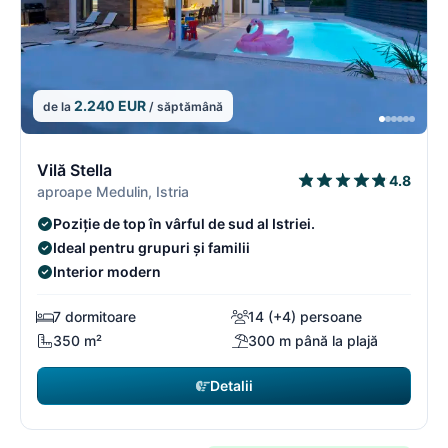
2.240 EUR
de la
/ săptămână
1/18
1
Vilă Stella
4.8
aproape Medulin, Istria
Poziție de top în vârful de sud al Istriei.
Ideal pentru grupuri și familii
Interior modern
7 dormitoare
14 (+4) persoane
350 m²
300 m până la plajă
Detalii