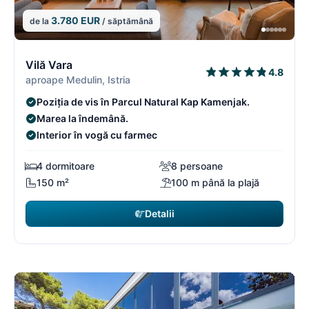
3.780 EUR
de la
/ săptămână
12/18
1
Vilă Vara
4.8
aproape Medulin, Istria
Poziția de vis în Parcul Natural Kap Kamenjak.
Marea la îndemână.
Interior în vogă cu farmec
4 dormitoare
8 persoane
150 m²
100 m până la plajă
Detalii