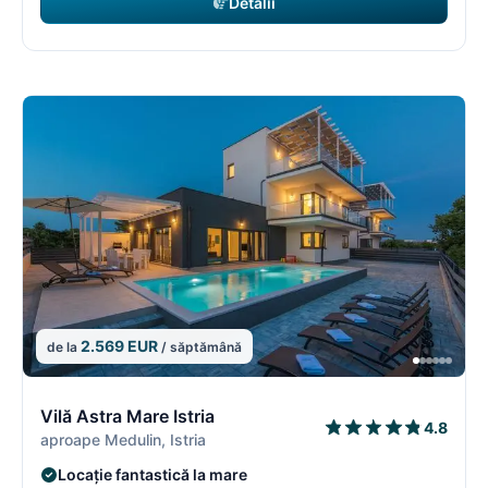
Detalii
2.569 EUR
de la
/ săptămână
11/18
1
Vilă Astra Mare Istria
4.8
aproape Medulin, Istria
Locație fantastică la mare