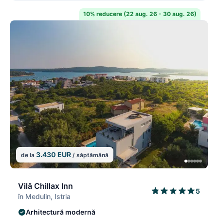
10% reducere (22 aug. 26 - 30 aug. 26)
3.430 EUR
de la
/ săptămână
5/18
5
Vilă Chillax Inn
5
în Medulin, Istria
Arhitectură modernă