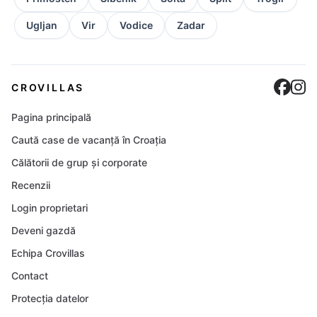
Ugljan
Vir
Vodice
Zadar
Cro
C
CROVILLAS
Pagina principală
Caută case de vacanță în Croația
Călătorii de grup și corporate
Recenzii
Login proprietari
Deveni gazdă
Echipa Crovillas
Contact
Protecția datelor