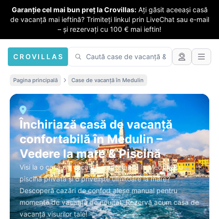
Garanție cel mai bun preț la Crovillas:
Ați găsit aceeași casă
de vacanță mai ieftină? Trimiteți linkul prin LiveChat sau e-mail
– și rezervați cu 100 € mai ieftin!
CROVILLAS
Pagina principală
Case de vacanță în Medulin
Închiriază casă de vacanță
confortabilă în Medulin –
Vedere la mare & Piscină
Visi la o casă de vacanță confortabilă în Medulin cu
piscină privată și o priveliște uimitoare la mare?
Descoperă cazări de confort alese manual pentru
momente de vacanță de neuitat. Rezervă acum casa de
vacanță visurilor tale!