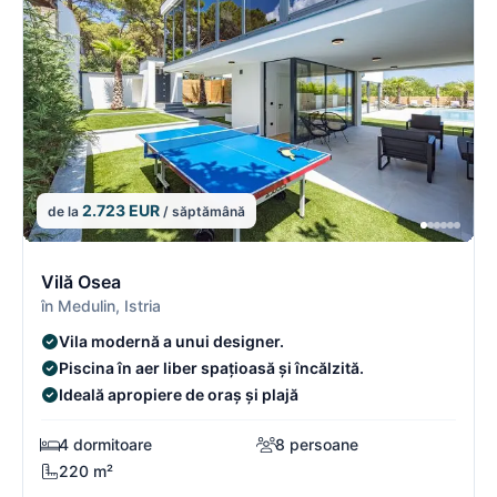
2.723 EUR
de la
/ săptămână
13/18
1
Vilă Osea
în Medulin, Istria
Vila modernă a unui designer.
Piscina în aer liber spațioasă și încălzită.
Ideală apropiere de oraș și plajă
4 dormitoare
8 persoane
220 m²