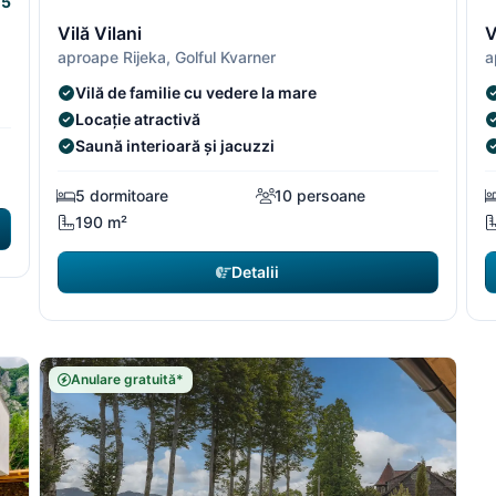
5
2/5
2/5
3
Vilă Vilani
V
aproape Rijeka, Golful Kvarner
a
Vilă de familie cu vedere la mare
Locație atractivă
Saună interioară și jacuzzi
5 dormitoare
10 persoane
190 m²
Detalii
Anulare gratuită*