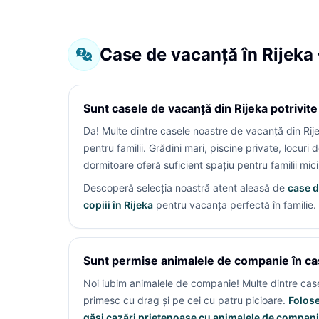
Case de vacanță în Rijeka 
Sunt casele de vacanță din Rijeka potrivite
Da! Multe dintre casele noastre de vacanță din Ri
pentru familii. Grădini mari, piscine private, locuri 
dormitoare oferă suficient spațiu pentru familii mici 
Descoperă selecția noastră atent aleasă de
case d
copiii în Rijeka
pentru vacanța perfectă în familie.
Sunt permise animalele de companie în ca
Noi iubim animalele de companie! Multe dintre cas
primesc cu drag și pe cei cu patru picioare.
Folose
găsi cazări prietenoase cu animalele de compani