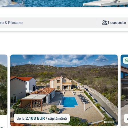
re & Plecare
1 oaspete
2.163 EUR
de la
/ săptămână
1/5
1/5