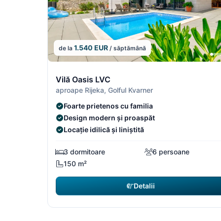
1.540 EUR
de la
/ săptămână
4/5
Vilă Oasis LVC
aproape Rijeka, Golful Kvarner
Foarte prietenos cu familia
Design modern și proaspăt
Locație idilică și liniștită
3 dormitoare
6 persoane
150 m²
Detalii