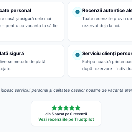
icate personal
Recenzii autentice al
are casă și asigură cele mai
Toate recenziile provin de
e – pentru ca vacanța ta să fie
rezervat deja la noi.
lată sigură
Serviciu clienți perso
iverse metode de plată.
Echipa noastră prietenoasă 
tejate.
după rezervare – individua
i iubesc serviciul personal și calitatea caselor noastre de vacanță aten
din 5 bazat pe 0 recenzii
Vezi recenziile pe Trustpilot