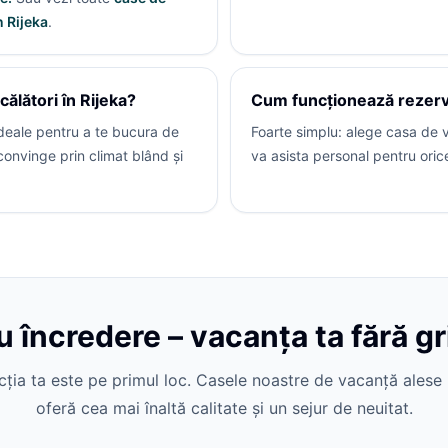
 Rijeka
.
ălători în Rijeka?
Cum funcționează rezerva
ideale pentru a te bucura de
Foarte simplu: alege casa de v
convinge prin climat blând și
va asista personal pentru orice
 încredere – vacanța ta fără grij
acția ta este pe primul loc. Casele noastre de vacanță alese 
oferă cea mai înaltă calitate și un sejur de neuitat.