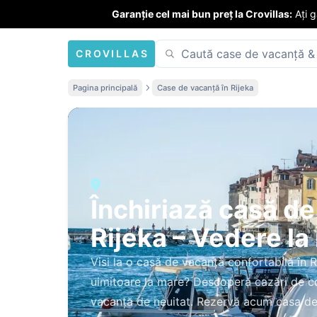
Garanție cel mai bun preț la Crovillas:
Ați 
CROVILLAS
Pagina principală
Case de vacanță în Rijeka
Închiriază casă de
Rijeka – Vedere la
Visi la o casă de vacanță confortabilă în Ri
uimitoare la mare? Descoperă cazări de 
vacanță de neuitat. Rezervă acum casa de 