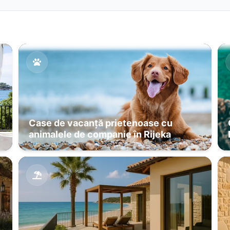
Case de vacanță prietenoase cu
animalele de companie în Rijeka