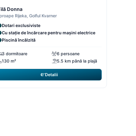
/5
2/5
3/5
ilă Donna
proape Rijeka, Golful Kvarner
Dotari exclusiviste
Cu stație de încărcare pentru mașini electrice
Piscină încălzită
3 dormitoare
6 persoane
130 m²
5.5 km până la plajă
Detalii