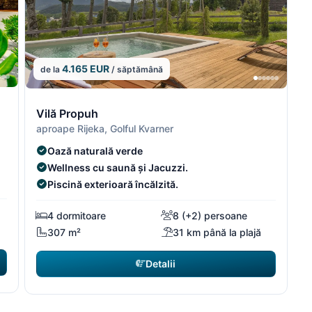
4.165 EUR
de la
/ săptămână
4/5
4/5
5/5
5/5
Vilă Propuh
aproape Rijeka, Golful Kvarner
Oază naturală verde
Wellness cu saună și Jacuzzi.
Piscină exterioară încălzită.
4 dormitoare
8 (+2) persoane
307 m²
31 km până la plajă
Detalii