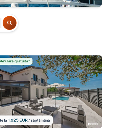
Anulare gratuită*
1.925 EUR
de la
/ săptămână
1/5