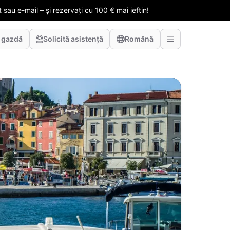
 sau e-mail – și rezervați cu 100 € mai ieftin!
 gazdă
Solicită asistență
Română