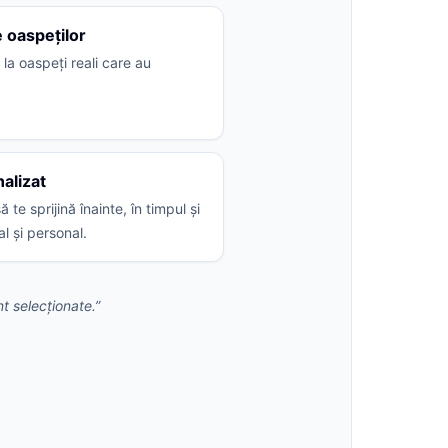
e oaspeților
 la oaspeți reali care au
nalizat
te sprijină înainte, în timpul și
l și personal.
t selecționate.”