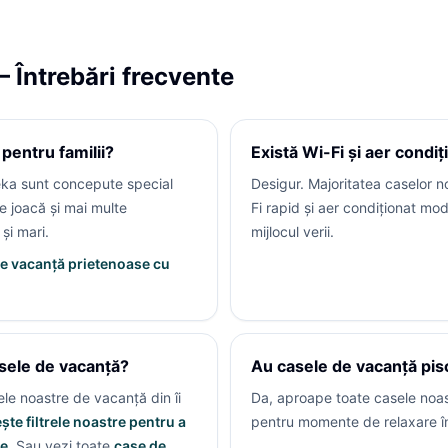
– Întrebări frecvente
 pentru familii?
Există Wi-Fi și aer condi
jeka sunt concepute special
Desigur. Majoritatea caselor n
de joacă și mai multe
Fi rapid și aer condiționat mod
și mari.
mijlocul verii.
e vacanță prietenoase cu
sele de vacanță?
Au casele de vacanță pis
ele noastre de vacanță din
îi
Da, aproape toate casele noas
ște filtrele noastre pentru a
pentru momente de relaxare în 
e.
Sau vezi toate
case de