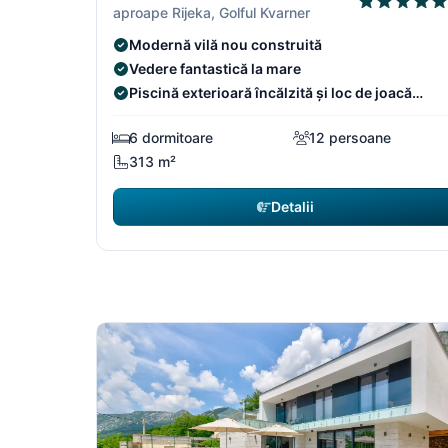
aproape Rijeka, Golful Kvarner
Modernă vilă nou construită
Vedere fantastică la mare
Piscină exterioară încălzită și loc de joacă
pentru copii
6 dormitoare
12 persoane
313 m²
Detalii