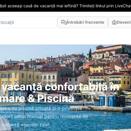
găsit aceeași casă de vacanță mai ieftină? Trimiteți linkul prin LiveChat
Întrebări frecvente
Deveni
 vacanță confortabilă în
 mare & Piscină
jeka cu piscină privată și o priveliște
confort alese manual pentru momente de
vacanță visurilor tale!