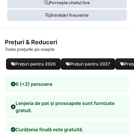
Pornește chatul live
Întrebări frecvente
Prețuri & Reduceri
Toate prețurile pe noapte
Prețuri pentru 2026
Prețuri pentru 2027
Preț
6 (+2) persoane
Lenjeria de pat și prosoapele sunt furnizate
gratuit.
Curățenia finală este gratuită.