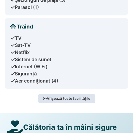
Parasol (1)
Trăind
TV
Sat-TV
Netflix
Sistem de sunet
Internet (WiFi)
Siguranță
Aer condiționat (4)
Afișează toate facilitățile
Călătoria ta în mâini sigure