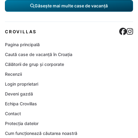
Găsește mai multe case de vacanță
Cro
C
CROVILLAS
Pagina principală
Caută case de vacanță în Croația
Călătorii de grup și corporate
Recenzii
Login proprietari
Deveni gazdă
Echipa Crovillas
Contact
Protecția datelor
Cum funcționează căutarea noastră