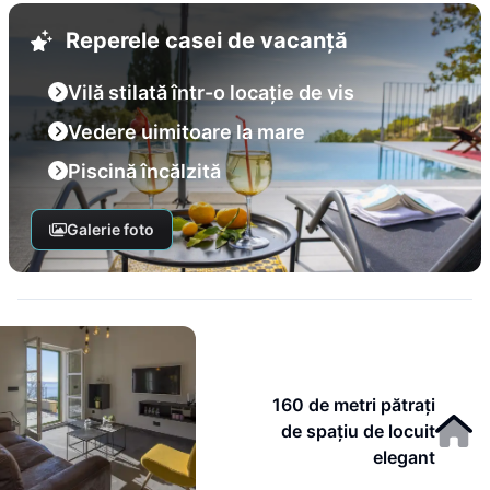
Reperele casei de vacanță
Vilă stilată într-o locație de vis
Vedere uimitoare la mare
Piscină încălzită
Galerie foto
160 de metri pătrați
de spațiu de locuit
elegant