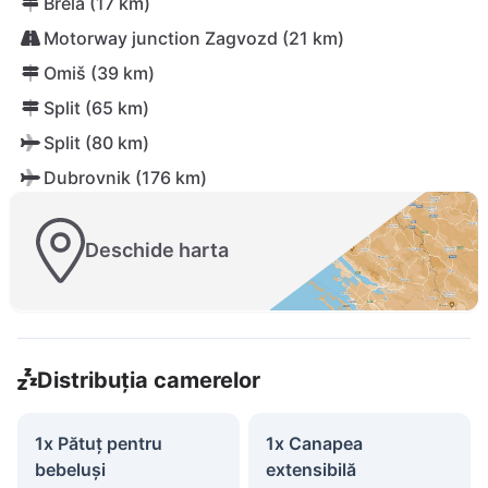
Brela (17 km)
Motorway junction Zagvozd (21 km)
Omiš (39 km)
Split (65 km)
Split (80 km)
Dubrovnik (176 km)
Deschide harta
Distribuția camerelor
1x Pătuț pentru
1x Canapea
bebeluși
extensibilă