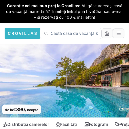
Garanție cel mai bun preț la Crovillas:
Ați găsit aceeași casă
de vacanță mai ieftină? Trimiteți linkul prin LiveChat sau e-mail
– și rezervați cu 100 € mai ieftin!
CROVILLAS
€390
de la
/ noapte
Distribuția camerelor
Facilități
Fotografii
Preț