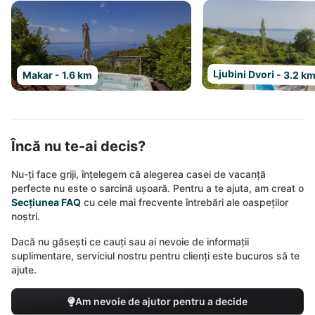
Ljubini Dvori - 3.2 k
Makar - 1.6 km
Încă nu te-ai decis?
Nu-ți face griji, înțelegem că alegerea casei de vacanță
perfecte nu este o sarcină ușoară. Pentru a te ajuta, am creat o
Secțiunea FAQ
cu cele mai frecvente întrebări ale oaspeților
noștri.
Dacă nu găsești ce cauți sau ai nevoie de informații
suplimentare, serviciul nostru pentru clienți este bucuros să te
ajute.
Am nevoie de ajutor pentru a decide