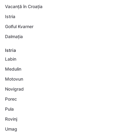
Vacanță în Croația
Istria
Golful Kvarner
Dalmația
Istria
Labin
Medulin
Motovun
Novigrad
Porec
Pula
Rovinj
Umag