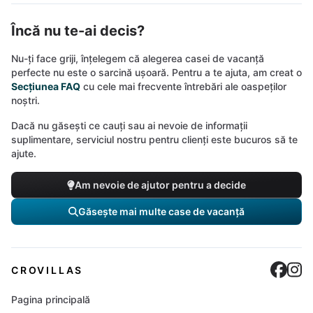
Încă nu te-ai decis?
Nu-ți face griji, înțelegem că alegerea casei de vacanță
perfecte nu este o sarcină ușoară. Pentru a te ajuta, am creat o
Secțiunea FAQ
cu cele mai frecvente întrebări ale oaspeților
noștri.
Dacă nu găsești ce cauți sau ai nevoie de informații
suplimentare, serviciul nostru pentru clienți este bucuros să te
ajute.
Am nevoie de ajutor pentru a decide
Găsește mai multe case de vacanță
Cro
C
CROVILLAS
Pagina principală