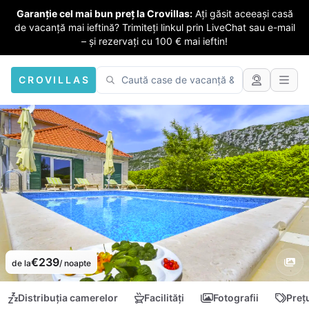
Garanție cel mai bun preț la Crovillas:
Ați găsit aceeași casă
de vacanță mai ieftină? Trimiteți linkul prin LiveChat sau e-mail
– și rezervați cu 100 € mai ieftin!
CROVILLAS
€239
de la
/ noapte
Distribuția camerelor
Facilități
Fotografii
Preț