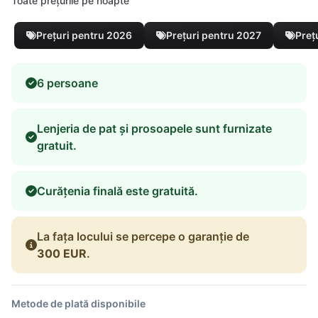
Toate prețurile pe noapte
Prețuri pentru 2026
Prețuri pentru 2027
Preț
6 persoane
Lenjeria de pat și prosoapele sunt furnizate
gratuit.
Curățenia finală este gratuită.
La fața locului se percepe o garanție de
300 EUR
.
Metode de plată disponibile