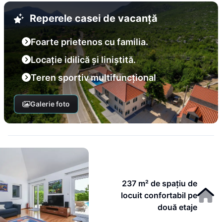
Reperele casei de vacanță
Foarte prietenos cu familia.
Locație idilică și liniștită.
Teren sportiv multifuncțional
Galerie foto
237 m² de spațiu de
locuit confortabil pe
două etaje