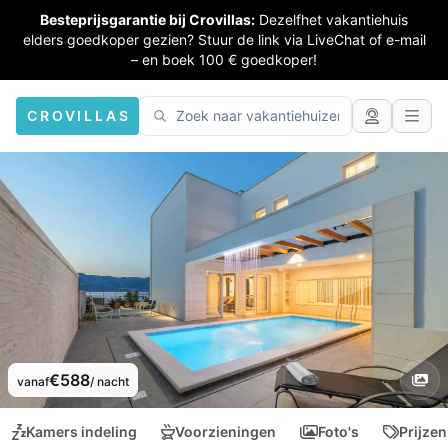
Besteprijsgarantie bij Crovillas:
Dezelfhet vakantiehuis
elders goedkoper gezien? Stuur de link via LiveChat of e-mail
– en boek 100 € goedkoper!
CROVILLAS
€588
vanaf
/ nacht
Kamers indeling
Voorzieningen
Foto's
Prijzen