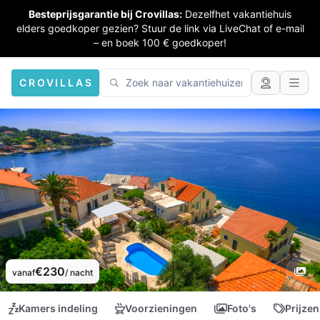
Besteprijsgarantie bij Crovillas:
Dezelfhet vakantiehuis
elders goedkoper gezien? Stuur de link via LiveChat of e-mail
– en boek 100 € goedkoper!
CROVILLAS
€230
vanaf
/ nacht
Kamers indeling
Voorzieningen
Foto's
Prijzen