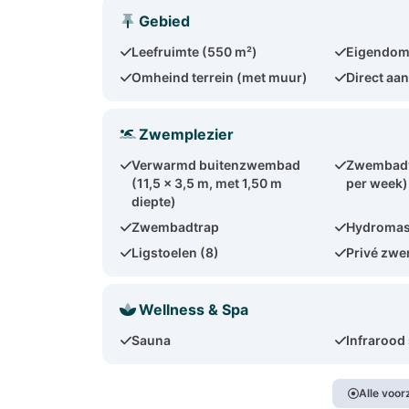
Gebied
Leefruimte (550 m²)
Eigendom
Omheind terrein (met muur)
Direct aan
Zwemplezier
Verwarmd buitenzwembad
Zwembadv
(11,5 x 3,5 m, met 1,50 m
per week)
diepte)
Zwembadtrap
Hydroma
Ligstoelen (8)
Privé zwe
Wellness & Spa
Sauna
Infrarood
Alle voo