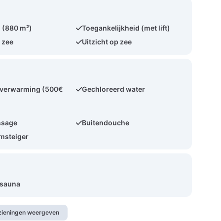
 (880 m²)
Toegankelijkheid (met lift)
 zee
Uitzicht op zee
erwarming (500€
Gechloreerd water
ssage
Buitendouche
msteiger
 sauna
rzieningen weergeven