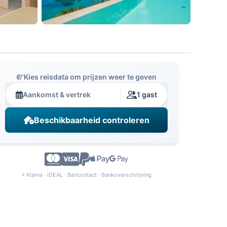
Kies reisdata om prijzen weer te geven
Aankomst & vertrek
1 gast
Beschikbaarheid controleren
+ Klarna · iDEAL · Bancontact · Bankoverschrijving