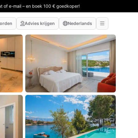
at of e-mail – en boek 100 € goedkoper!
worden
Advies krijgen
Nederlands