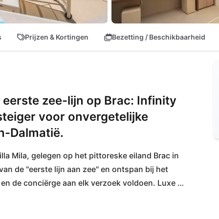
s
Prijzen & Kortingen
Bezetting / Beschikbaarheid
eerste zee-lijn op Brac: Infinity
ésteiger voor onvergetelijke
n-Dalmatië.
la Mila, gelegen op het pittoreske eiland Brac in 
n de "eerste lijn aan zee" en ontspan bij het 
en de conciërge aan elk verzoek voldoen. Luxe 
 en een eigen steiger met boei laten niets te 