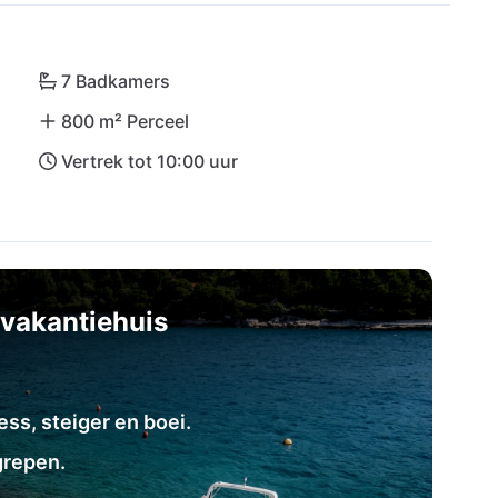
en fijn strand om te zwemmen en zonnebaden; 
abijgelegen restaurant. Ontdek de charmante 
7 Badkamers
 ontdekkingstocht naar Makarska en Zlatni Rat. 
800 m² Perceel
ed bereikbaar - niets staat uw droomreis meer in 
Vertrek tot 10:00 uur
vakantiehuis
ss, steiger en boei.
grepen.