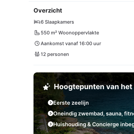
Overzicht
Op slechts een paar stappen afstand lokt e
culinaire lekkernijen wachten op u in het n
6 Slaapkamers
havenstad Sumartin of ga op een spannende
550 m² Woonoppervlakte
De luchthavens van Brač en Split zijn ook go
Aankomst vanaf 16:00 uur
de weg!
12 personen
Hoogtepunten van het 
Eerste zeelijn
Oneindig zwembad, sauna, fitne
Huishouding & Concierge inbe