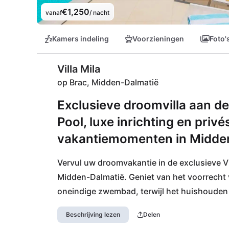
€1,250
vanaf
/ nacht
Kamers indeling
Voorzieningen
Foto'
Villa Mila
op Brac, Midden-Dalmatië
Exclusieve droomvilla aan de 
Pool, luxe inrichting en priv
vakantiemomenten in Midde
Vervul uw droomvakantie in de exclusieve Vil
Midden-Dalmatië. Geniet van het voorrecht va
oneindige zwembad, terwijl het huishouden 
voorzieningen zoals een sauna, fitnessruimte
Beschrijving lezen
Delen
wensen over.
