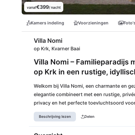
€399
vanaf
/ nacht
Kamers indeling
Voorzieningen
Foto'
Villa Nomi
op Krk, Kvarner Baai
Villa Nomi – Familieparadijs
op Krk in een rustige, idylli
Welkom bij Villa Nomi, een charmante en gezin
elegantie combineert met een rustige, privé
privacy en het perfecte toevluchtsoord voo
Gelegen langs de schilderachtige Camino Krk
Beschrijving lezen
Delen
de ongerepte landschappen van het eiland t