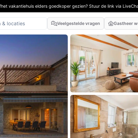
fhet vakantiehuis elders goedkoper gezien? Stuur de link via LiveCh
Veelgestelde vragen
Gastheer 