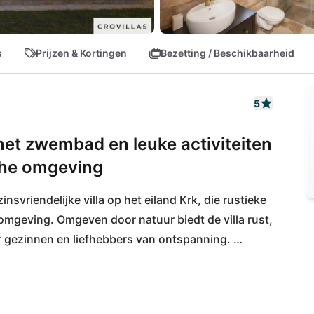
s
Prijzen & Kortingen
Bezetting / Beschikbaarheid
5
 met zwembad en leuke activiteiten
sche omgeving
svriendelijke villa op het eiland Krk, die rustieke 
omgeving. Omgeven door natuur biedt de villa rust, 
r gezinnen en liefhebbers van ontspanning. 
-route is het ideaal om te wandelen, te fietsen en 
e verkennen.
