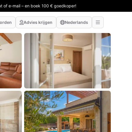
at of e-mail – en boek 100 € goedkoper!
worden
Advies krijgen
Nederlands