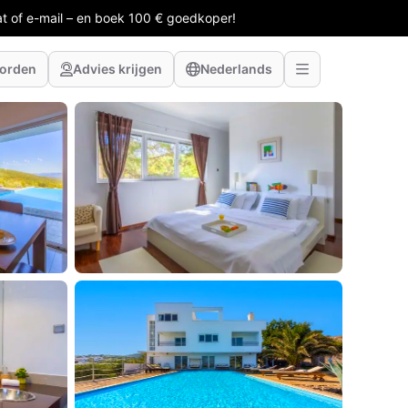
at of e-mail – en boek 100 € goedkoper!
worden
Advies krijgen
Nederlands