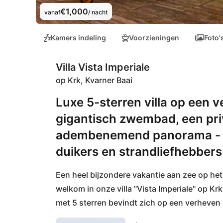
€1,000
vanaf
/ nacht
Kamers indeling
Voorzieningen
Foto'
Villa Vista Imperiale
op Krk, Kvarner Baai
Luxe 5-sterren villa op een 
gigantisch zwembad, een pri
adembenemend panorama - pe
duikers en strandliefhebbers
Een heel bijzondere vakantie aan zee op het g
welkom in onze villa "Vista Imperiale" op Kr
met 5 sterren bevindt zich op een verheven 
Imperiale, dat vooral bekend is bij wijnlief