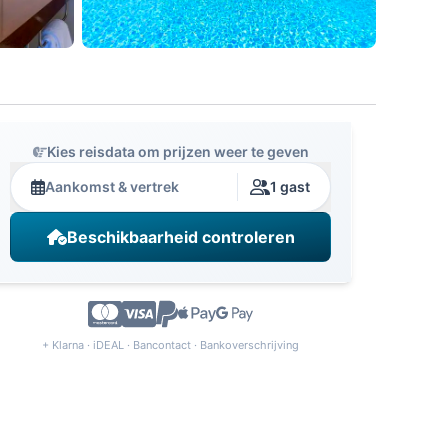
Kies reisdata om prijzen weer te geven
Aankomst & vertrek
1 gast
Beschikbaarheid controleren
+ Klarna · iDEAL · Bancontact · Bankoverschrijving