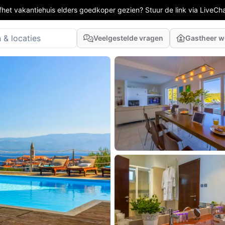
fhet vakantiehuis elders goedkoper gezien? Stuur de link via LiveCh
Veelgestelde vragen
Gastheer 