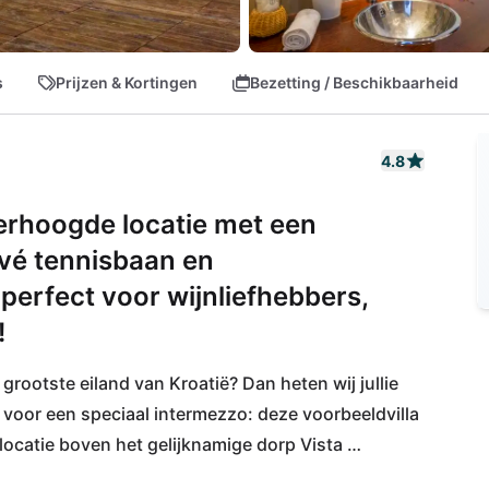
s
Prijzen & Kortingen
Bezetting / Beschikbaarheid
4.8
verhoogde locatie met een
vé tennisbaan en
rfect voor wijnliefhebbers,
!
rootste eiland van Kroatië? Dan heten wij jullie 
k voor een speciaal intermezzo: deze voorbeeldvilla 
locatie boven het gelijknamige dorp Vista 
hebbers vanwege de heerlijke wijnen en uitstekende 