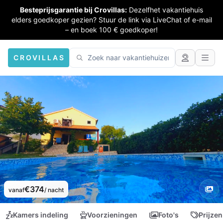
Besteprijsgarantie bij Crovillas:
Dezelfhet vakantiehuis
elders goedkoper gezien? Stuur de link via LiveChat of e-mail
– en boek 100 € goedkoper!
CROVILLAS
€374
vanaf
/ nacht
Kamers indeling
Voorzieningen
Foto's
Prijzen