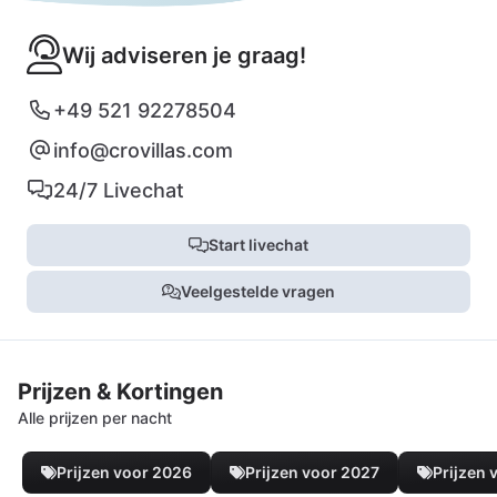
Wij adviseren je graag!
+49 521 92278504
info@crovillas.com
24/7 Livechat
Start livechat
Veelgestelde vragen
Prijzen & Kortingen
Alle prijzen per nacht
Prijzen voor 2026
Prijzen voor 2027
Prijzen 