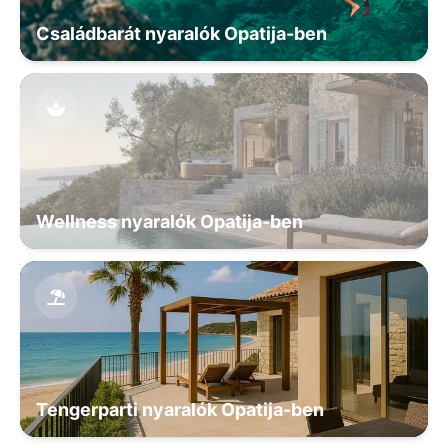
Családbarát nyaralók Opatija-ben
Wellness nyaralók Opatija-ben
Tengerparti nyaralók Opatija-ben