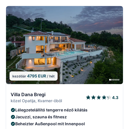
4795 EUR
kezdőár
/ hét
8/17
8
Villa Dana Bregi
4.3
közel Opatija, Kvarner-öböl
Lélegzetelállító tengerre néző kilátás
Jacuzzi, szauna és fitnesz
Beheizter Außenpool mit Innenpool