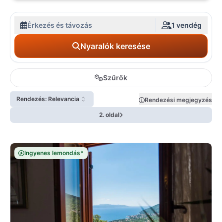
Érkezés és távozás
1 vendég
Nyaralók keresése
Szűrők
Rendezés: Relevancia
Rendezési megjegyzés
2. oldal
Ingyenes lemondás*