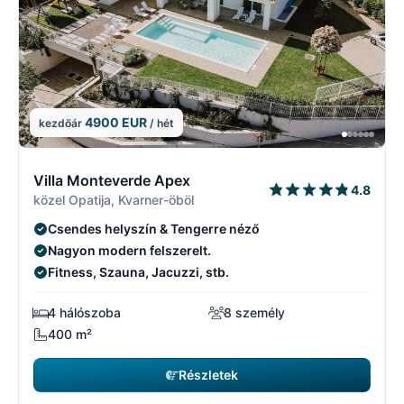
4900 EUR
kezdőár
/ hét
10/17
1
Villa Monteverde Apex
4.8
közel Opatija, Kvarner-öböl
Csendes helyszín & Tengerre néző
Nagyon modern felszerelt.
Fitness, Szauna, Jacuzzi, stb.
4 hálószoba
8 személy
400 m²
Részletek