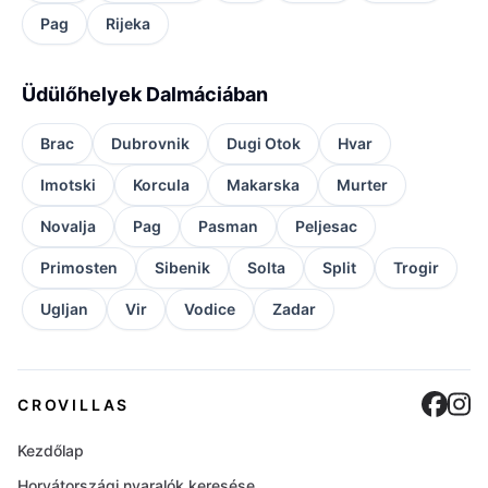
Pag
Rijeka
Üdülőhelyek Dalmáciában
Brac
Dubrovnik
Dugi Otok
Hvar
Imotski
Korcula
Makarska
Murter
Novalja
Pag
Pasman
Peljesac
Primosten
Sibenik
Solta
Split
Trogir
Ugljan
Vir
Vodice
Zadar
Cro
C
CROVILLAS
Kezdőlap
Horvátországi nyaralók keresése