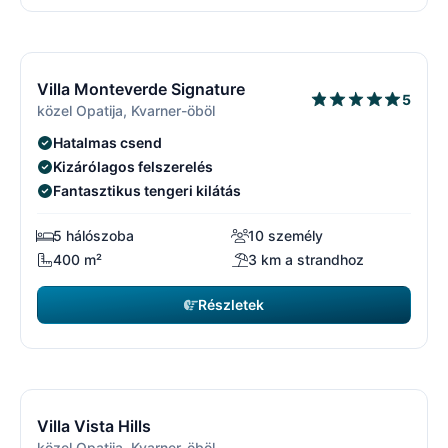
5600 EUR
kezdőár
/ hét
11/17
1
Ingyenes lemondás*
Villa Monteverde Signature
5
közel Opatija, Kvarner-öböl
Hatalmas csend
Kizárólagos felszerelés
Fantasztikus tengeri kilátás
5 hálószoba
10 személy
400 m²
3 km a strandhoz
Részletek
6090 EUR
kezdőár
/ hét
12/17
1
Villa Vista Hills
közel Opatija, Kvarner-öböl