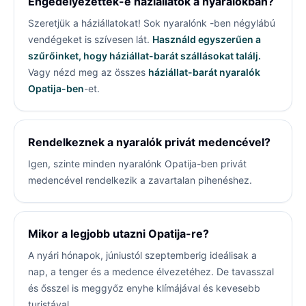
Engedélyezettek-e háziállatok a nyaralókban?
Szeretjük a háziállatokat! Sok nyaralónk
-ben négylábú
vendégeket is szívesen lát.
Használd egyszerűen a
szűrőinket, hogy háziállat-barát szállásokat találj.
Vagy nézd meg az összes
háziállat-barát nyaralók
Opatija-ben
-et.
Rendelkeznek a nyaralók privát medencével?
Igen, szinte minden nyaralónk Opatija-ben privát
medencével rendelkezik a zavartalan pihenéshez.
Mikor a legjobb utazni Opatija-re?
A nyári hónapok, júniustól szeptemberig ideálisak a
nap, a tenger és a medence élvezetéhez. De tavasszal
és ősszel is meggyőz enyhe klímájával és kevesebb
turistával.