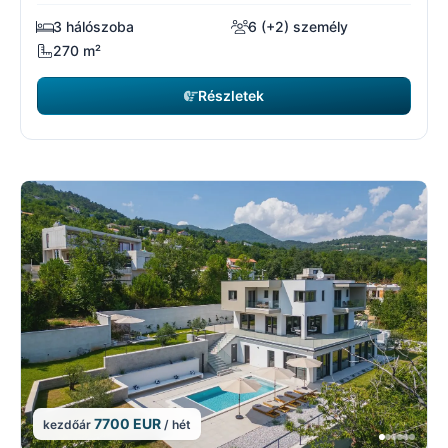
3 hálószoba
6 (+2) személy
270 m²
Részletek
7700 EUR
kezdőár
/ hét