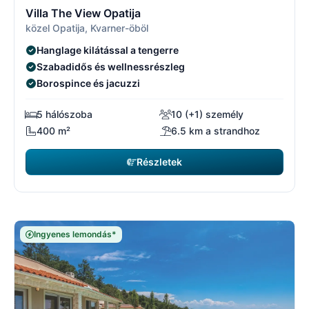
3/17
3
Villa The View Opatija
közel Opatija, Kvarner-öböl
Hanglage kilátással a tengerre
Szabadidős és wellnessrészleg
Borospince és jacuzzi
5 hálószoba
10 (+1) személy
400 m²
6.5 km a strandhoz
Részletek
Ingyenes lemondás*