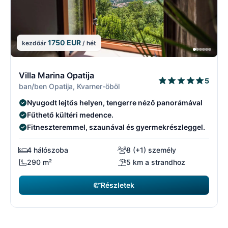
1750 EUR
kezdőár
/ hét
1/17
1
Villa Marina Opatija
5
ban/ben Opatija, Kvarner-öböl
Nyugodt lejtős helyen, tengerre néző panorámával
Fűthető kültéri medence.
Fitneszteremmel, szaunával és gyermekrészleggel.
4 hálószoba
8 (+1) személy
290 m²
5 km a strandhoz
Részletek