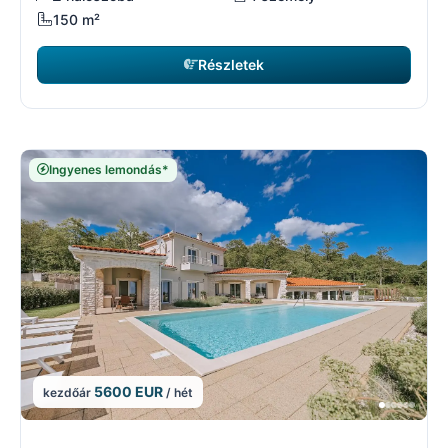
150 m²
Részletek
Ingyenes lemondás*
5600 EUR
kezdőár
/ hét
6/17
6