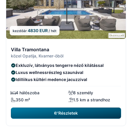
4830 EUR
kezdőár
/ hét
7/17
7
Villa Tramontana
közel Opatija, Kvarner-öböl
Exkluzív, látványos tengerre néző kilátással
Luxus wellnessrészleg szaunával
Idilliikus kültéri medence jacuzzival
4 hálószoba
8 személy
350 m²
1.5 km a strandhoz
Részletek