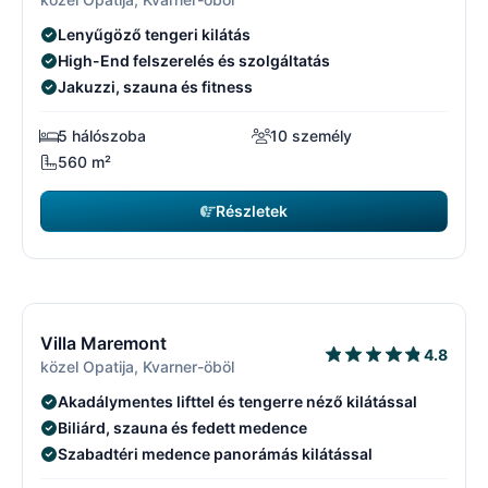
Lenyűgöző tengeri kilátás
High-End felszerelés és szolgáltatás
Jakuzzi, szauna és fitness
5 hálószoba
10 személy
560 m²
Részletek
7840 EUR
kezdőár
/ hét
13/17
1
Villa Maremont
4.8
közel Opatija, Kvarner-öböl
Akadálymentes lifttel és tengerre néző kilátással
Biliárd, szauna és fedett medence
Szabadtéri medence panorámás kilátással