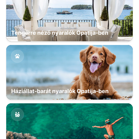
Tengerre néző nyaralók Opatija-ben
Háziállat-barát nyaralók Opatija-ben