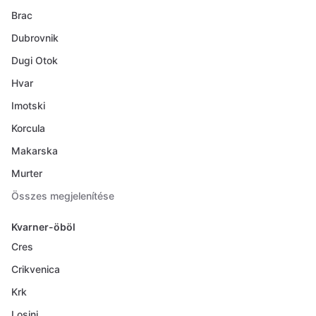
Brac
Dubrovnik
Dugi Otok
Hvar
Imotski
Korcula
Makarska
Murter
Összes megjelenítése
Kvarner-öböl
Cres
Crikvenica
Krk
Losinj