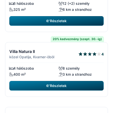
6 hálószoba
12 (+2) személy
325 m²
6 km a strandhoz
Részletek
4900 EUR
kezdőár
/ hét
20% kedvezmény (szept. 30.-ig)
14/17
1
Ingyenes lemondás*
Villa Natura II
4
közel Opatija, Kvarner-öböl
4 hálószoba
8 személy
400 m²
3 km a strandhoz
Részletek
5061 EUR
kezdőár
/ hét
15/17
1