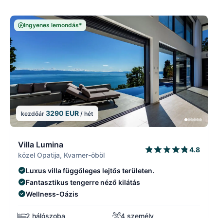
Ingyenes lemondás*
3290 EUR
kezdőár
/ hét
5/17
5
Villa Lumina
4.8
közel Opatija, Kvarner-öböl
Luxus villa függőleges lejtős területen.
Fantasztikus tengerre néző kilátás
Wellness-Oázis
2 hálószoba
4 személy