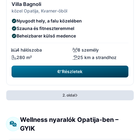
Villa Bagnoli
közel Opatija, Kvarner-öböl
Nyugodt hely, a falu közelében
Szauna és fitneszteremmel
Beheizbarer külső medence
4 hálószoba
8 személy
280 m²
25 km a strandhoz
Részletek
2. oldal
Wellness nyaralók Opatija-ben –
GYIK