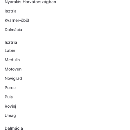
Nyaralás Horvátországban
Isztria
Kvarner-öböl
Dalmácia
Isztria
Labin
Medulin
Motovun
Novigrad
Porec
Pula
Rovinj
Umag
Dalmácia