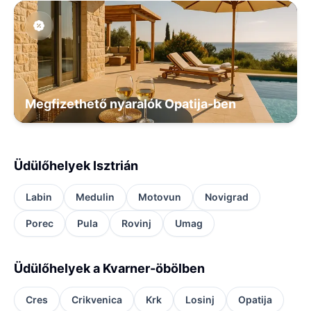
Megfizethető nyaralók Opatija-ben
Üdülőhelyek Isztrián
Labin
Medulin
Motovun
Novigrad
Porec
Pula
Rovinj
Umag
Üdülőhelyek a Kvarner-öbölben
Cres
Crikvenica
Krk
Losinj
Opatija