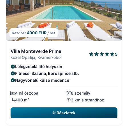
4900 EUR
kezdőár
/ hét
4/17
4
Villa Monteverde Prime
5
közel Opatija, Kvarner-öböl
Lélegzetelállító helyszín
Fitness, Szauna, Borospince stb.
Nagyvonalú külső medence
4 hálószoba
8 személy
400 m²
3 km a strandhoz
Részletek