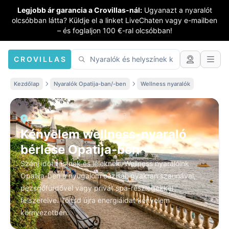
Legjobb ár garancia a Crovillas-nál:
Ugyanazt a nyaralót
olcsóbban látta? Küldje el a linket LiveChaten vagy e-mailben
– és foglaljon 100 €-ral olcsóbban!
CROVILLAS
Kezdőlap
Nyaralók Opatija-ban/-ben
Wellness nyaralók
Kényelem wellness-nyaraló
bérlése Opatija-ben
Szánj időt testnek és léleknek. Wellness nyaralóink
Opatija-ben a nyugalom oázisai, gyakran szaunával,
pezsgőfürdővel vagy privát spa-részlegekkel
felszerelve. Töltsd újra energiáidat kényelem
környezetben.