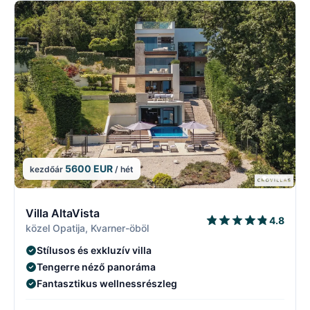
5600 EUR
kezdőár
/ hét
2/17
2
Villa AltaVista
4.8
közel Opatija, Kvarner-öböl
Stílusos és exkluzív villa
Tengerre néző panoráma
Fantasztikus wellnessrészleg