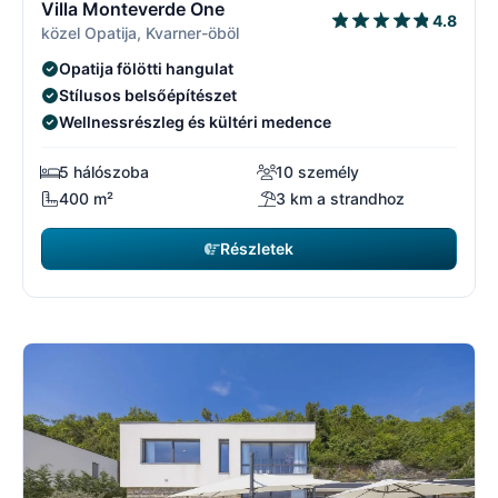
Villa Monteverde One
4.8
közel Opatija, Kvarner-öböl
Opatija fölötti hangulat
Stílusos belsőépítészet
Wellnessrészleg és kültéri medence
5 hálószoba
10 személy
400 m²
3 km a strandhoz
Részletek