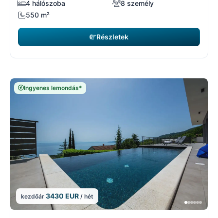
4 hálószoba
8 személy
550 m²
Részletek
Ingyenes lemondás*
3430 EUR
kezdőár
/ hét