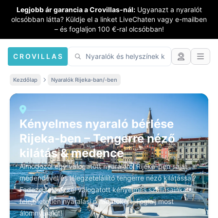
Legjobb ár garancia a Crovillas-nál:
Ugyanazt a nyaralót
olcsóbban látta? Küldje el a linket LiveChaten vagy e-mailben
– és foglaljon 100 €-ral olcsóbban!
CROVILLAS
Kezdőlap
Nyaralók Rijeka-ban/-ben
Kényelmes nyaraló bérlése
Rijeka-ben – Tengerre néző
kilátás & medence
Álmodozol egy válogatott nyaralóról Rijeka-ben saját
medencével és lélegzetelállító tengerre néző kilátással?
Fedezd fel kézzel válogatott kényelmes szállásainkat
felejthetetlen nyaralási pillanatokért. Foglalj most
álomnyaralót!