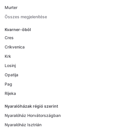
Murter
Összes megjelenítése
Kvarner-öböl
Cres
Crikvenica
Krk
Losinj
Opatija
Pag
Rijeka
Nyaralóházak régió szerint
Nyaralóház Horvátországban
Nyaralóház Isztrián