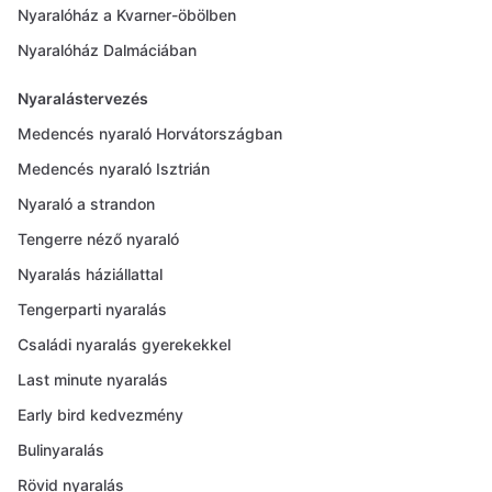
Nyaralóház a Kvarner-öbölben
Nyaralóház Dalmáciában
Nyaralástervezés
Medencés nyaraló Horvátországban
Medencés nyaraló Isztrián
Nyaraló a strandon
Tengerre néző nyaraló
Nyaralás háziállattal
Tengerparti nyaralás
Családi nyaralás gyerekekkel
Last minute nyaralás
Early bird kedvezmény
Bulinyaralás
Rövid nyaralás