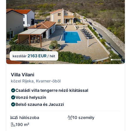
2163 EUR
kezdőár
/ hét
2/5
2
Villa Vilani
közel Rijeka, Kvarner-öböl
Családi villa tengerre néző kilátással
Vonzó helyszín
Belső szauna és Jacuzzi
5 hálószoba
10 személy
190 m²