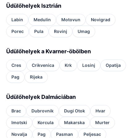
Üdülőhelyek Isztrián
Labin
Medulin
Motovun
Novigrad
Porec
Pula
Rovinj
Umag
Üdülőhelyek a Kvarner-öbölben
Cres
Crikvenica
Krk
Losinj
Opatija
Pag
Rijeka
Üdülőhelyek Dalmáciában
Brac
Dubrovnik
Dugi Otok
Hvar
Imotski
Korcula
Makarska
Murter
Novalja
Pag
Pasman
Peljesac