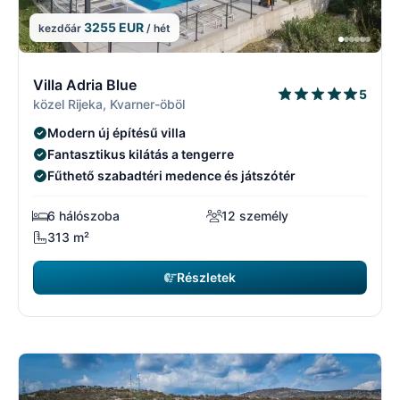
3255 EUR
kezdőár
/ hét
1/5
1
Villa Adria Blue
5
közel Rijeka, Kvarner-öböl
Modern új építésű villa
Fantasztikus kilátás a tengerre
Fűthető szabadtéri medence és játszótér
6 hálószoba
12 személy
313 m²
Részletek