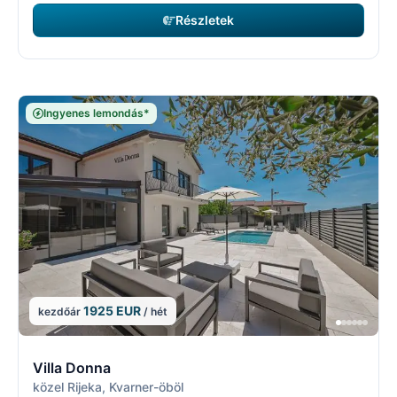
Részletek
Ingyenes lemondás*
1925 EUR
kezdőár
/ hét
3/5
3
Villa Donna
közel Rijeka, Kvarner-öböl