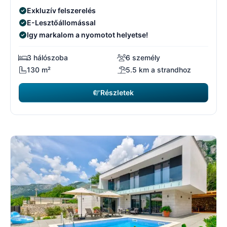
Exkluzív felszerelés
E-Lesztőállomással
Igy markalom a nyomotot helyetse!
3 hálószoba
6 személy
130 m²
5.5 km a strandhoz
Részletek