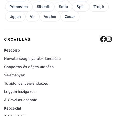
Primosten
Sibenik
Solta
Split
Trogir
Ugljan
Vir
Vodice
Zadar
Cro
C
CROVILLAS
Kezdőlap
Horvátországi nyaralók keresése
Csoportos és céges utazások
Vélemények
Tulajdonosi bejelentkezés
Legyen házigazda
A Crovillas csapata
Kapcsolat