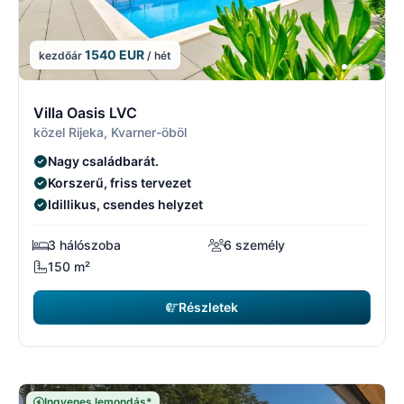
1540 EUR
kezdőár
/ hét
4/5
4
Villa Oasis LVC
közel Rijeka, Kvarner-öböl
Nagy családbarát.
Korszerű, friss tervezet
Idillikus, csendes helyzet
3 hálószoba
6 személy
150 m²
Részletek
Ingyenes lemondás*