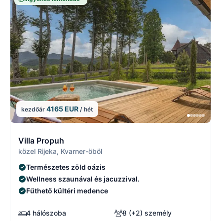
4165 EUR
kezdőár
/ hét
5/5
5
Villa Propuh
közel Rijeka, Kvarner-öböl
Természetes zöld oázis
Wellness szaunával és jacuzzival.
Fűthető kültéri medence
4 hálószoba
8 (+2) személy