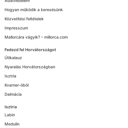
Adatvédelem
Hogyan működik a keresésünk
Közvetítési feltételek
Impresszum
Mallorcára vágyik? – millorca.com
Fedezd fel Horvátországot
Útikalauz
Nyaralás Horvátországban
Isztria
Kvarner-öböl
Dalmácia
Isztria
Labin
Medulin