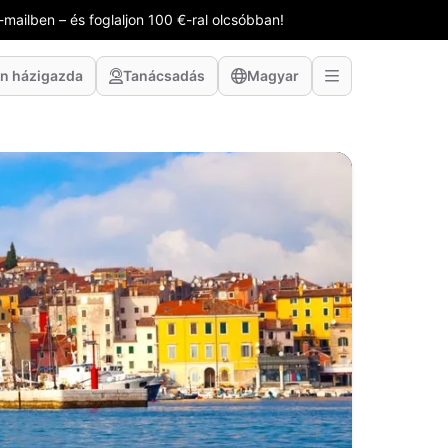
-mailben – és foglaljon 100 €-ral olcsóbban!
n házigazda
Tanácsadás
Magyar