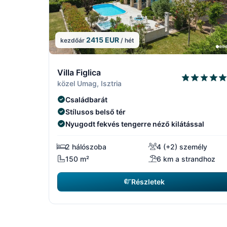
2415 EUR
kezdőár
/ hét
13/15
Villa Figlica
közel Umag, Isztria
Családbarát
Stílusos belső tér
Nyugodt fekvés tengerre néző kilátással
2 hálószoba
4 (+2) személy
150 m²
6 km a strandhoz
Részletek