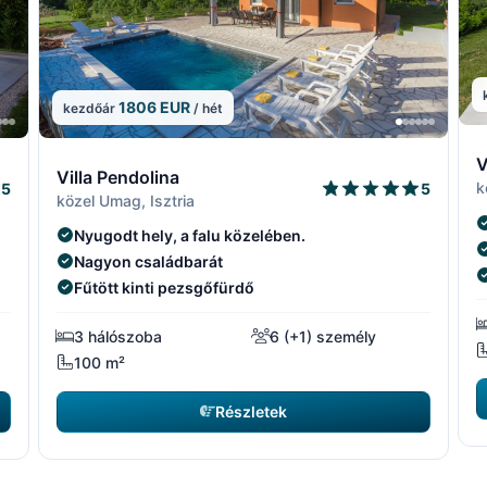
1806 EUR
kezdőár
/ hét
6
4/15
5/15
4/15
5/1
V
Villa Pendolina
k
5
5
közel Umag, Isztria
Nyugodt hely, a falu közelében.
Nagyon családbarát
Fűtött kinti pezsgőfürdő
3 hálószoba
6 (+1) személy
100 m²
Részletek