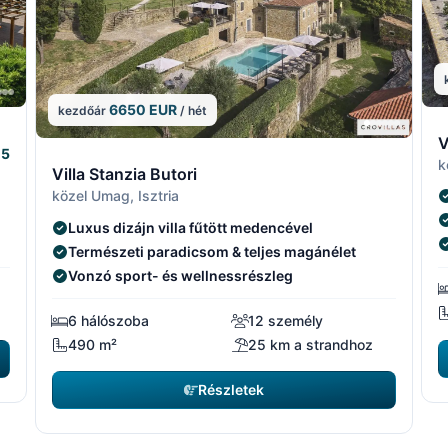
6650 EUR
kezdőár
/ hét
13/15
13/1
1
V
5
14/15
14/
k
Villa Stanzia Butori
közel Umag, Isztria
Luxus dizájn villa fűtött medencével
Természeti paradicsom & teljes magánélet
Vonzó sport- és wellnessrészleg
6 hálószoba
12 személy
490 m²
25 km a strandhoz
Részletek