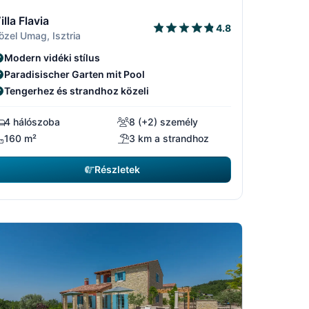
5
/15
1/15
2/15
3/15
illa Flavia
4.8
özel Umag, Isztria
Modern vidéki stílus
Paradisischer Garten mit Pool
Tengerhez és strandhoz közeli
4 hálószoba
8 (+2) személy
160 m²
3 km a strandhoz
Részletek