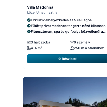
1/15
Villa Madonna
közel Umag, Isztria
Exkluzív elhelyezkedés az 5 csillagos
üdülőhelyen
Fűtött privát medence tengerre néző kilátással
Fitneszterem, spa és golfpálya közvetlenül a
közelben
3 hálószoba
6 személy
414 m²
250 m a strandhoz
Részletek