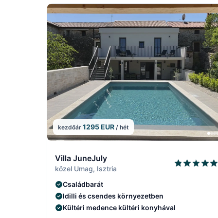
1295 EUR
kezdőár
/ hét
7/15
Villa JuneJuly
közel Umag, Isztria
Családbarát
Idilli és csendes környezetben
Kültéri medence kültéri konyhával