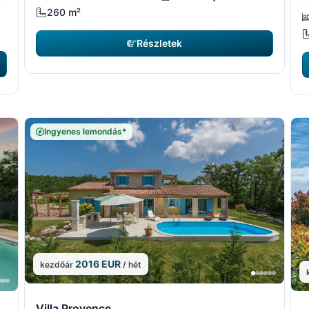
260 m²
Részletek
Ingyenes lemondás*
2016 EUR
kezdőár
/ hét
11/15
11/
10/15
10/1
1
Villa Provence