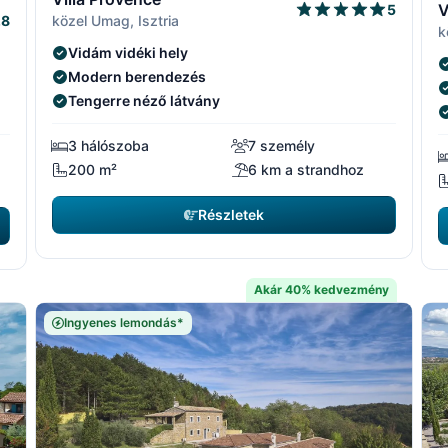
V
5
közel Umag, Isztria
.8
k
Vidám vidéki hely
Modern berendezés
Tengerre néző látvány
3 hálószoba
7 személy
200 m²
6 km a strandhoz
Részletek
Akár 40% kedvezmény
Ingyenes lemondás*