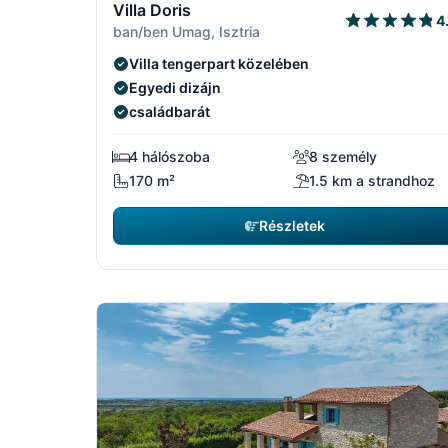
Villa Doris
4
ban/ben Umag, Isztria
Villa tengerpart közelében
Egyedi dizájn
családbarát
4 hálószoba
8 személy
170 m²
1.5 km a strandhoz
Részletek