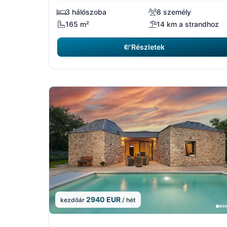
3 hálószoba
8 személy
165 m²
14 km a strandhoz
Részletek
2940 EUR
kezdőár
/ hét
10/15