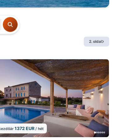
2. oldal
1372 EUR
kezdőár
/ hét