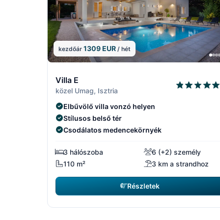
1309 EUR
kezdőár
/ hét
4/15
Villa E
közel Umag, Isztria
Elbűvölő villa vonzó helyen
Stílusos belső tér
Csodálatos medencekörnyék
3 hálószoba
6 (+2) személy
110 m²
3 km a strandhoz
Részletek