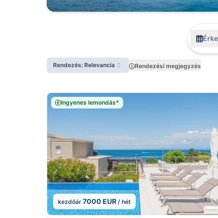
Érke
Rendezés: Relevancia
Rendezési megjegyzés
Ingyenes lemondás*
7000 EUR
kezdőár
/ hét