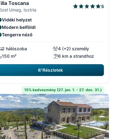
illa Toscana
5
özel Umag, Isztria
Vidéki helyzet
Modern belföldi
Tengerre néző
2 hálószoba
4 (+2) személy
150 m²
6 km a strandhoz
Részletek
15% kedvezmény (27. jan. 1. - 27. dec. 31.)