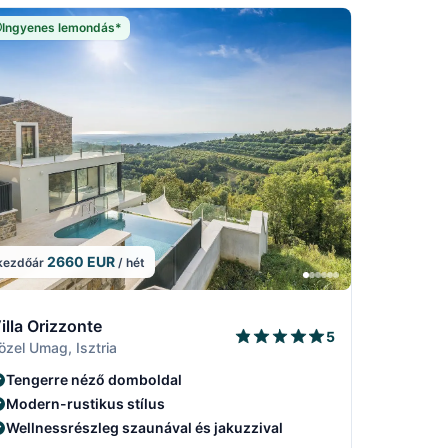
Ingyenes lemondás*
2660 EUR
kezdőár
/ hét
5
8/15
7/15
/15
9/15
illa Orizzonte
5
özel Umag, Isztria
Tengerre néző domboldal
Modern-rustikus stílus
Wellnessrészleg szaunával és jakuzzival