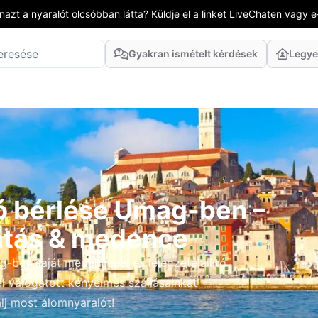
azt a nyaralót olcsóbban látta? Küldje el a linket LiveChaten vagy e
Gyakran ismételt kérdések
Legye
ó bérlése Umag-ben –
látás & medence
-ben saját medencével és lélegzetelállító
el válogatott kényelmes szállásainkat
lalj most álomnyaralót!