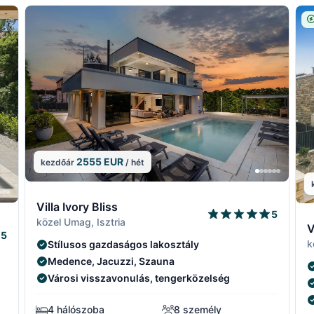
2555 EUR
kezdőár
/ hét
8/15
8/1
Villa Ivory Bliss
5
7/15
7/15
9
közel Umag, Isztria
V
5
k
Stílusos gazdaságos lakosztály
Medence, Jacuzzi, Szauna
Városi visszavonulás, tengerközelség
4 hálószoba
8 személy