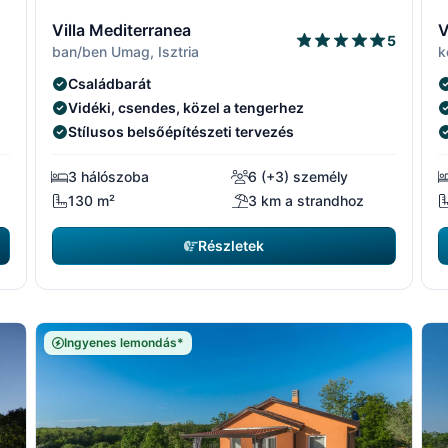
1/15
2/15
1/15
2/1
3
Villa Mediterranea
V
5
ban/ben Umag, Isztria
k
Családbarát
Vidéki, csendes, közel a tengerhez
Stílusos belsőépítészeti tervezés
3 hálószoba
6 (+3) személy
130 m²
3 km a strandhoz
Részletek
Ingyenes lemondás*