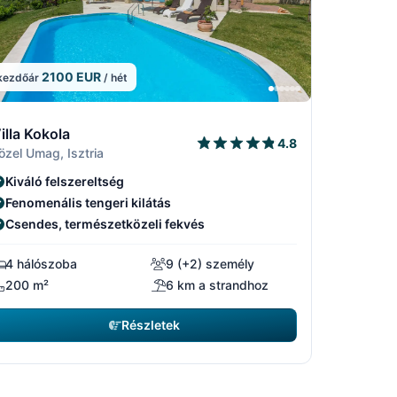
2100 EUR
kezdőár
/ hét
/15
6/15
5
4/15
5/15
illa Kokola
4.8
özel Umag, Isztria
Kiváló felszereltség
Fenomenális tengeri kilátás
Csendes, természetközeli fekvés
4 hálószoba
9 (+2) személy
200 m²
6 km a strandhoz
Részletek