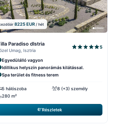
8225 EUR
kezdőár
/ hét
5
5/15
13/15
15/15
illa Paradiso dIstria
5
15
14/15
özel Umag, Isztria
Egyedülálló vagyon
Idillikus helyszín panorámás kilátással.
Spa terület és fitness terem
5 hálószoba
8 (+3) személy
280 m²
Részletek