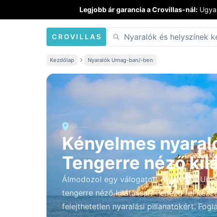
Legjobb ár garancia a Crovillas-nál:
Ugyan
CROVILLAS
Kezdőlap
Nyaralók Umag-ban/-ben
Kényelmes nyaral
Tengerre néző ki
Álmodozol egy válogatott nyaralóról Umag
tengerre néző kilátással? Fedezd fel kézz
felejthetetlen nyaralási pillanatokért. Fog