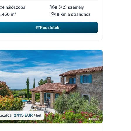
4 hálószoba
8 (+2) személy
450 m²
18 km a strandhoz
Részletek
2415 EUR
kezdőár
/ hét
15
11/15
5
2/15
10/15
12/15