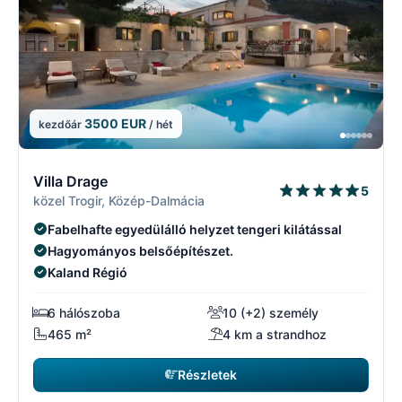
3500 EUR
kezdőár
/ hét
4/29
4
Villa Drage
5
közel Trogir, Közép-Dalmácia
Fabelhafte egyedülálló helyzet tengeri kilátással
Hagyományos belsőépítészet.
Kaland Régió
6 hálószoba
10 (+2) személy
465 m²
4 km a strandhoz
Részletek