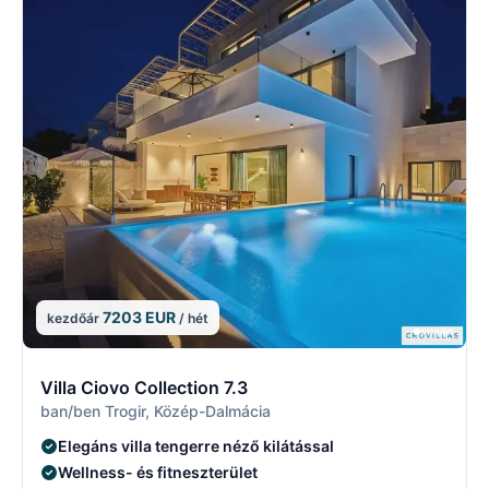
7203 EUR
kezdőár
/ hét
10/29
1
Villa Ciovo Collection 7.3
ban/ben Trogir, Közép-Dalmácia
Elegáns villa tengerre néző kilátással
Wellness- és fitneszterület