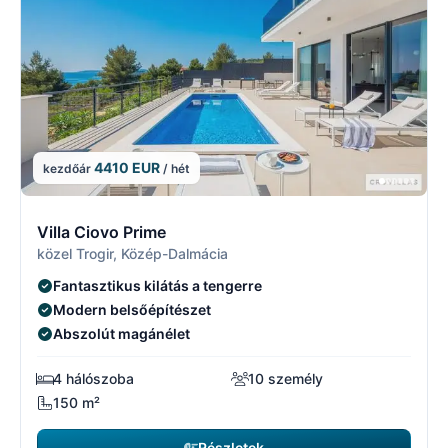
4410 EUR
kezdőár
/ hét
7/29
7
Villa Ciovo Prime
közel Trogir, Közép-Dalmácia
Fantasztikus kilátás a tengerre
Modern belsőépítészet
Abszolút magánélet
4 hálószoba
10 személy
150 m²
Részletek