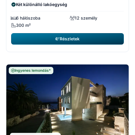
Két különálló lakóegység
6 hálószoba
12 személy
300 m²
Részletek
Ingyenes lemondás*