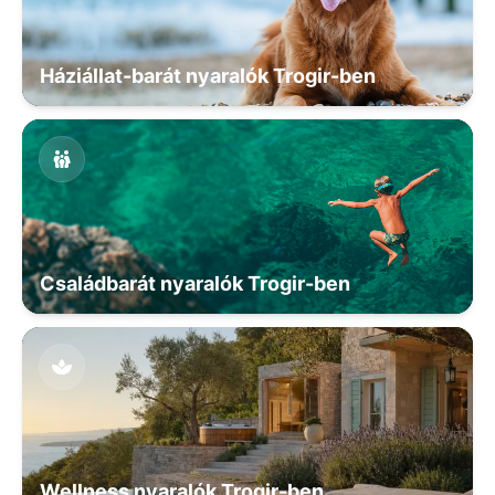
Háziállat-barát nyaralók Trogir-ben
Családbarát nyaralók Trogir-ben
Wellness nyaralók Trogir-ben