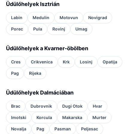
Üdülőhelyek Isztrián
Labin
Medulin
Motovun
Novigrad
Porec
Pula
Rovinj
Umag
Üdülőhelyek a Kvarner-öbölben
Cres
Crikvenica
Krk
Losinj
Opatija
Pag
Rijeka
Üdülőhelyek Dalmáciában
Brac
Dubrovnik
Dugi Otok
Hvar
Imotski
Korcula
Makarska
Murter
Novalja
Pag
Pasman
Peljesac