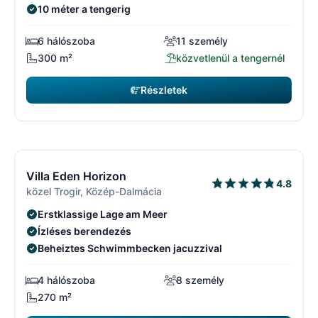
10 méter a tengerig
6 hálószoba
11 személy
300 m²
közvetlenül a tengernél
Részletek
3780 EUR
kezdőár
/ hét
15/29
1
Villa Eden Horizon
4.8
közel Trogir, Közép-Dalmácia
Erstklassige Lage am Meer
Ízléses berendezés
Beheiztes Schwimmbecken jacuzzival
4 hálószoba
8 személy
270 m²