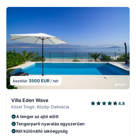
3500 EUR
kezdőár
/ hét
2/29
2
Villa Eden Wave
4.8
közel Trogir, Közép-Dalmácia
A tenger az ajtó előtt
Tengerparti nyaralás egyszerűen
Két különálló lakóegység