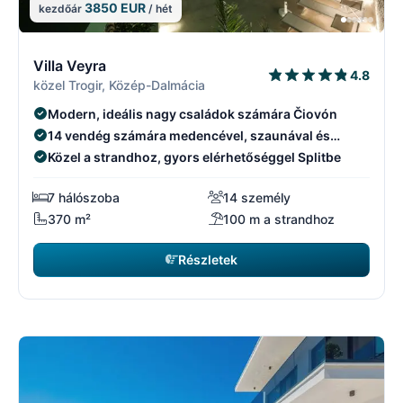
3850 EUR
kezdőár
/ hét
6/29
6
Villa Veyra
4.8
közel Trogir, Közép-Dalmácia
Modern, ideális nagy családok számára Čiovón
14 vendég számára medencével, szaunával és
jakuzzival
Közel a strandhoz, gyors elérhetőséggel Splitbe
7 hálószoba
14 személy
370 m²
100 m a strandhoz
Részletek