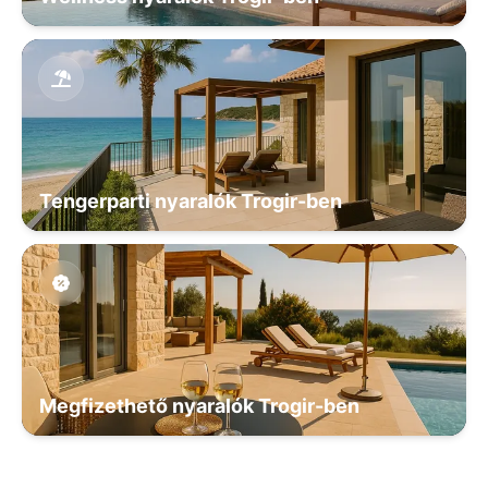
Tengerparti nyaralók Trogir-ben
Megfizethető nyaralók Trogir-ben