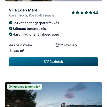
3/29
3
Villa Eden Mare
4.8
közel Trogir, Közép-Dalmácia
Közvetlen tengerparti fekvés
Stílusos berendezés
Három különálló lakóegység
6 hálószoba
12 személy
300 m²
Részletek
Ingyenes lemondás*