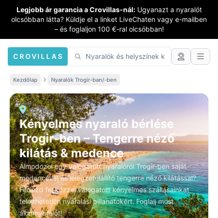
Legjobb ár garancia a Crovillas-nál:
Ugyanazt a nyaralót
olcsóbban látta? Küldje el a linket LiveChaten vagy e-mailben
– és foglaljon 100 €-ral olcsóbban!
CROVILLAS
Kezdőlap
Nyaralók Trogir-ban/-ben
Kényelmes nyaraló bérlése
Trogir-ben – Tengerre néző
kilátás & medence
Álmodozol egy válogatott nyaralóról Trogir-ben saját
medencével és lélegzetelállító tengerre néző kilátással?
Fedezd fel kézzel válogatott kényelmes szállásainkat
felejthetetlen nyaralási pillanatokért. Foglalj most
álomnyaralót!