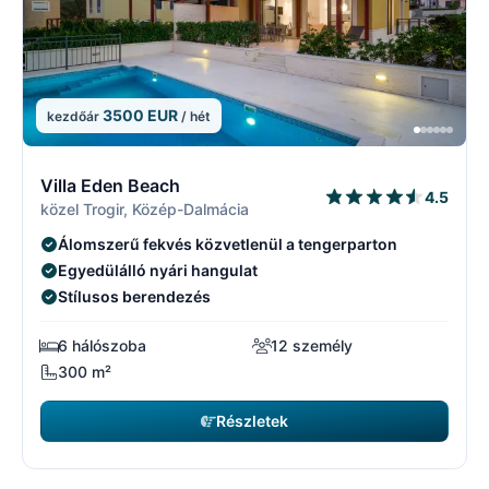
3500 EUR
kezdőár
/ hét
1/29
1
Villa Eden Beach
4.5
közel Trogir, Közép-Dalmácia
Álomszerű fekvés közvetlenül a tengerparton
Egyedülálló nyári hangulat
Stílusos berendezés
6 hálószoba
12 személy
300 m²
Részletek