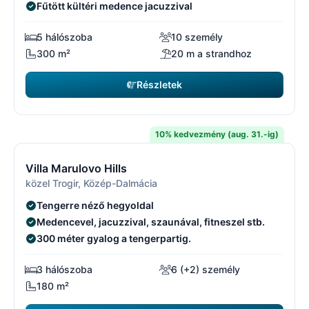
Fűtött kültéri medence jacuzzival
5 hálószoba
10 személy
300 m²
20 m a strandhoz
Részletek
2471 EUR
kezdőár
/ hét
10% kedvezmény (aug. 31.-ig)
11/29
1
Villa Marulovo Hills
közel Trogir, Közép-Dalmácia
Tengerre néző hegyoldal
Medencevel, jacuzzival, szaunával, fitneszel stb.
300 méter gyalog a tengerpartig.
3 hálószoba
6 (+2) személy
180 m²