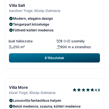
13/29
1
Villa Salt
ban/ben Trogir, Közép-Dalmácia
Modern, elegáns design
Tengerpart közelsége
Fűthető kültéri medence.
4 hálószoba
8 (+2) személy
250 m²
900 m a strandhoz
Részletek
3850 EUR
kezdőár
/ hét
14/29
1
Ingyenes lemondás*
Villa More
4.8
közel Trogir, Közép-Dalmácia
Luxusvilla fantastikus helyen
Belső medence, szauna, kültéri medence