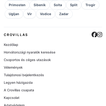
Primosten
Sibenik
Solta
Split
Trogir
Ugljan
Vir
Vodice
Zadar
Cro
C
CROVILLAS
Kezdőlap
Horvátországi nyaralók keresése
Csoportos és céges utazások
Vélemények
Tulajdonosi bejelentkezés
Legyen házigazda
A Crovillas csapata
Kapcsolat
Adatvédelem