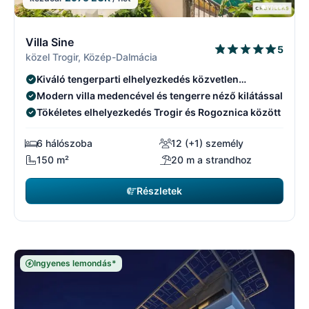
9/29
9
Villa Sine
5
közel Trogir, Közép-Dalmácia
Kiváló tengerparti elhelyezkedés közvetlen
hozzáféréssel
Modern villa medencével és tengerre néző kilátással
Tökéletes elhelyezkedés Trogir és Rogoznica között
6 hálószoba
12 (+1) személy
150 m²
20 m a strandhoz
Részletek
Ingyenes lemondás*