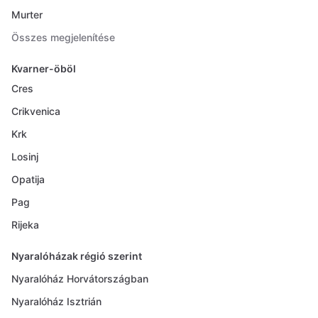
Murter
Összes megjelenítése
Kvarner-öböl
Cres
Crikvenica
Krk
Losinj
Opatija
Pag
Rijeka
Nyaralóházak régió szerint
Nyaralóház Horvátországban
Nyaralóház Isztrián