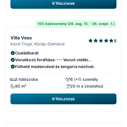
Részletek
2555 EUR
kezdőár
/ hét
10% kedvezmény (26. aug. 15. - 26. szept. 1.)
12/29
1
Villa Vese
5
közel Trogir, Közép-Dalmácia
Családbarát
Vonatkozó fordítása: --- Vonzó vidéki
elhelyezkedés
Fűthető medencével és tengerre nézővel.
3 hálószoba
6 (+1) személy
90 m²
20 m a strandhoz
Részletek
2800 EUR
kezdőár
/ hét