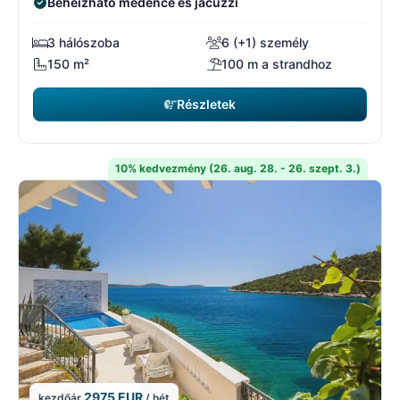
Beheizható medence és jacuzzi
3 hálószoba
6 (+1) személy
150 m²
100 m a strandhoz
Részletek
10% kedvezmény (26. aug. 28. - 26. szept. 3.)
2975 EUR
kezdőár
/ hét