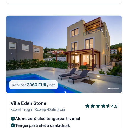
3360 EUR
kezdőár
/ hét
5/29
5
Villa Eden Stone
4.5
közel Trogir, Közép-Dalmácia
Álomszerű első tengerparti vonal
Tengerparti élet a családnak