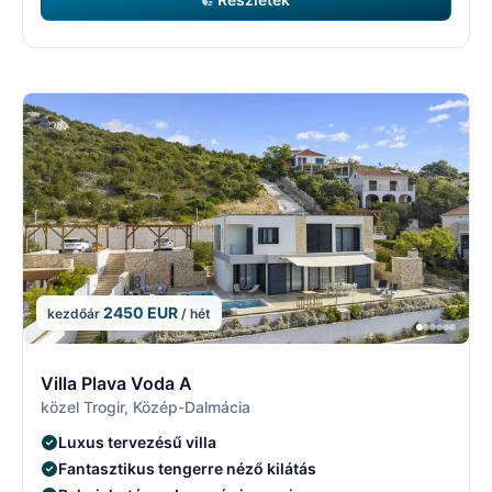
2450 EUR
kezdőár
/ hét
8/29
8
Villa Plava Voda A
közel Trogir, Közép-Dalmácia
Luxus tervezésű villa
Fantasztikus tengerre néző kilátás