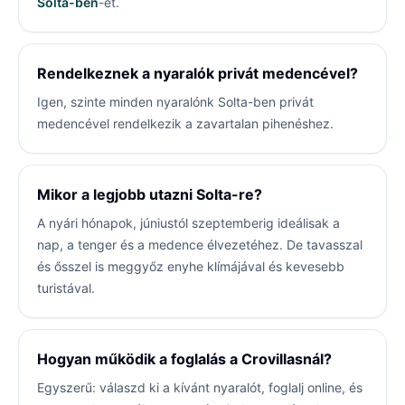
Solta-ben
-et.
Rendelkeznek a nyaralók privát medencével?
Igen, szinte minden nyaralónk Solta-ben privát
medencével rendelkezik a zavartalan pihenéshez.
Mikor a legjobb utazni Solta-re?
A nyári hónapok, júniustól szeptemberig ideálisak a
nap, a tenger és a medence élvezetéhez. De tavasszal
és ősszel is meggyőz enyhe klímájával és kevesebb
turistával.
Hogyan működik a foglalás a Crovillasnál?
Egyszerű: válaszd ki a kívánt nyaralót, foglalj online, és