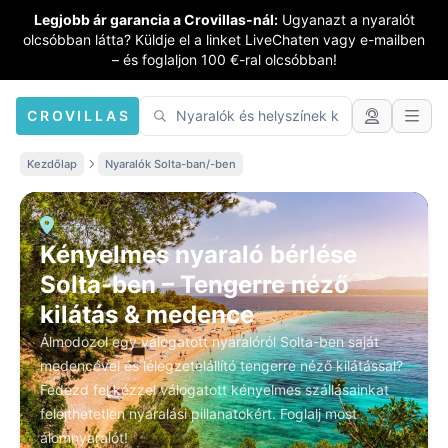
Legjobb ár garancia a Crovillas-nál:
Ugyanazt a nyaralót
olcsóbban látta? Küldje el a linket LiveChaten vagy e-mailben
– és foglaljon 100 €-ral olcsóbban!
CROVILLAS
Kezdőlap
Nyaralók Solta-ban/-ben
Kényelmes nyaraló bérlése
Solta-ben – Tengerre néző
kilátás & medence
Álmodozol egy válogatott nyaralóról Solta-ben saját
medencével és lélegzetelállító tengerre néző kilátással?
Fedezd fel kézzel válogatott kényelmes szállásainkat
felejthetetlen nyaralási pillanatokért. Foglalj most
álomnyaralót!