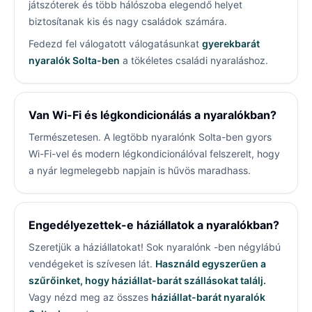
játszóterek és több hálószoba elegendő helyet
biztosítanak kis és nagy családok számára.
Fedezd fel válogatott válogatásunkat
gyerekbarát
nyaralók Solta-ben
a tökéletes családi nyaraláshoz.
Van Wi-Fi és légkondicionálás a nyaralókban?
Természetesen. A legtöbb nyaralónk Solta-ben gyors
Wi-Fi-vel és modern légkondicionálóval felszerelt, hogy
a nyár legmelegebb napjain is hűvös maradhass.
Engedélyezettek-e háziállatok a nyaralókban?
Szeretjük a háziállatokat! Sok nyaralónk
-ben négylábú
vendégeket is szívesen lát.
Használd egyszerűen a
szűrőinket, hogy háziállat-barát szállásokat találj.
Vagy nézd meg az összes
háziállat-barát nyaralók