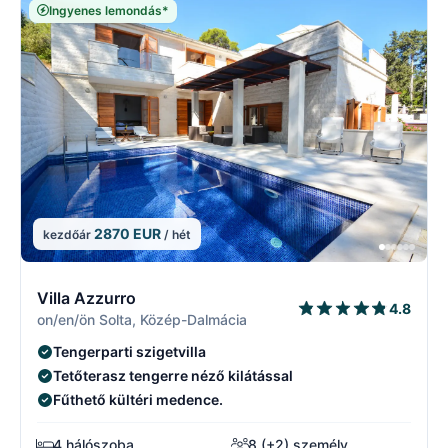
Ingyenes lemondás*
2870 EUR
kezdőár
/ hét
2/3
2
Villa Azzurro
4.8
on/en/ön Solta, Közép-Dalmácia
Tengerparti szigetvilla
Tetőterasz tengerre néző kilátással
Fűthető kültéri medence.
4 hálószoba
8 (+2) személy