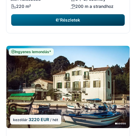
220 m²
200 m a strandhoz
Részletek
Ingyenes lemondás*
3220 EUR
kezdőár
/ hét
3/3
3