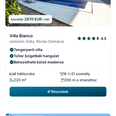
2870 EUR
kezdőár
/ hét
1/3
1
Villa Bianco
4.5
on/en/ön Solta, Közép-Dalmácia
Tengerparti villa
Toller Szigetbéli hangulat
Behezethető külső medence
4 hálószoba
8 (+2) személy
220 m²
200 m a strandhoz
Részletek