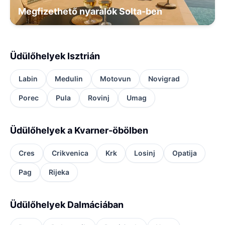
Megfizethető nyaralók Solta-ben
Üdülőhelyek Isztrián
Labin
Medulin
Motovun
Novigrad
Porec
Pula
Rovinj
Umag
Üdülőhelyek a Kvarner-öbölben
Cres
Crikvenica
Krk
Losinj
Opatija
Pag
Rijeka
Üdülőhelyek Dalmáciában