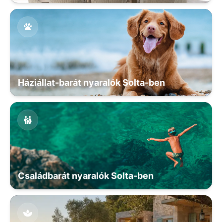
Háziállat-barát nyaralók Solta-ben
Családbarát nyaralók Solta-ben