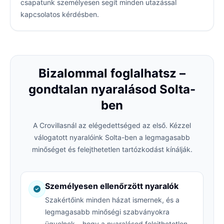
csapatunk személyesen segít minden utazással
kapcsolatos kérdésben.
Bizalommal foglalhatsz –
gondtalan nyaralásod Solta-
ben
A Crovillasnál az elégedettséged az első. Kézzel
válogatott nyaralóink Solta-ben a legmagasabb
minőséget és felejthetetlen tartózkodást kínálják.
Személyesen ellenőrzött nyaralók
Szakértőink minden házat ismernek, és a
legmagasabb minőségi szabványokra
ügyelnek – hogy a nyaralásod felejthetetlen