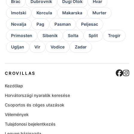
Brac
Dubrovnik
Dugi Otok
Hvar
Imotski
Korcula
Makarska
Murter
Novalja
Pag
Pasman
Peljesac
Primosten
Sibenik
Solta
Split
Trogir
Ugljan
Vir
Vodice
Zadar
Cro
C
CROVILLAS
Kezdőlap
Horvátországi nyaralók keresése
Csoportos és céges utazások
Vélemények
Tulajdonosi bejelentkezés
Legyen házigazda