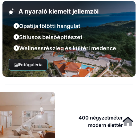
A nyaraló kiemelt jellemzői
Opatija fölötti hangulat
Stílusos belsőépítészet
Wellnessrészleg és kültéri medence
Fotógaléria
400 négyzetméter
modern élettér