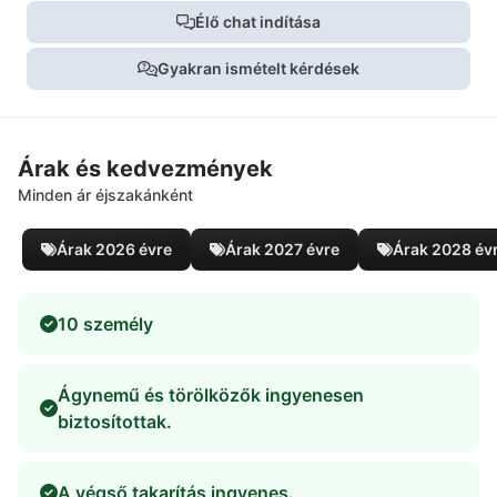
Élő chat indítása
Gyakran ismételt kérdések
Árak és kedvezmények
Minden ár éjszakánként
Árak 2026 évre
Árak 2027 évre
Árak 2028 év
10 személy
Ágynemű és törölközők ingyenesen
biztosítottak.
A végső takarítás ingyenes.