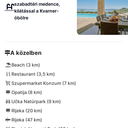
szabadtéri medence,
kilátással a Kvarner-
öbölre
A közelben
Beach (3 km)
Restaurant (3,5 km)
Szupermarket Konzum (7 km)
Opatija (8 km)
Učka Natúrpark (9 km)
Rijeka (20 km)
Rijeka (47 km)