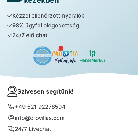
kezekben
Kézzel ellenőrzött nyaralók
98% ügyfél elégedettség
24/7 élő chat
Szívesen segítünk!
+49 521 92278504
info@crovillas.com
24/7 Livechat