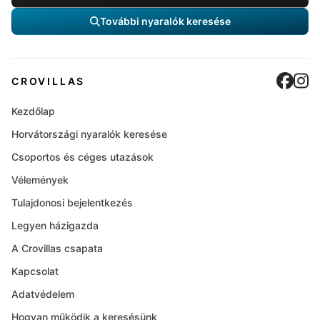
További nyaralók keresése
Cro
C
CROVILLAS
Kezdőlap
Horvátországi nyaralók keresése
Csoportos és céges utazások
Vélemények
Tulajdonosi bejelentkezés
Legyen házigazda
A Crovillas csapata
Kapcsolat
Adatvédelem
Hogyan működik a keresésünk