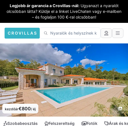
Legjobb ár garancia a Crovillas-nál:
Ugyanazt a nyaralót
olcsóbban látta? Küldje el a linket LiveChaten vagy e-mailben
– és foglaljon 100 €-ral olcsóbban!
CROVILLAS
€800
kezdőár
/ éj
Szobabeosztás
Felszereltség
Fotók
Árak és 