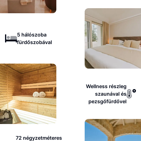
5 hálószoba
fürdőszobával
Wellness részleg
szaunával és
pezsgőfürdővel
72 négyzetméteres