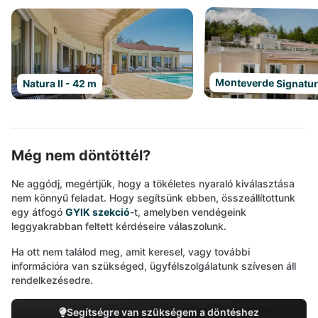
Monteverde Signatur
Natura II - 42 m
Még nem döntöttél?
Ne aggódj, megértjük, hogy a tökéletes nyaraló kiválasztása
nem könnyű feladat. Hogy segítsünk ebben, összeállítottunk
egy átfogó
GYIK szekció
-t, amelyben vendégeink
leggyakrabban feltett kérdéseire válaszolunk.
Ha ott nem találod meg, amit keresel, vagy további
információra van szükséged, ügyfélszolgálatunk szívesen áll
rendelkezésedre.
Segítségre van szükségem a döntéshez