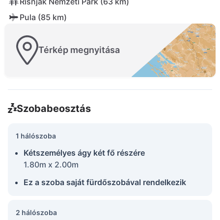
Risnjak Nemzeti Park (63 km)
Pula (85 km)
Térkép megnyitása
Szobabeosztás
1 hálószoba
Kétszemélyes ágy két fő részére
1.80m x 2.00m
Ez a szoba saját fürdőszobával rendelkezik
2 hálószoba