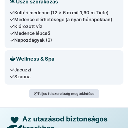
Úszó szórakozás
Kültéri medence (12 x 6 m mit 1,60 m Tiefe)
Medence elérhetősége (a nyári hónapokban)
Klórozott víz
Medence lépcső
Napozóágyak (6)
Wellness & Spa
Jacuzzi
Szauna
Teljes felszereltség megtekintése
Az utazásod biztonságos