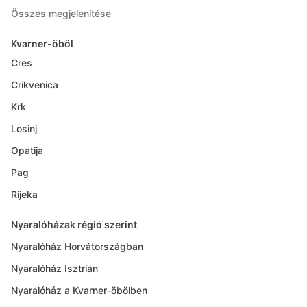
Összes megjelenítése
Kvarner-öböl
Cres
Crikvenica
Krk
Losinj
Opatija
Pag
Rijeka
Nyaralóházak régió szerint
Nyaralóház Horvátországban
Nyaralóház Isztrián
Nyaralóház a Kvarner-öbölben