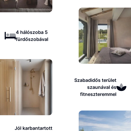
4 hálószoba 5
fürdőszobával
Szabadidős terület
szaunával és
fitneszteremmel
Jól karbantartott