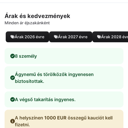
Árak és kedvezmények
Minden ár éjszakánként
Árak 2026 évre
Árak 2027 évre
Árak 2028 év
8 személy
Ágynemű és törölközők ingyenesen
biztosítottak.
A végső takarítás ingyenes.
A helyszínen
1000 EUR
összegű kauciót kell
fizetni.