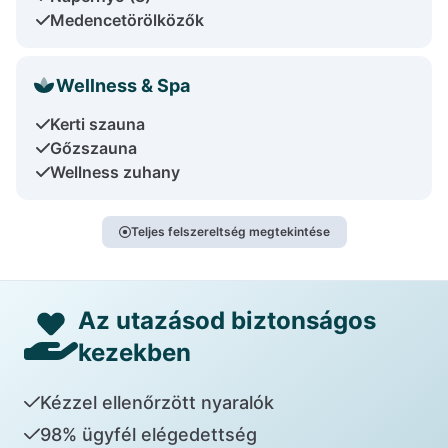
Medencetörölközők
Wellness & Spa
Kerti szauna
Gőzszauna
Wellness zuhany
Teljes felszereltség megtekintése
Az utazásod biztonságos
kezekben
Kézzel ellenőrzött nyaralók
98% ügyfél elégedettség