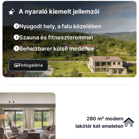
A nyaraló kiemelt jellemzői
Nyugodt hely, a falu közelében
Szauna és fitneszteremmel
Beheizbarer külső medence
Fotógaléria
280 m² modern
lakótér két emeleten