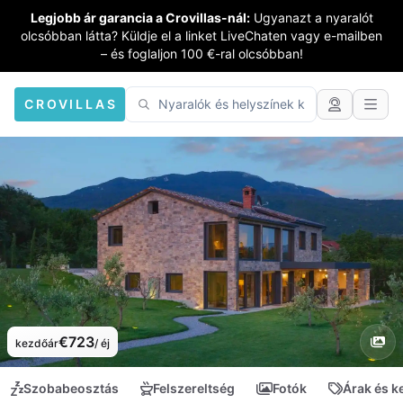
Legjobb ár garancia a Crovillas-nál:
Ugyanazt a nyaralót
olcsóbban látta? Küldje el a linket LiveChaten vagy e-mailben
– és foglaljon 100 €-ral olcsóbban!
CROVILLAS
€723
kezdőár
/ éj
Szobabeosztás
Felszereltség
Fotók
Árak és 