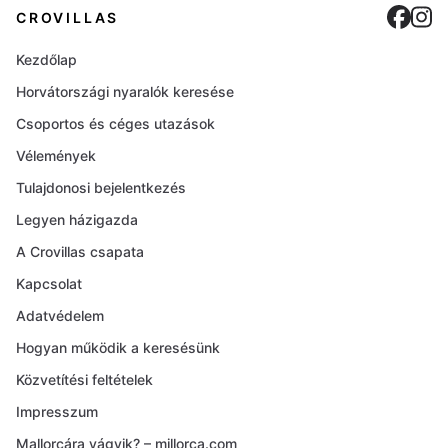
Cro
C
CROVILLAS
Kezdőlap
Horvátországi nyaralók keresése
Csoportos és céges utazások
Vélemények
Tulajdonosi bejelentkezés
Legyen házigazda
A Crovillas csapata
Kapcsolat
Adatvédelem
Hogyan működik a keresésünk
Közvetítési feltételek
Impresszum
Mallorcára vágyik? – millorca.com