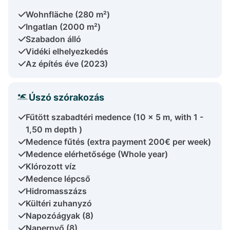
Wohnfläche (280 m²)
Ingatlan (2000 m²)
Szabadon álló
Vidéki elhelyezkedés
Az építés éve (2023)
Úszó szórakozás
Fűtött szabadtéri medence (10 x 5 m, with 1 -
1,50 m depth )
Medence fűtés (extra payment 200€ per week)
Medence elérhetősége (Whole year)
Klórozott víz
Medence lépcső
Hidromasszázs
Kültéri zuhanyzó
Napozóágyak (8)
Napernyő (8)