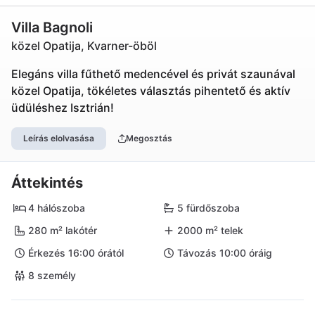
Villa Bagnoli
közel Opatija, Kvarner-öböl
Elegáns villa fűthető medencével és privát szaunával
közel Opatija, tökéletes választás pihentető és aktív
üdüléshez Isztrián!
Leírás elolvasása
Megosztás
Áttekintés
4 hálószoba
5 fürdőszoba
280 m² lakótér
2000 m² telek
Érkezés 16:00 órától
Távozás 10:00 óráig
8 személy