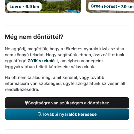
Green Forest - 7.9 km
Lovro - 6.9 km
Még nem döntöttél?
Ne aggódj, megértjük, hogy a tökéletes nyaraló kiválasztása
nem könnyű feladat. Hogy segítsünk ebben, összeállítottunk
egy átfogó
GYIK szekció
-t, amelyben vendégeink
leggyakrabban feltett kérdéseire válaszolunk.
Ha ott nem találod meg, amit keresel, vagy további
információra van szükséged, ügyfélszolgálatunk szívesen áll
rendelkezésedre.
Segítségre van szükségem a döntéshez
További nyaralók keresése