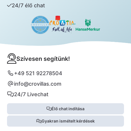
24/7 élő chat
Szívesen segítünk!
+49 521 92278504
info@crovillas.com
24/7 Livechat
Élő chat indítása
Gyakran ismételt kérdések