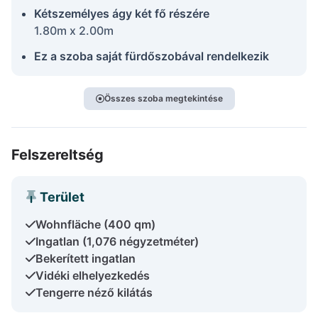
Kétszemélyes ágy két fő részére
1.80m x 2.00m
Ez a szoba saját fürdőszobával rendelkezik
Összes szoba megtekintése
Felszereltség
Terület
Wohnfläche (400 qm)
Ingatlan (1,076 négyzetméter)
Bekerített ingatlan
Vidéki elhelyezkedés
Tengerre néző kilátás