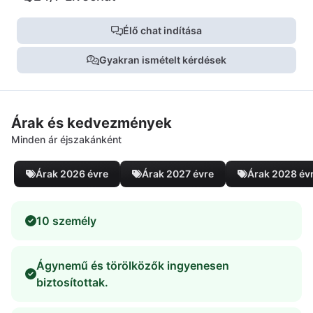
Élő chat indítása
Gyakran ismételt kérdések
Árak és kedvezmények
Minden ár éjszakánként
Árak 2026 évre
Árak 2027 évre
Árak 2028 év
10 személy
Ágynemű és törölközők ingyenesen
biztosítottak.