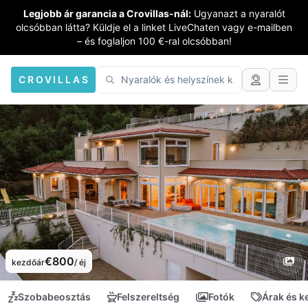
Legjobb ár garancia a Crovillas-nál:
Ugyanazt a nyaralót
olcsóbban látta? Küldje el a linket LiveChaten vagy e-mailben
– és foglaljon 100 €-ral olcsóbban!
CROVILLAS
€800
kezdőár
/ éj
Szobabeosztás
Felszereltség
Fotók
Árak és 