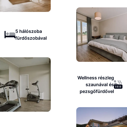
5 hálószoba
fürdőszobával
Wellness részleg
szaunával és
pezsgőfürdővel