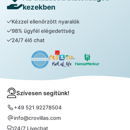
kezekben
Kézzel ellenőrzött nyaralók
98% ügyfél elégedettség
24/7 élő chat
Szívesen segítünk!
+49 521 92278504
info@crovillas.com
24/7 Livechat