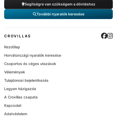
Segítségre van szükségem a döntéshez
További nyaralók keresése
Cro
C
CROVILLAS
Kezdőlap
Horvátországi nyaralók keresése
Csoportos és céges utazások
Vélemények
Tulajdonosi bejelentkezés
Legyen házigazda
A Crovillas csapata
Kapcsolat
Adatvédelem