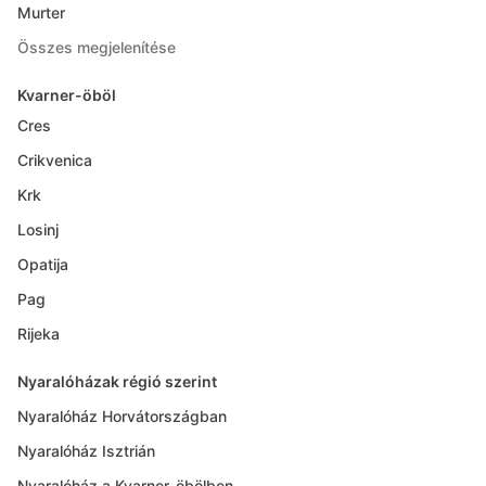
Murter
Összes megjelenítése
Kvarner-öböl
Cres
Crikvenica
Krk
Losinj
Opatija
Pag
Rijeka
Nyaralóházak régió szerint
Nyaralóház Horvátországban
Nyaralóház Isztrián
Nyaralóház a Kvarner-öbölben