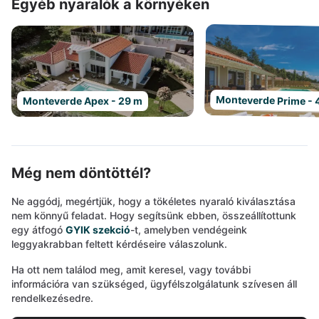
Egyéb nyaralók a környéken
Monteverde Prime - 
Monteverde Apex - 29 m
Még nem döntöttél?
Ne aggódj, megértjük, hogy a tökéletes nyaraló kiválasztása
nem könnyű feladat. Hogy segítsünk ebben, összeállítottunk
egy átfogó
GYIK szekció
-t, amelyben vendégeink
leggyakrabban feltett kérdéseire válaszolunk.
Ha ott nem találod meg, amit keresel, vagy további
információra van szükséged, ügyfélszolgálatunk szívesen áll
rendelkezésedre.