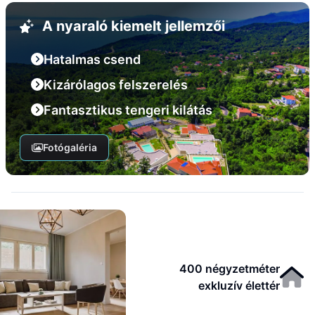
A nyaraló kiemelt jellemzői
Hatalmas csend
Kizárólagos felszerelés
Fantasztikus tengeri kilátás
Fotógaléria
400 négyzetméter
exkluzív élettér