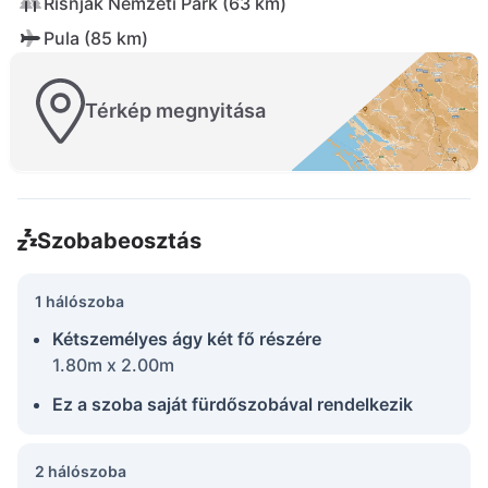
Risnjak Nemzeti Park (63 km)
Pula (85 km)
Térkép megnyitása
Szobabeosztás
1 hálószoba
Kétszemélyes ágy két fő részére
1.80m x 2.00m
Ez a szoba saját fürdőszobával rendelkezik
2 hálószoba