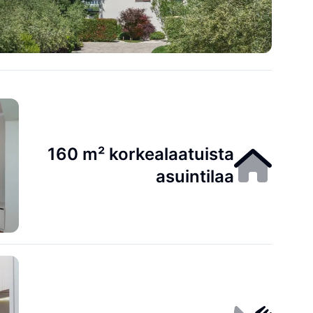
i mantereelta milloin tahansa, ja Rijekan 
ä villalta, mikä takaa mukavan saapumisen 
 yhdistää rauhallisen saarielämän erinomaisiin 
ehättäviin rannikkokaupunkeihin ja aitoihin 
160 m² korkealaatuista
asuintilaa