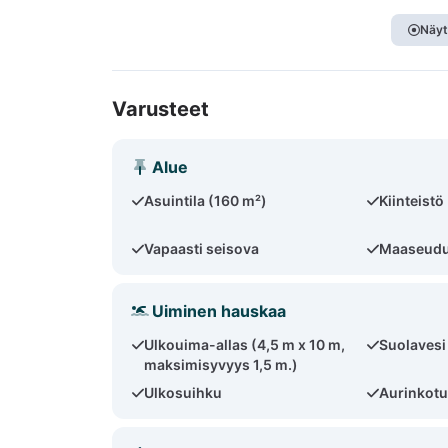
Näyt
Varusteet
Alue
Asuintila (160 m²)
Kiinteistö
Vapaasti seisova
Maaseudun
Uiminen hauskaa
Ulkouima-allas (4,5 m x 10 m,
Suolavesi
maksimisyvyys 1,5 m.)
Ulkosuihku
Aurinkotu