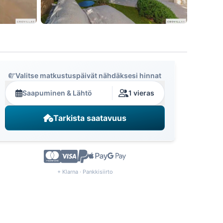
Valitse matkustuspäivät nähdäksesi hinnat
Saapuminen & Lähtö
1 vieras
Tarkista saatavuus
+ Klarna · Pankkisiirto