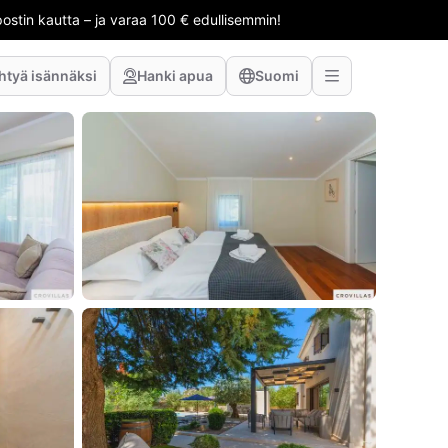
stin kautta – ja varaa 100 € edullisemmin!
htyä isännäksi
Hanki apua
Suomi