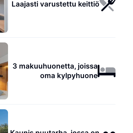
Laajasti varustettu keittiö
3 makuuhuonetta, joissa
oma kylpyhuone
Kaunis puutarha, jossa on