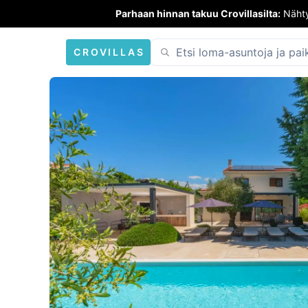
Parhaan hinnan takuu Crovillasilta:
Nähty
CROVILLAS