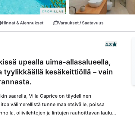
Hinnat & Alennukset
Varaukset / Saatavuus
4.8
issä upealla uima-allasalueella,
ja tyylikkäällä kesäkeittiöllä – vain
rannasta.
kin saarella, Villa Caprice on täydellinen 
toa välimerellistä tunnelmaa etsivälle, poissa 
olla, oliivilehtojen ja lintujen rauhoittavan laulun 
hanteellisen ympäristön rentoutua täysin ja nauttia 
ilan voi varata 6+2 vieraalle tai alennettuun 