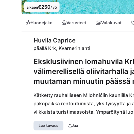
€250
alkaen
/ yö
Huonejako
Varusteet
Valokuvat
Huvila Caprice
päällä Krk, Kvarnerinlahti
Eksklusiivinen lomahuvila Krk
välimerellisellä oliivitarhalla 
muutaman minuutin päässä 
Kätketty rauhalliseen Milohnićiin kauniilla Kr
pakopaikka rentoutumista, yksityisyyttä ja ai
vilkkaista turistimassoista. Ympäröitynä luonn
täyttämänä, tämä viehättävä huvila tarjoaa i
Lue kuvaus
Jaa
saaren elämän rauhallisemmasta tahdista. Huv