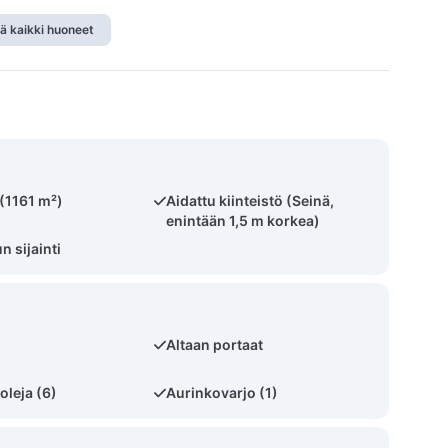
ä kaikki huoneet
 (1161 m²)
Aidattu kiinteistö (Seinä,
enintään 1,5 m korkea)
 sijainti
Altaan portaat
oleja (6)
Aurinkovarjo (1)