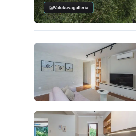
Valokuvagalleria
Krkin sillan ansiosta saarelle pääsee helpost
lentoasema (RJK) sijaitsee vain 27 km pääss
kansainvälisille matkailijoille. Villa Caprice
yhteyksiin saaren kauneimmille rannoille, vi
välimerellisiin elämyksiin.