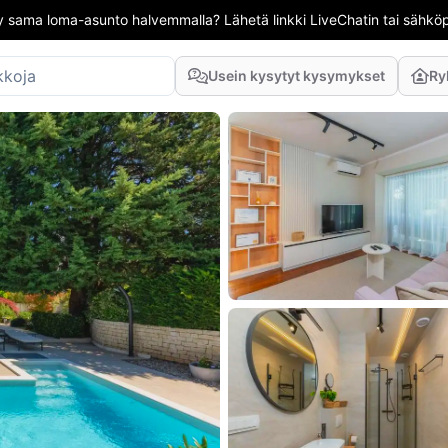
 sama loma-asunto halvemmalla? Lähetä linkki LiveChatin tai sähköpo
Usein kysytyt kysymykset
Ry