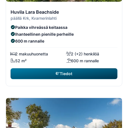
3/74
3
Huvila Lara Beachside
päällä Krk, Kvarnerinlahti
Paikka vihreässä keitaassa
Ihanteellinen pienille perheille
600 m rannalle
2 makuuhuonetta
2 (+2) henkilöä
52 m²
600 m rannalle
Tiedot