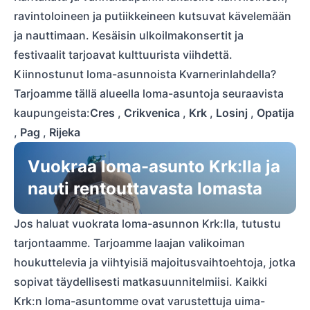
ravintoloineen ja putiikkeineen kutsuvat kävelemään
ja nauttimaan. Kesäisin ulkoilmakonsertit ja
festivaalit tarjoavat kulttuurista viihdettä.
Kiinnostunut loma-asunnoista Kvarnerinlahdella?
Tarjoamme tällä alueella loma-asuntoja seuraavista
kaupungeista:
Cres
,
Crikvenica
,
Krk
,
Losinj
,
Opatija
,
Pag
,
Rijeka
Vuokraa loma-asunto Krk:lla ja
nauti rentouttavasta lomasta
Jos haluat vuokrata loma-asunnon Krk:lla, tutustu
tarjontaamme. Tarjoamme laajan valikoiman
houkuttelevia ja viihtyisiä majoitusvaihtoehtoja, jotka
sopivat täydellisesti matkasuunnitelmiisi. Kaikki
Krk:n loma-asuntomme ovat varustettuja uima-