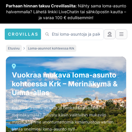
Parhaan hinnan takuu Crovillasilta:
Nähty sama loma-asunto
halvemmalla? Lähetä linkki LiveChatin tai sähköpostin kautta –
ja varaa 100 € edullisemmin!
CROVILLAS
Etusivu
Loma-asunnot kohteessa Krk
Vuokraa mukava loma-asunto
kohteessa Krk – Merinäkymä &
Uima-allas
Haaveiletko huolella valitusta loma-asunnosta kohteessa
Krk omalla uima-altaalla ja henkeäsalpaavalla
merinäkymällä? Tutustu käsin valittuihin mukaviin
majoituksiimme unohtumattomia lomamuistoja varten.
Varaa unelmiesi loma-asunto nyt!