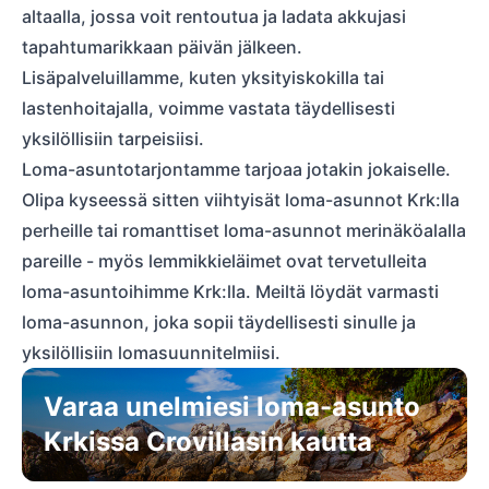
altaalla, jossa voit rentoutua ja ladata akkujasi
tapahtumarikkaan päivän jälkeen.
Lisäpalveluillamme, kuten yksityiskokilla tai
lastenhoitajalla, voimme vastata täydellisesti
yksilöllisiin tarpeisiisi.
Loma-asuntotarjontamme tarjoaa jotakin jokaiselle.
Olipa kyseessä sitten viihtyisät loma-asunnot Krk:lla
perheille tai romanttiset loma-asunnot merinäköalalla
pareille - myös lemmikkieläimet ovat tervetulleita
loma-asuntoihimme Krk:lla. Meiltä löydät varmasti
loma-asunnon, joka sopii täydellisesti sinulle ja
yksilöllisiin lomasuunnitelmiisi.
Varaa unelmiesi loma-asunto
Krkissa Crovillasin kautta