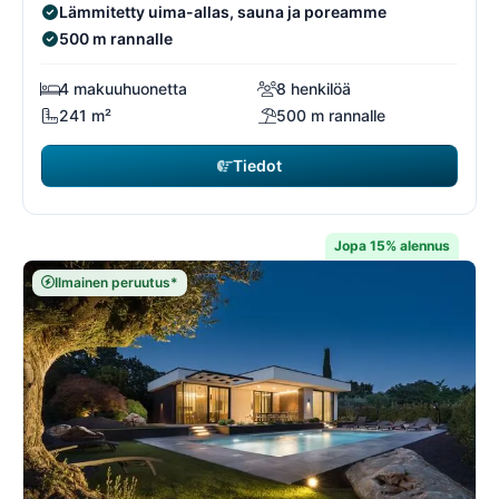
Lämmitetty uima-allas, sauna ja poreamme
500 m rannalle
4 makuuhuonetta
8 henkilöä
241 m²
500 m rannalle
Tiedot
Jopa 15% alennus
Ilmainen peruutus*