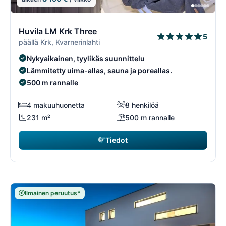
9/74
9
Huvila LM Krk Three
5
päällä Krk, Kvarnerinlahti
Nykyaikainen, tyylikäs suunnittelu
Lämmitetty uima-allas, sauna ja poreallas.
500 m rannalle
4 makuuhuonetta
8 henkilöä
231 m²
500 m rannalle
Tiedot
Ilmainen peruutus*