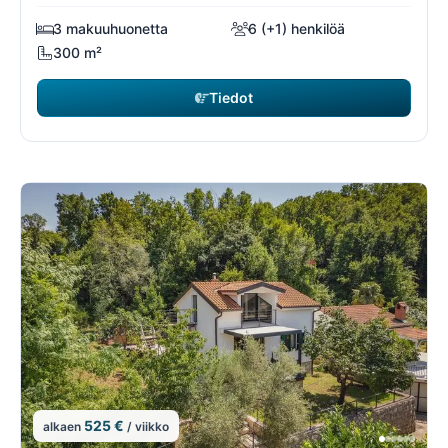
3 makuuhuonetta
6 (+1) henkilöä
300 m²
Tiedot
525 €
alkaen
/ viikko