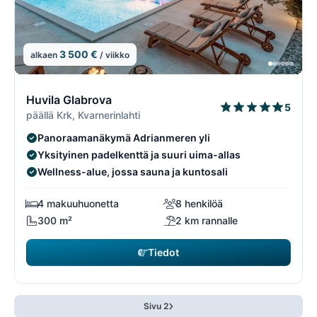
3 500 €
alkaen
/ viikko
15/74
1
Huvila Glabrova
5
päällä Krk, Kvarnerinlahti
Panoraamanäkymä Adrianmeren yli
Yksityinen padelkenttä ja suuri uima-allas
Wellness-alue, jossa sauna ja kuntosali
4 makuuhuonetta
8 henkilöä
300 m²
2 km rannalle
Tiedot
Sivu 2