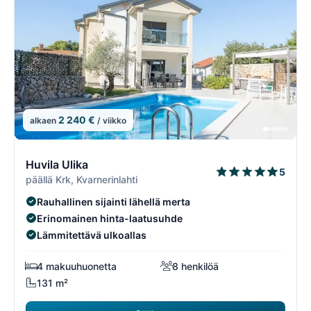
2 240 €
alkaen
/ viikko
13/74
1
Huvila Ulika
5
päällä Krk, Kvarnerinlahti
Rauhallinen sijainti lähellä merta
Erinomainen hinta-laatusuhde
Lämmitettävä ulkoallas
4 makuuhuonetta
8 henkilöä
131 m²