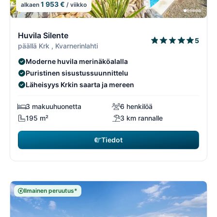
1 953 €
alkaen
/ viikko
6/74
6
Huvila Silente
5
päällä Krk , Kvarnerinlahti
Moderne huvila merinäköalalla
Puristinen sisustussuunnittelu
Läheisyys Krkin saarta ja mereen
3 makuuhuonetta
6 henkilöä
195 m²
3 km rannalle
Tiedot
Ilmainen peruutus*