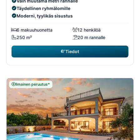
Vain muutama metri rannalle
Täydellinen ryhmälomille
Moderni, tyylikäs sisustus
6 makuuhuonetta
12 henkilöä
250 m²
20 m rannalle
Tiedot
Ilmainen peruutus*