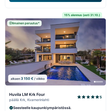
15% alennus (asti 31.10.)
Ilmainen peruutus*
3 150 €
alkaen
/ viikko
11/74
1
Huvila LM Krk Four
5
päällä Krk, Kvarnerinlahti
Seesteelle kaupunkiympäristössä.