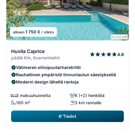
1 750 €
alkaen
/ viikko
1/74
1
Huvila Caprice
4.8
päällä Krk, Kvarnerinlahti
Välimeren oliivipuutarharetriitti
Rauhallinen ympäristö linnunlaulun säestyksellä
Moderni design lähellä rantoja
3 makuuhuonetta
6 (+2) henkilöä
160 m²
3 km rannalle
Tiedot