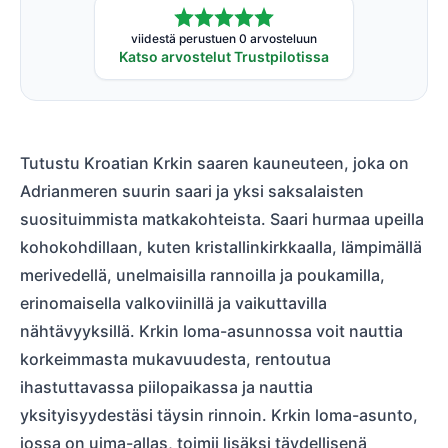
viidestä perustuen 0 arvosteluun
Katso arvostelut Trustpilotissa
Tutustu Kroatian Krkin saaren kauneuteen, joka on
Adrianmeren suurin saari ja yksi saksalaisten
suosituimmista matkakohteista. Saari hurmaa upeilla
kohokohdillaan, kuten kristallinkirkkaalla, lämpimällä
merivedellä, unelmaisilla rannoilla ja poukamilla,
erinomaisella valkoviinillä ja vaikuttavilla
nähtävyyksillä. Krkin loma-asunnossa voit nauttia
korkeimmasta mukavuudesta, rentoutua
ihastuttavassa piilopaikassa ja nauttia
yksityisyydestäsi täysin rinnoin. Krkin loma-asunto,
jossa on uima-allas, toimii lisäksi täydellisenä