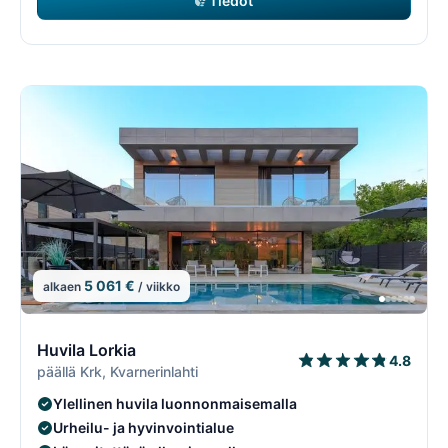
Tiedot
5 061 €
alkaen
/ viikko
8/74
8
Huvila Lorkia
4.8
päällä Krk, Kvarnerinlahti
Ylellinen huvila luonnonmaisemalla
Urheilu- ja hyvinvointialue