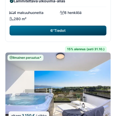
Lämmitettävä ulkouima-allas
4 makuuhuonetta
8 henkilöä
280 m²
Tiedot
15% alennus (asti 31.10.)
Ilmainen peruutus*
3 150 €
alkaen
/ viikko