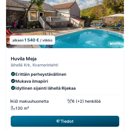
1 540 €
alkaen
/ viikko
4/74
4
Huvila Meja
lähellä Krk, Kvarnerinlahti
Erittäin perheystävällinen
Mukava ilmapiiri
Idyllinen sijainti lähellä Rijekaa
3 makuuhuonetta
6 (+2) henkilöä
130 m²
Tiedot