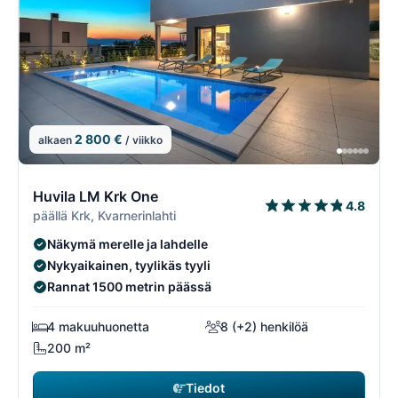
2 800 €
alkaen
/ viikko
10/74
1
Huvila LM Krk One
4.8
päällä Krk, Kvarnerinlahti
Näkymä merelle ja lahdelle
Nykyaikainen, tyylikäs tyyli
Rannat 1500 metrin päässä
4 makuuhuonetta
8 (+2) henkilöä
200 m²
Tiedot