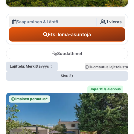
Saapuminen & Lähtö
1 vieras
Etsi loma-asuntoja
Suodattimet
Lajittelu: Merkittävyys
Huomautus lajittelusta
Sivu 2
Jopa 15% alennus
Ilmainen peruutus*