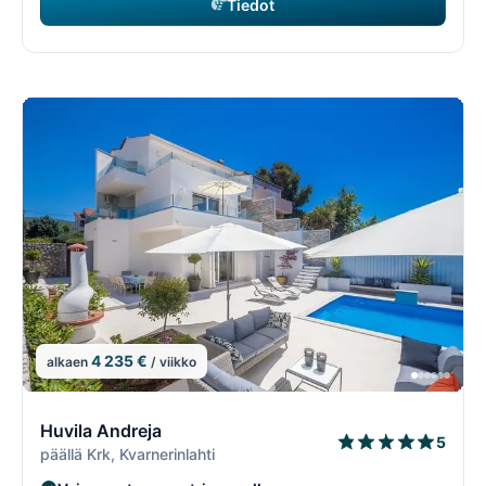
Tiedot
4 235 €
alkaen
/ viikko
14/74
1
Huvila Andreja
5
päällä Krk, Kvarnerinlahti