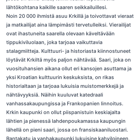
lähtökohtana kaikille saaren seikkailuillesi.
Noin 20 000 ihmistä asuu Krkillä ja toivottavat vieraat
ja matkailijat aina lämpimästi tervetulleiksi. Vierailijat
ovat ihastuneita saarella olevaan käveltävään
tippukiviluolaan, joka tarjoaa vaikuttavia
stalagmiitteja. Kulttuuri- ja historiasta kiinnostuneet
löytävät Krkiltä myös paljon nähtävää. Saari, joka on
vuosituhansien aikana ollut eri kansojen asuttama ja
yksi Kroatian kulttuurin keskuksista, on rikas
historialtaan ja tarjoaa lukuisia muistomerkkejä ja
nähtävyyksiä. Näihin kuuluvat katedraali
vanhassakaupungissa ja Frankopanien linnoitus.
Krkin kaupunki on ollut piispanistuin keskiajalta
lähtien ja pienessä lahdenpoukamassa kaupungin
lähellä on pieni saari, jossa on fransiskaaniluostari.
Rantakatu ja vanhakaupunki lukuisine kahviloineen,