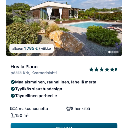
1 785 €
alkaen
/ viikko
7/74
7
Huvila Plano
5
päällä Krk, Kvarnerinlahti
Maalaismainen, rauhallinen, lähellä merta
Tyylikäs sisustusdesign
Täydellinen perheelle
4 makuuhuonetta
8 henkilöä
150 m²