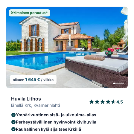
Ilmainen peruutus*
1 645 €
alkaen
/ viikko
2/74
2
Huvila Lithos
4.5
lähellä Krk, Kvarnerinlahti
Ympärivuotinen sisä- ja ulkouima-allas
Perheystävällinen hyvinvointikivihuvila
Rauhallinen kylä sijaitsee Krkillä