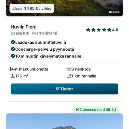
1 785 €
alkaen
/ viikko
12/74
1
Huvila Piera
4.8
päällä Krk, Kvarnerinlahti
Laadukas suunnitteluvilla
Concierge-palvelu pyynnöstä
10 minuutin kävelymatka rannalle
4 makuuhuonetta
8 henkilöä
176 m²
1 km rannalle
Tiedot
10% alennus (asti 05.9.)