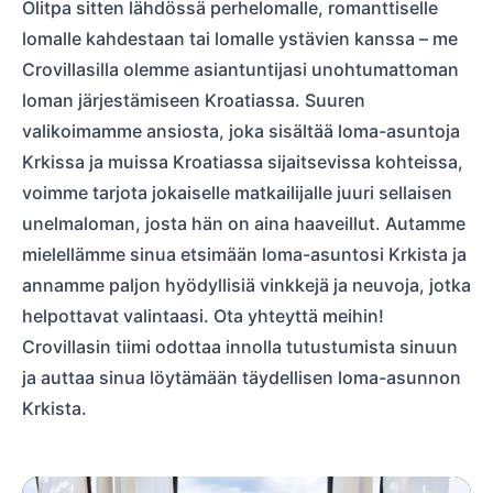
Olitpa sitten lähdössä perhelomalle, romanttiselle
lomalle kahdestaan tai lomalle ystävien kanssa – me
Crovillasilla olemme asiantuntijasi unohtumattoman
loman järjestämiseen Kroatiassa. Suuren
valikoimamme ansiosta, joka sisältää loma-asuntoja
Krkissa ja muissa Kroatiassa sijaitsevissa kohteissa,
voimme tarjota jokaiselle matkailijalle juuri sellaisen
unelmaloman, josta hän on aina haaveillut. Autamme
mielellämme sinua etsimään loma-asuntosi Krkista ja
annamme paljon hyödyllisiä vinkkejä ja neuvoja, jotka
helpottavat valintaasi. Ota yhteyttä meihin!
Crovillasin tiimi odottaa innolla tutustumista sinuun
ja auttaa sinua löytämään täydellisen loma-asunnon
Krkista.