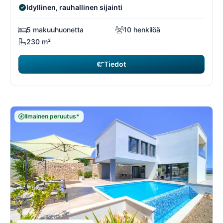
Idyllinen, rauhallinen sijainti
5 makuuhuonetta
10 henkilöä
230 m²
Tiedot
Ilmainen peruutus*