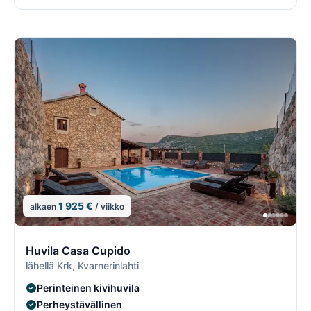
1 925 €
alkaen
/ viikko
5/74
5
Huvila Casa Cupido
lähellä Krk, Kvarnerinlahti
Perinteinen kivihuvila
Perheystävällinen