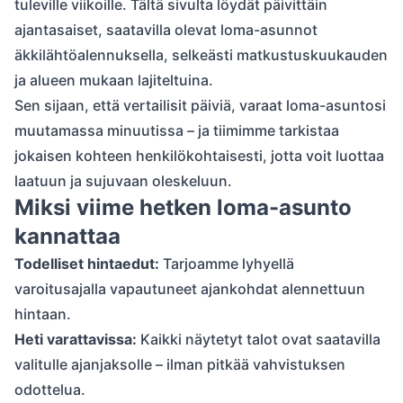
tuleville viikoille. Tältä sivulta löydät päivittäin
ajantasaiset, saatavilla olevat loma-asunnot
äkkilähtöalennuksella, selkeästi matkustuskuukauden
ja alueen mukaan lajiteltuina.
Sen sijaan, että vertailisit päiviä, varaat loma-asuntosi
muutamassa minuutissa – ja tiimimme tarkistaa
jokaisen kohteen henkilökohtaisesti, jotta voit luottaa
laatuun ja sujuvaan oleskeluun.
Miksi viime hetken loma-asunto
kannattaa
Todelliset hintaedut:
Tarjoamme lyhyellä
varoitusajalla vapautuneet ajankohdat alennettuun
hintaan.
Heti varattavissa:
Kaikki näytetyt talot ovat saatavilla
valitulle ajanjaksolle – ilman pitkää vahvistuksen
odottelua.