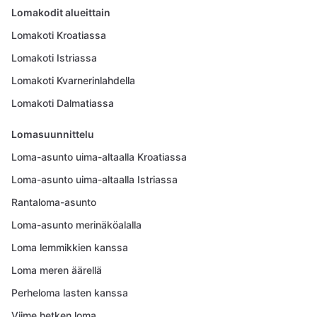
Lomakodit alueittain
Lomakoti Kroatiassa
Lomakoti Istriassa
Lomakoti Kvarnerinlahdella
Lomakoti Dalmatiassa
Lomasuunnittelu
Loma-asunto uima-altaalla Kroatiassa
Loma-asunto uima-altaalla Istriassa
Rantaloma-asunto
Loma-asunto merinäköalalla
Loma lemmikkien kanssa
Loma meren äärellä
Perheloma lasten kanssa
Viime hetken loma