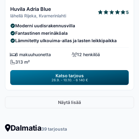
Huvila Adria Blue
5
lähellä Rijeka, Kvarnerinlahti
Moderni uudisrakennusvilla
Fantastinen merinäköala
Lämmitetty ulkouima-allas ja lasten leikkipaikka
6 makuuhuonetta
12 henkilöä
313 m²
Katso tarjous
26.9. - 10.10. - 6 140 €
Näytä lisää
Dalmatia
39 tarjousta