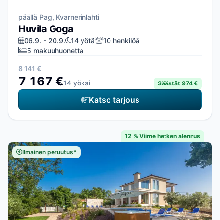
päällä Pag, Kvarnerinlahti
Huvila Goga
06.9. - 20.9.
14 yötä
10 henkilöä
5 makuuhuonetta
8 141 €
7 167 €
14 yöksi
Säästät 974 €
Katso tarjous
12 % Viime hetken alennus
Ilmainen peruutus*