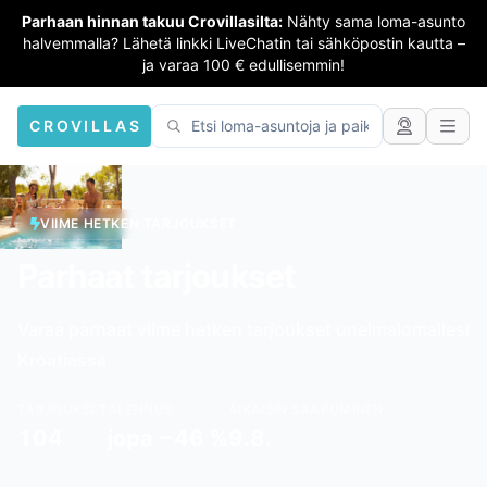
Parhaan hinnan takuu Crovillasilta:
Nähty sama loma-asunto
halvemmalla? Lähetä linkki LiveChatin tai sähköpostin kautta –
ja varaa 100 € edullisemmin!
CROVILLAS
VIIME HETKEN TARJOUKSET
Parhaat tarjoukset
Varaa parhaat viime hetken tarjoukset unelmalomallesi
Kroatiassa
TARJOUKSET
ALENNUS
AIKAISIN SAAPUMINEN
104
jopa −46 %
9.8.