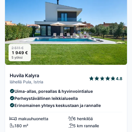
2 511 €
1 949 €
5 yöksi
Huvila Kalyra
4.8
lähellä Pula, Istria
Uima-allas, poreallas & hyvinvointialue
Perheystävällinen leikkialueella
Erinomainen yhteys keskustaan ja rannalle
3 makuuhuonetta
6 henkilöä
180 m²
5 km rannalle