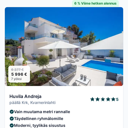
6 % Viime hetken alennus
6 377 €
5 996 €
7 yöksi
Huvila Andreja
5
päällä Krk, Kvarnerinlahti
Vain muutama metri rannalle
Täydellinen ryhmälomille
Moderni, tyylikäs sisustus