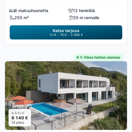
6 makuuhuonetta
12 henkilöä
250 m²
20 m rannalle
Katso tarjous
12.9. - 19.9. - 5 996 €
6 % Viime hetken alennus
6 531 €
6 140 €
14 yöksi