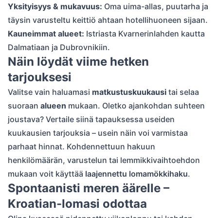
Yksityisyys & mukavuus:
Oma uima-allas, puutarha ja
täysin varusteltu keittiö ahtaan hotellihuoneen sijaan.
Kauneimmat alueet:
Istriasta Kvarnerinlahden kautta
Dalmatiaan ja Dubrovnikiin.
Näin löydät viime hetken
tarjouksesi
Valitse vain haluamasi
matkustuskuukausi
tai selaa
suoraan
alueen
mukaan. Oletko ajankohdan suhteen
joustava? Vertaile siinä tapauksessa useiden
kuukausien tarjouksia – usein näin voi varmistaa
parhaat hinnat. Kohdennettuun hakuun
henkilömäärän, varustelun tai lemmikkivaihtoehdon
mukaan voit käyttää
laajennettu lomamökkihaku
.
Spontaanisti meren äärelle –
Kroatian-lomasi odottaa