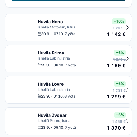
Huvila Nono
−10%
lähellä Motovun, Istria
1 267 €
1 142 €
30.9. - 07.10.
·
7 yötä
Huvila Prima
−6%
lähellä Labin, Istria
1 274 €
1 199 €
29.9. - 06.10.
·
7 yötä
Huvila Lovre
−6%
lähellä Labin, Istria
1 381 €
1 299 €
23.9. - 01.10.
·
8 yötä
Huvila Zvonar
−6%
lähellä Porec, Istria
1 456 €
1 370 €
28.9. - 05.10.
·
7 yötä