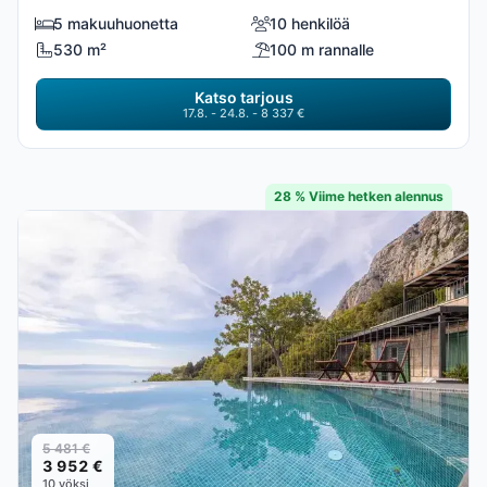
5 makuuhuonetta
10 henkilöä
530 m²
100 m rannalle
Katso tarjous
17.8. - 24.8. - 8 337 €
28 % Viime hetken alennus
5 481 €
3 952 €
10 yöksi