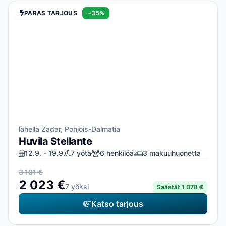
PARAS TARJOUS
−35%
lähellä Zadar, Pohjois-Dalmatia
Huvila Stellante
12.9. - 19.9.
7 yötä
6 henkilöä
3 makuuhuonetta
3 101 €
2 023 €
7 yöksi
Säästät 1 078 €
Katso tarjous