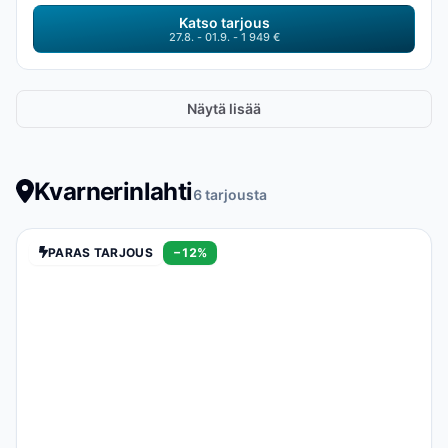
Katso tarjous
27.8. - 01.9. - 1 949 €
Näytä lisää
Kvarnerinlahti
6 tarjousta
PARAS TARJOUS
−12%