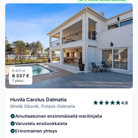
9 471 €
8 337 €
7 yöksi
Huvila Carolus Dalmatia
4.8
lähellä Sibenik, Pohjois-Dalmatia
Ainutlaatuinen ensimmäisellä merilinjalla
Varustelu ensiluokkaista
Erinomainen yhteys