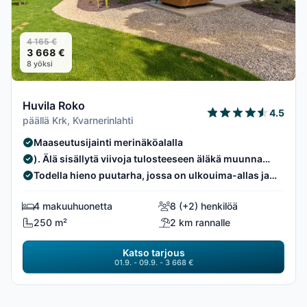
4 165 €
3 668 €
8 yöksi
Huvila Roko
4.5
päällä Krk, Kvarnerinlahti
Maaseutusijainti merinäköalalla
). Älä sisällytä viivoja tulosteeseen äläkä muunna
tekstiä millään tavalla. Tulosta vain teksti, joka on
Todella hieno puutarha, jossa on ulkouima-allas ja
annettujen viivojen välissä. Jos teksti on pelkkä
poreallas.
numero, tulosta vain kyseinen numero sellaisenaan.
4 makuuhuonetta
8 (+2) henkilöä
250 m²
2 km rannalle
Katso tarjous
01.9. - 09.9. - 3 668 €