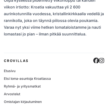
Olipa kyseessä pidennetty viikonloppu tai kahden
viikon irtiotto: Kroatia vakuuttaa yli 2 600
aurinkotunnilla vuodessa, kristallinkirkkaalla vedellä ja
rannikolla, joka on täynnä piilossa olevia poukamia.
Varaa nyt yksi viime hetken lomataloistamme ja nauti
lomastasi jo pian – ilman pitkää suunnittelua.
Cro
C
CROVILLAS
Etusivu
Etsi loma-asuntoja Kroatiassa
Ryhmä- ja yritysmatkat
Arvostelut
Omistajan kirjautuminen