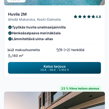
Huvila 2M
4.8
lähellä Makarska, Keski-Dalmatia
Tyylikäs huvila unelmasijainnilla
Henkeäsalpaava merinäköala
Lämmitettävä uima-allas
3 makuuhuonetta
6 (+2) henkilöä
160 m²
Katso tarjous
29.8. - 08.9. - 3 952 €
23 % Viime hetken alennus