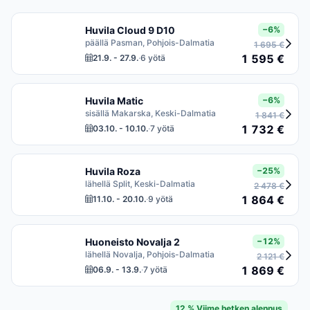
Huvila Cloud 9 D10
−6%
päällä Pasman, Pohjois-Dalmatia
1 695 €
1 595 €
21.9. - 27.9.
·
6 yötä
Huvila Matic
−6%
sisällä Makarska, Keski-Dalmatia
1 841 €
1 732 €
03.10. - 10.10.
·
7 yötä
Huvila Roza
−25%
lähellä Split, Keski-Dalmatia
2 478 €
1 864 €
11.10. - 20.10.
·
9 yötä
Huoneisto Novalja 2
−12%
lähellä Novalja, Pohjois-Dalmatia
2 121 €
1 869 €
06.9. - 13.9.
·
7 yötä
12 % Viime hetken alennus