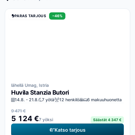
PARAS TARJOUS
−46%
lähellä Umag, Istria
Huvila Stanzia Butori
14.8. - 21.8.
7 yötä
12 henkilöä
6 makuuhuonetta
9 471 €
5 124 €
7 yöksi
Säästät 4 347 €
Katso tarjous