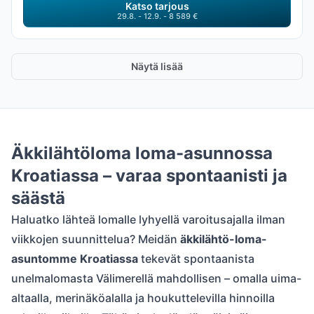
Katso tarjous
29.8. - 12.9. - 8 589 €
Näytä lisää
Äkkilähtöloma loma-asunnossa
Kroatiassa – varaa spontaanisti ja
säästä
Haluatko lähteä lomalle lyhyellä varoitusajalla ilman
viikkojen suunnittelua? Meidän
äkkilähtö-loma-
asuntomme Kroatiassa
tekevät spontaanista
unelmalomasta Välimerellä mahdollisen – omalla uima-
altaalla, merinäköalalla ja houkuttelevilla hinnoilla