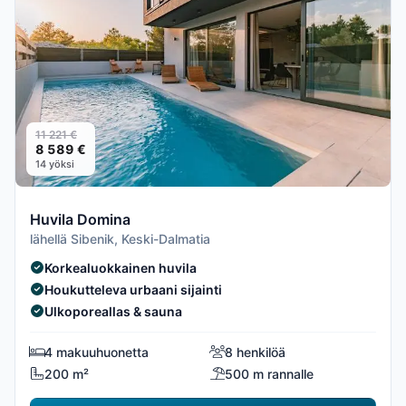
11 221 €
8 589 €
14 yöksi
Huvila Domina
lähellä Sibenik, Keski-Dalmatia
Korkealuokkainen huvila
Houkutteleva urbaani sijainti
Ulkoporeallas & sauna
4 makuuhuonetta
8 henkilöä
200 m²
500 m rannalle