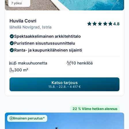
7 yöksi
Huvila Covri
4.8
lähellä Novigrad, Istria
Spektaakkelimainen arkkitehtitalo
Puristinen sisustussuunnittelu
Ranta- ja kaupunkiläheinen sijainti
5 makuuhuonetta
10 henkilöä
300 m²
Katso tarjous
15.8. - 22.8. - 4 417 €
22 % Viime hetken alennus
Ilmainen peruutus*