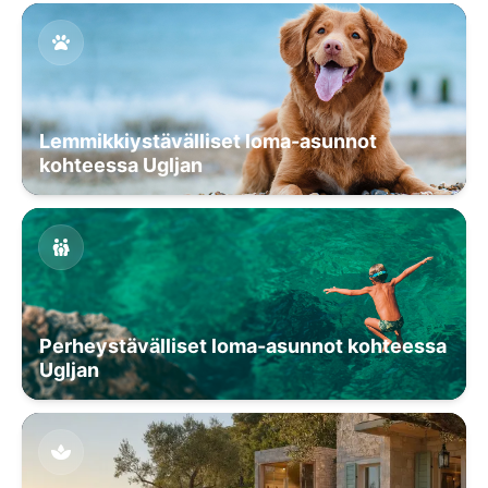
Lemmikkiystävälliset loma-asunnot
kohteessa Ugljan
Perheystävälliset loma-asunnot kohteessa
Ugljan