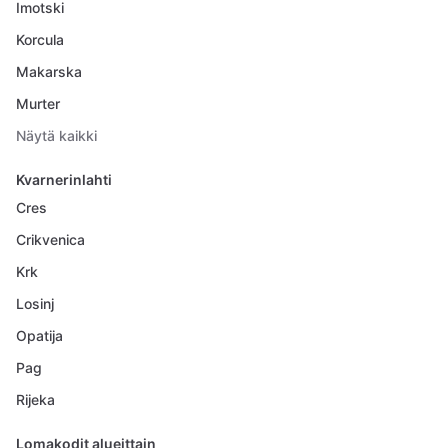
Imotski
Korcula
Makarska
Murter
Näytä kaikki
Kvarnerinlahti
Cres
Crikvenica
Krk
Losinj
Opatija
Pag
Rijeka
Lomakodit alueittain