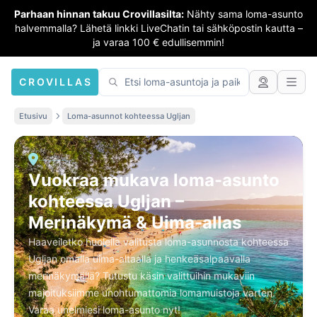
Parhaan hinnan takuu Crovillasilta:
Nähty sama loma-asunto
halvemmalla? Lähetä linkki LiveChatin tai sähköpostin kautta –
ja varaa 100 € edullisemmin!
CROVILLAS
Etusivu
Loma-asunnot kohteessa Ugljan
Vuokraa mukava loma-asunto
kohteessa Ugljan –
Merinäkymä & Uima-allas
Haaveiletko huolella valitusta loma-asunnosta kohteessa
Ugljan omalla uima-altaalla ja henkeäsalpaavalla
merinäkymällä? Tutustu käsin valittuihin mukaviin
majoituksiimme unohtumattomia lomamuistoja varten.
Varaa unelmiesi loma-asunto nyt!