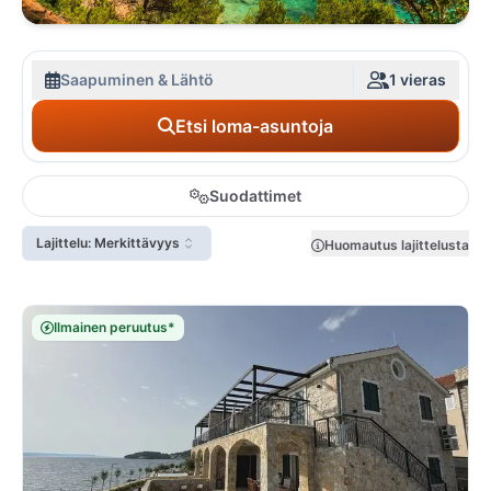
Saapuminen & Lähtö
1 vieras
Etsi loma-asuntoja
Suodattimet
Lajittelu: Merkittävyys
Huomautus lajittelusta
Ilmainen peruutus*