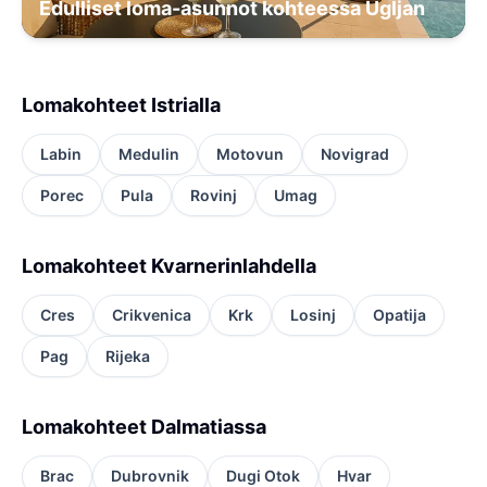
Edulliset loma-asunnot kohteessa Ugljan
Lomakohteet Istrialla
Labin
Medulin
Motovun
Novigrad
Porec
Pula
Rovinj
Umag
Lomakohteet Kvarnerinlahdella
Cres
Crikvenica
Krk
Losinj
Opatija
Pag
Rijeka
Lomakohteet Dalmatiassa
Brac
Dubrovnik
Dugi Otok
Hvar