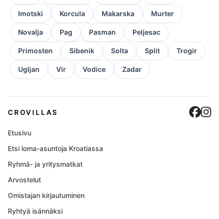
Imotski
Korcula
Makarska
Murter
Novalja
Pag
Pasman
Peljesac
Primosten
Sibenik
Solta
Split
Trogir
Ugljan
Vir
Vodice
Zadar
Cro
C
CROVILLAS
Etusivu
Etsi loma-asuntoja Kroatiassa
Ryhmä- ja yritysmatkat
Arvostelut
Omistajan kirjautuminen
Ryhtyä isännäksi