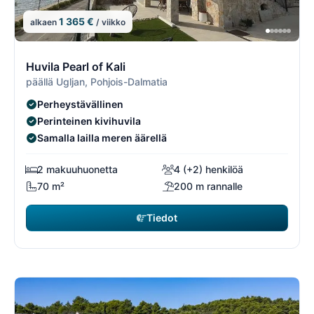
1 365 €
alkaen
/ viikko
1/2
1
Huvila Pearl of Kali
päällä Ugljan, Pohjois-Dalmatia
Perheystävällinen
Perinteinen kivihuvila
Samalla lailla meren äärellä
2 makuuhuonetta
4 (+2) henkilöä
70 m²
200 m rannalle
Tiedot