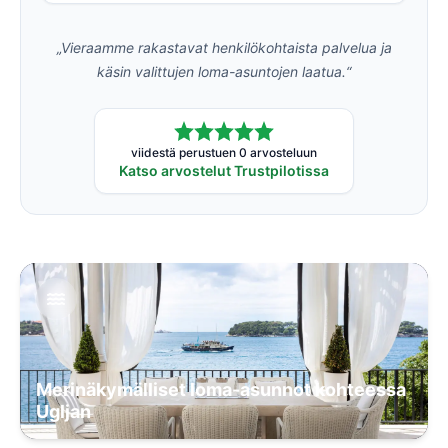
„Vieraamme rakastavat henkilökohtaista palvelua ja
käsin valittujen loma-asuntojen laatua.“
viidestä perustuen 0 arvosteluun
Katso arvostelut Trustpilotissa
Merinäkymälliset loma-asunnot kohteessa
Ugljan