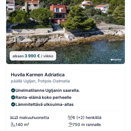
3 990 €
alkaen
/ viikko
2/2
2
Huvila Karmen Adriatica
päällä Ugljan, Pohjois-Dalmatia
Unelmatilanne Ugljanin saarella.
Ranta-elämä koko perheelle
Lämmitettävä ulkouima-allas
3 makuuhuonetta
6 (+2) henkilöä
140 m²
750 m rannalle