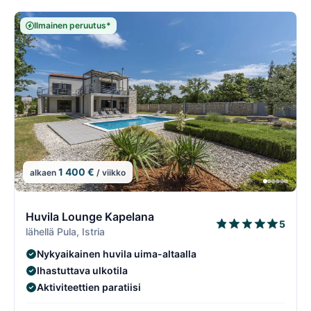
Ilmainen peruutus*
1 400 €
alkaen
/ viikko
5/108
5
Huvila Lounge Kapelana
5
lähellä Pula, Istria
Nykyaikainen huvila uima-altaalla
Ihastuttava ulkotila
Aktiviteettien paratiisi