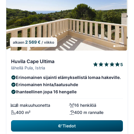
2 569 €
alkaen
/ viikko
13/108
1
Huvila Cape Ultima
5
lähellä Pula, Istria
Erinomainen sijainti elämyksellistä lomaa hakeville.
Erinomainen hinta/laatusuhde
Ihanteellinen jopa 16 hengelle
8 makuuhuonetta
16 henkilöä
400 m²
400 m rannalle
Tiedot