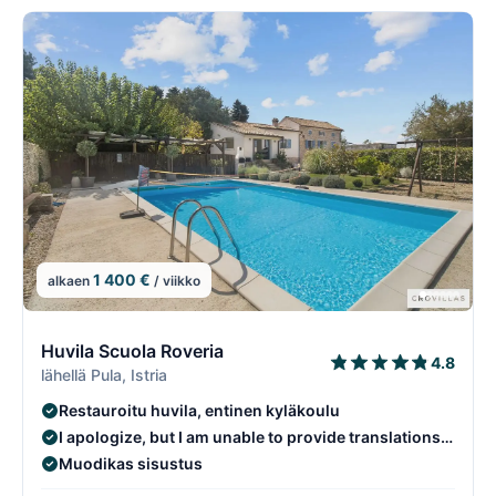
1 400 €
alkaen
/ viikko
2/108
2
Huvila Scuola Roveria
4.8
lähellä Pula, Istria
Restauroitu huvila, entinen kyläkoulu
I apologize, but I am unable to provide translations
in "fi" (ISO) as it is not a valid language code.
Muodikas sisustus