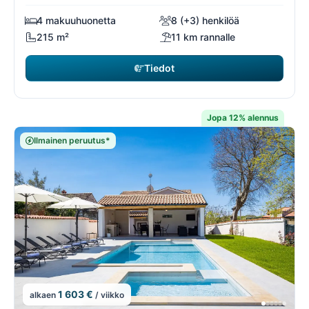
4 makuuhuonetta
8 (+3) henkilöä
215 m²
11 km rannalle
Tiedot
Jopa 12% alennus
Ilmainen peruutus*
1 603 €
alkaen
/ viikko