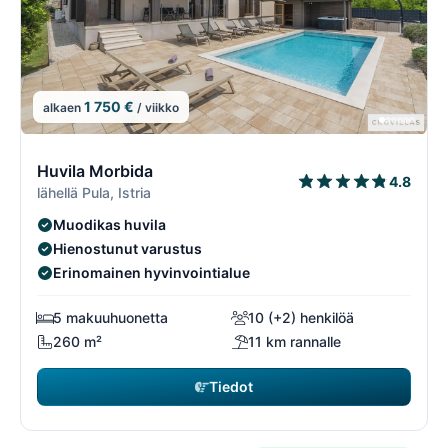
1 750 €
alkaen
/ viikko
7/108
7
Huvila Morbida
4.8
lähellä Pula, Istria
Muodikas huvila
Hienostunut varustus
Erinomainen hyvinvointialue
5 makuuhuonetta
10 (+2) henkilöä
260 m²
11 km rannalle
Tiedot