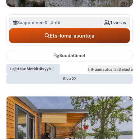
Saapuminen & Lähtö
1 vieras
Etsi loma-asuntoja
Suodattimet
Lajittelu: Merkittävyys
Huomautus lajittelusta
Sivu 2