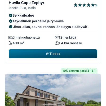
Huvila Cape Zephyr
5
lähellä Pula, Istria
Seikkailualue
Täydellinen perheille ja ryhmille
Uima-allas, sauna, rannan läheisyys sisältyvät
6 makuuhuonetta
12 henkilöä
400 m²
1.4 km rannalle
Tiedot
10% alennus (asti 31.8.)