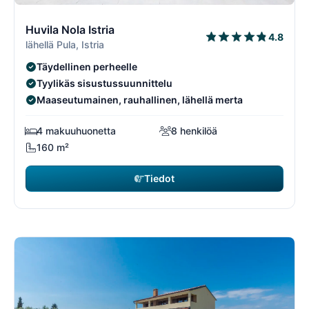
9/108
9
Huvila Nola Istria
4.8
lähellä Pula, Istria
Täydellinen perheelle
Tyylikäs sisustussuunnittelu
Maaseutumainen, rauhallinen, lähellä merta
4 makuuhuonetta
8 henkilöä
160 m²
Tiedot