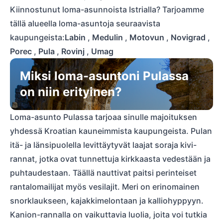
Kiinnostunut loma-asunnoista Istrialla? Tarjoamme
tällä alueella loma-asuntoja seuraavista
kaupungeista:
Labin
,
Medulin
,
Motovun
,
Novigrad
,
Porec
,
Pula
,
Rovinj
,
Umag
Miksi loma-asuntoni Pulassa
on niin erityinen?
Loma-asunto Pulassa tarjoaa sinulle majoituksen
yhdessä Kroatian kauneimmista kaupungeista. Pulan
itä- ja länsipuolella levittäytyvät laajat soraja kivi-
rannat, jotka ovat tunnettuja kirkkaasta vedestään ja
puhtaudestaan. Täällä nauttivat paitsi perinteiset
rantalomailijat myös vesilajit. Meri on erinomainen
snorklaukseen, kajakkimelontaan ja kalliohyppyyn.
Kanion-rannalla on vaikuttavia luolia, joita voi tutkia