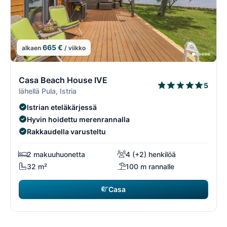
665 €
alkaen
/ viikko
1/108
1
Casa Beach House IVE
5
lähellä Pula, Istria
Istrian eteläkärjessä
Hyvin hoidettu merenrannalla
Rakkaudella varusteltu
2 makuuhuonetta
4 (+2) henkilöä
32 m²
100 m rannalle
Casa