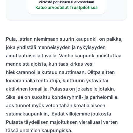
viidestä perustuen 0 arvosteluun
Katso arvostelut Trustpilotissa
Pula, Istrian niemimaan suurin kaupunki, on paikka,
joka yhdistää menneisyyden ja nykyisyyden
ainutlaatuisella tavalla. Vanha kaupunki muistuttaa
menneistä ajoista, kun taas kirkas vesi
hiekkarannoilla kutsuu nauttimaan. Olitpa sitten
lomarannalla rentoutuja, kulttuurin ystävä tai
aktiivinen lomailija, Pulassa on jokaiselle jotakin.
Siksi se on suosittu kohde ryhmä- ja perhelomille.
Jos tunnet myös vetoa tähän kroatialaiseen
satamakaupunkiin, löydät villojemme joukosta
Pulasta täydellisen majoituksen vierailuasi varten
tässä unelmien kaupungissa.