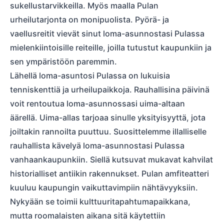
sukellustarvikkeilla. Myös maalla Pulan
urheilutarjonta on monipuolista. Pyörä- ja
vaellusreitit vievät sinut loma-asunnostasi Pulassa
mielenkiintoisille reiteille, joilla tutustut kaupunkiin ja
sen ympäristöön paremmin.
Lähellä loma-asuntosi Pulassa on lukuisia
tenniskenttiä ja urheilupaikkoja. Rauhallisina päivinä
voit rentoutua loma-asunnossasi uima-altaan
äärellä. Uima-allas tarjoaa sinulle yksityisyyttä, jota
joiltakin rannoilta puuttuu. Suosittelemme illalliselle
rauhallista kävelyä loma-asunnostasi Pulassa
vanhaankaupunkiin. Siellä kutsuvat mukavat kahvilat
historialliset antiikin rakennukset. Pulan amfiteatteri
kuuluu kaupungin vaikuttavimpiin nähtävyyksiin.
Nykyään se toimii kulttuuritapahtumapaikkana,
mutta roomalaisten aikana sitä käytettiin