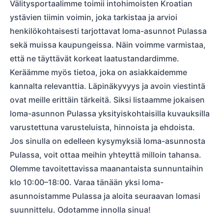
Välitysportaalimme toimii intohimoisten Kroatian
ystävien tiimin voimin, joka tarkistaa ja arvioi
henkilökohtaisesti tarjottavat loma-asunnot Pulassa
sekä muissa kaupungeissa. Näin voimme varmistaa,
että ne täyttävät korkeat laatustandardimme.
Keräämme myös tietoa, joka on asiakkaidemme
kannalta relevanttia. Läpinäkyvyys ja avoin viestintä
ovat meille erittäin tärkeitä. Siksi listaamme jokaisen
loma-asunnon Pulassa yksityiskohtaisilla kuvauksilla
varustettuna varusteluista, hinnoista ja ehdoista.
Jos sinulla on edelleen kysymyksiä loma-asunnosta
Pulassa, voit ottaa meihin yhteyttä milloin tahansa.
Olemme tavoitettavissa maanantaista sunnuntaihin
klo 10:00–18:00. Varaa tänään yksi loma-
asunnoistamme Pulassa ja aloita seuraavan lomasi
suunnittelu. Odotamme innolla sinua!