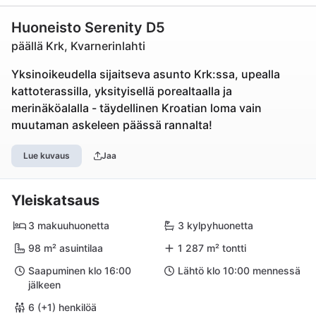
Huoneisto Serenity D5
päällä Krk, Kvarnerinlahti
Yksinoikeudella sijaitseva asunto Krk:ssa, upealla
kattoterassilla, yksityisellä porealtaalla ja
merinäköalalla - täydellinen Kroatian loma vain
muutaman askeleen päässä rannalta!
Lue kuvaus
Jaa
Yleiskatsaus
3 makuuhuonetta
3 kylpyhuonetta
98 m² asuintilaa
1 287 m² tontti
Saapuminen klo 16:00
Lähtö klo 10:00 mennessä
jälkeen
6 (+1) henkilöä