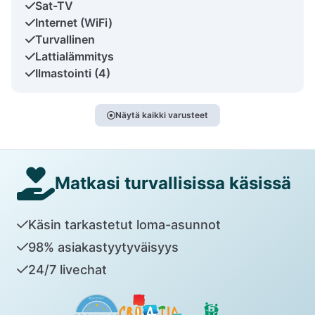
Sat-TV
Internet (WiFi)
Turvallinen
Lattialämmitys
Ilmastointi (4)
Näytä kaikki varusteet
Matkasi turvallisissa käsissä
Käsin tarkastetut loma-asunnot
98% asiakastyytyväisyys
24/7 livechat