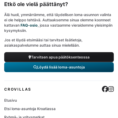
Etkö ole vielä päättänyt?
Älä huoli, ymmärrämme, että täydellisen loma-asunnon valinta
ei ole helppo tehtävä. Auttaaksemme sinua olemme koonneet
kattavan
FAQ-osio
, jossa vastaamme vieraidemme yleisimpiin
kysymyksiin.
Jos et löydä etsimääsi tai tarvitset lisätietoja,
asiakaspalvelumme auttaa sinua mielellään.
Tarvitsen apua päätöksenteossa
Löydä lisää loma-asuntoja
Cro
C
CROVILLAS
Etusivu
Etsi loma-asuntoja Kroatiassa
Ryhmä- ja yritysmatkat