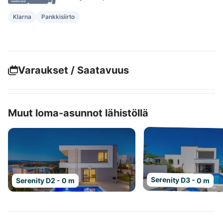
Klarna
Pankkisiirto
Varaukset / Saatavuus
Muut loma-asunnot lähistöllä
Serenity D3 - 0 m
Serenity D2 - 0 m