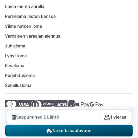
Loma meren äärellä
Perheloma lasten kanssa
Viime hetken loma
Varhaisen varaajan alennus
Juhlaloma
Lyhyt loma
Kesäloma
Purjehdusloma
Sukellusloma
© 2026 Crovillas GmbH
Saapuminen & Lähtö
1 vieras
Tarkista saatavuus