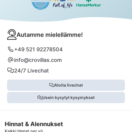
Autamme mielellämme!
+49 521 92278504
info@crovillas.com
24/7 Livechat
Aloita livechat
Usein kysytyt kysymykset
Hinnat & Alennukset
Kaikki hinnat per yö