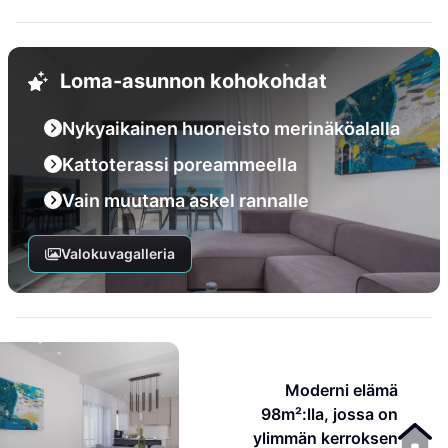
Loma-asunnon kohokohdat
Nykyaikainen huoneisto merinäköalalla
Kattoterassi poreammeella
Vain muutama askel rannalle
Valokuvagalleria
Moderni elämä
98m²:lla, jossa on
ylimmän kerroksen