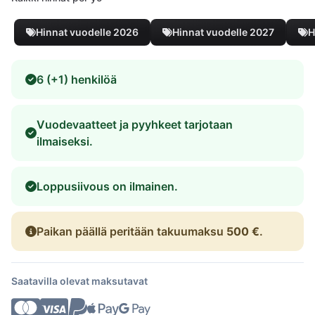
Hinnat vuodelle 2026
Hinnat vuodelle 2027
H
6 (+1) henkilöä
Vuodevaatteet ja pyyhkeet tarjotaan
ilmaiseksi.
Loppusiivous on ilmainen.
Paikan päällä peritään takuumaksu
500 €
.
Saatavilla olevat maksutavat