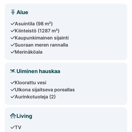
Alue
Asuintila (98 m²)
Kiinteistö (1287 m²)
Kaupunkimainen sijainti
Suoraan meren rannalla
Merinäköala
Uiminen hauskaa
Kloorattu vesi
Ulkona sijaitseva poreallas
Aurinkotuoleja (2)
Living
TV