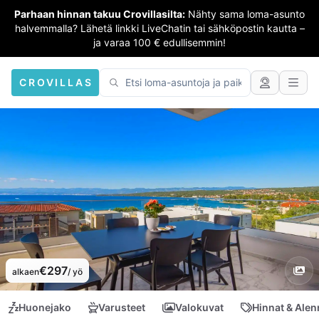
Parhaan hinnan takuu Crovillasilta:
Nähty sama loma-asunto
halvemmalla? Lähetä linkki LiveChatin tai sähköpostin kautta –
ja varaa 100 € edullisemmin!
CROVILLAS
€297
alkaen
/ yö
Huonejako
Varusteet
Valokuvat
Hinnat & Ale