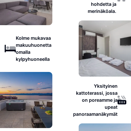
hohdetta ja
merinäköala.
Kolme mukavaa
makuuhuonetta
omalla
kylpyhuoneella
Yksityinen
kattoterassi, jossa
on poreamme ja
upeat
panoraamanäkymät