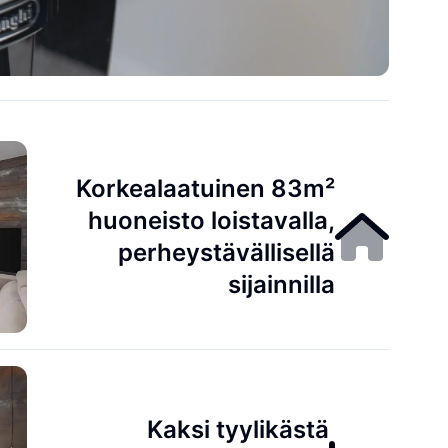
Korkealaatuinen 83m²
huoneisto loistavalla,
perheystävällisellä
sijainnilla
Kaksi tyylikästä