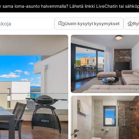
 sama loma-asunto halvemmalla? Lähetä linkki LiveChatin tai sähköpo
Usein kysytyt kysymykset
Ry