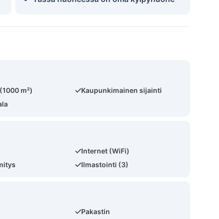
 (1000 m²)
Kaupunkimainen sijainti
ala
Internet (WiFi)
mitys
Ilmastointi (3)
i
Pakastin