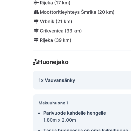
Rijeka (17 km)
Moottoritieyhteys Šmrika (20 km)
Vrbnik (21 km)
Crikvenica (33 km)
Rijeka (39 km)
Huonejako
1x Vauvansänky
Makuuhuone 1
Parivuode kahdelle hengelle
1.80m x 2.00m
Tässä huoneessa on oma kylpyhuone