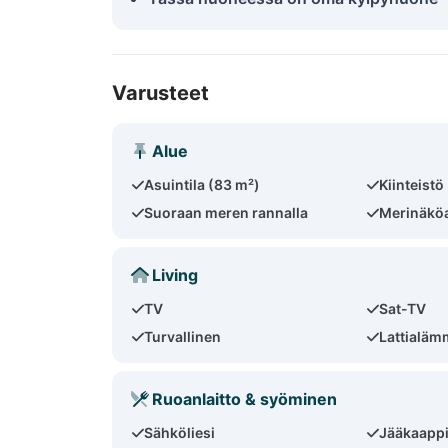
Varusteet
Alue
Asuintila (83 m²)
Kiinteistö
Suoraan meren rannalla
Merinäkö
Living
TV
Sat-TV
Turvallinen
Lattialäm
Ruoanlaitto & syöminen
Sähköliesi
Jääkaapp