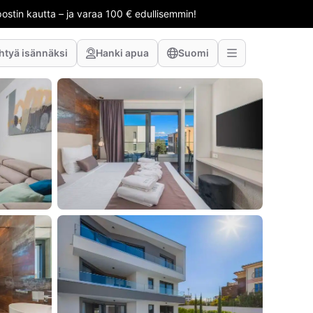
stin kautta – ja varaa 100 € edullisemmin!
htyä isännäksi
Hanki apua
Suomi