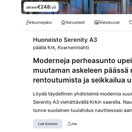
€248
alkaen
/ yö
Huonejako
Varusteet
Valokuvat
Huoneisto Serenity A3
päällä Krk, Kvarnerinlahti
Moderneja perheasunto upeill
muutaman askeleen päässä ra
rentoutumista ja seikkailua u
Löydä täydellinen yhdistelmä modernia suunn
Serenity A3 viehättävällä Krkin saarella. Nau
tunne suolainen tuulahdus nauttiessasi aam
sijaitsee lapsiystävällisellä alueella, vain 
Lue kuvaus
Jaa
ihanteellinen huolettomiin päiviin vedessä! 