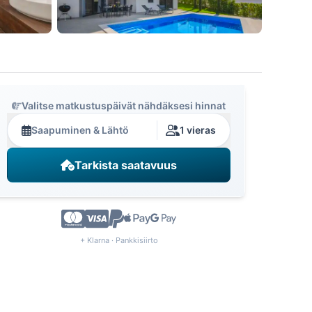
Valitse matkustuspäivät nähdäksesi hinnat
Saapuminen & Lähtö
1 vieras
Tarkista saatavuus
+ Klarna · Pankkisiirto