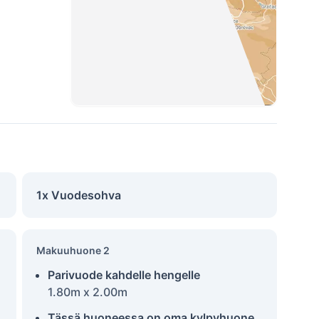
1x Vuodesohva
Makuuhuone 2
Parivuode kahdelle hengelle
1.80m x 2.00m
Tässä huoneessa on oma kylpyhuone