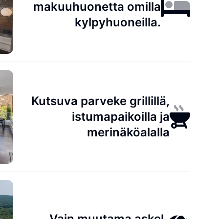
makuuhuonetta omilla
kylpyhuoneilla.
Kutsuva parveke grillillä,
istumapaikoilla ja
merinäköalalla
Vain muutama askel