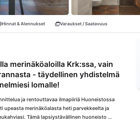
Hinnat & Alennukset
Varaukset / Saatavuus
a merinäköaloilla Krk:ssa, vain
nnasta - täydellinen yhdistelmä
nelmiesi lomalle!
ittelua ja rentouttavaa ilmapiiriä Huoneistossa 
ti upeasta merinäköalasta heti parvekkeelta ja 
ukahviasi. Tämä lapsiystävällinen huoneisto 
muutaman askeleen päässä kauniilta Rova-rannalta - 
Lyhyt kävelymatka vie sinut herkullisten 