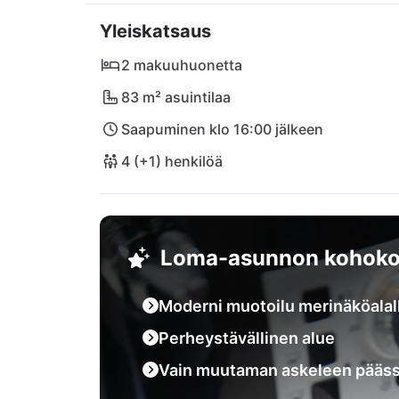
paikallisten ruokien äärelle Pizzeria Mandrac
Yleiskatsaus
viehättävään Malinskan kaupunkiin vilkasmark
viinitarhoille Vrbnikissa. Unohtumaton loma
2 makuuhuonetta
odottaa sinua täällä!
83 m² asuintilaa
Saapuminen klo 16:00 jälkeen
4 (+1) henkilöä
Loma-asunnon kohoko
Moderni muotoilu merinäköalal
Perheystävällinen alue
Vain muutaman askeleen pääss