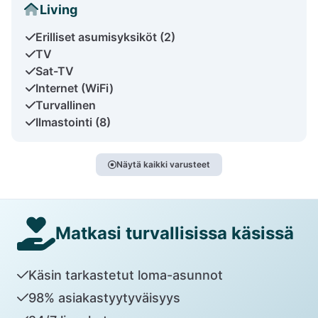
Living
Erilliset asumisyksiköt (2)
TV
Sat-TV
Internet (WiFi)
Turvallinen
Ilmastointi (8)
Näytä kaikki varusteet
Matkasi turvallisissa käsissä
Käsin tarkastetut loma-asunnot
98% asiakastyytyväisyys