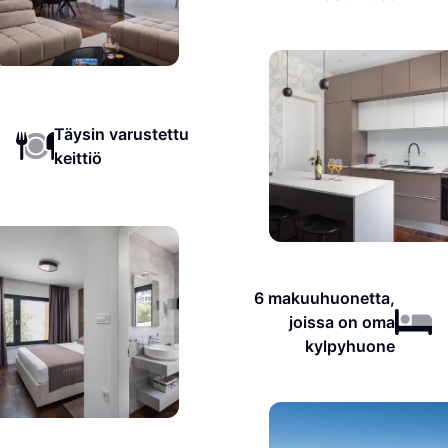
Täysin varustettu
keittiö
6 makuuhuonetta,
joissa on oma
kylpyhuone