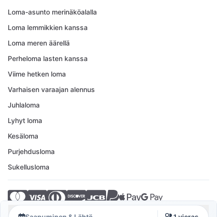
Loma-asunto merinäköalalla
Loma lemmikkien kanssa
Loma meren äärellä
Perheloma lasten kanssa
Viime hetken loma
Varhaisen varaajan alennus
Juhlaloma
Lyhyt loma
Kesäloma
Purjehdusloma
Sukellusloma
© 2026 Crovillas GmbH
Saapuminen & Lähtö
1 vieras