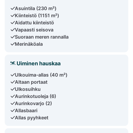
Asuintila (230 m²)
Kiinteistö (1151 m²)
Aidattu kiinteistö
Vapaasti seisova
Suoraan meren rannalla
Merinäköala
Uiminen hauskaa
Ulkouima-allas (40 m²)
Altaan portaat
Ulkosuihku
Aurinkotuoleja (6)
Aurinkovarjo (2)
Allasbaari
Allas pyyhkeet