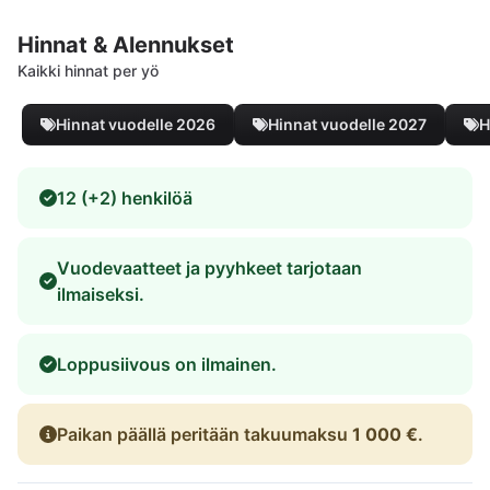
Hinnat & Alennukset
Kaikki hinnat per yö
Hinnat vuodelle 2026
Hinnat vuodelle 2027
H
12 (+2) henkilöä
Vuodevaatteet ja pyyhkeet tarjotaan
ilmaiseksi.
Loppusiivous on ilmainen.
Paikan päällä peritään takuumaksu
1 000 €
.