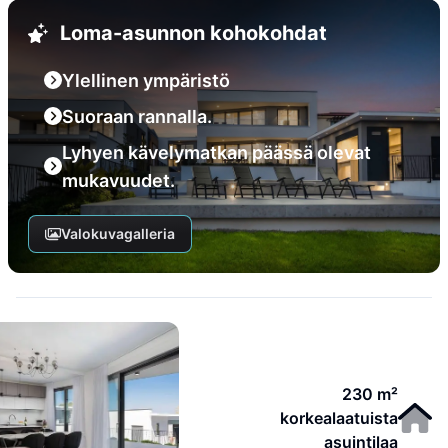
Loma-asunnon kohokohdat
Ylellinen ympäristö
Suoraan rannalla.
Lyhyen kävelymatkan päässä olevat
mukavuudet.
Valokuvagalleria
230 m²
korkealaatuista
asuintilaa