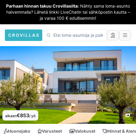
Parhaan hinnan takuu Crovillasilta:
Nähty sama loma-asunto
halvemmalla? Lähetä linkki LiveChatin tai sähköpostin kautta –
ja varaa 100 € edullisemmin!
CROVILLAS
€853
alkaen
/ yö
Huonejako
Varusteet
Valokuvat
Hinnat & Ale