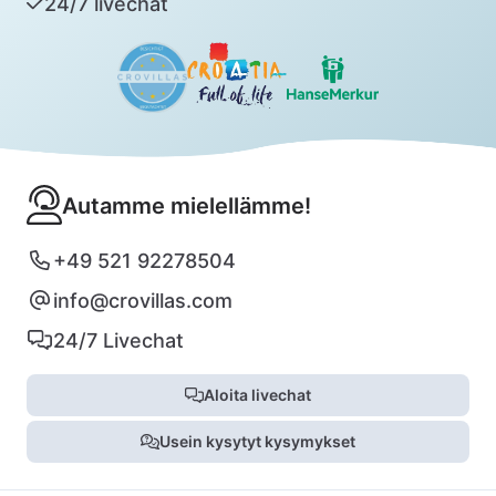
24/7 livechat
Autamme mielellämme!
+49 521 92278504
info@crovillas.com
24/7 Livechat
Aloita livechat
Usein kysytyt kysymykset