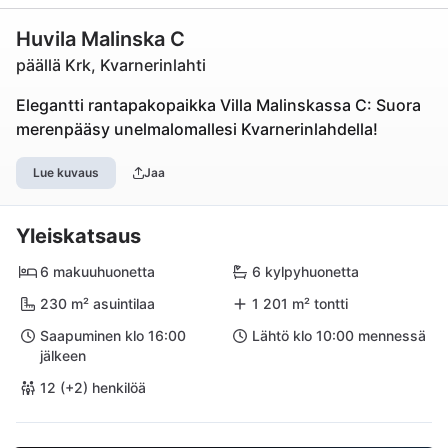
Huvila Malinska C
päällä Krk, Kvarnerinlahti
Elegantti rantapakopaikka Villa Malinskassa C: Suora
merenpääsy unelmalomallesi Kvarnerinlahdella!
Lue kuvaus
Jaa
Yleiskatsaus
6 makuuhuonetta
6 kylpyhuonetta
230 m² asuintilaa
1 201 m² tontti
Saapuminen klo 16:00
Lähtö klo 10:00 mennessä
jälkeen
12 (+2) henkilöä