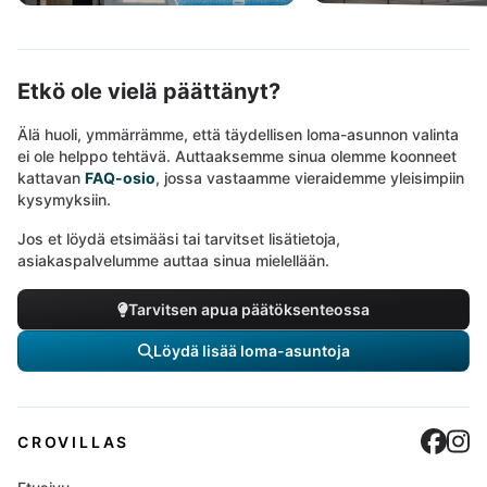
Etkö ole vielä päättänyt?
Älä huoli, ymmärrämme, että täydellisen loma-asunnon valinta
ei ole helppo tehtävä. Auttaaksemme sinua olemme koonneet
kattavan
FAQ-osio
, jossa vastaamme vieraidemme yleisimpiin
kysymyksiin.
Jos et löydä etsimääsi tai tarvitset lisätietoja,
asiakaspalvelumme auttaa sinua mielellään.
Tarvitsen apua päätöksenteossa
Löydä lisää loma-asuntoja
Cro
C
CROVILLAS