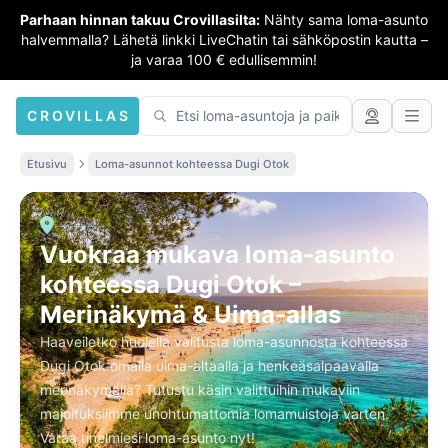
Parhaan hinnan takuu Crovillasilta:
Nähty sama loma-asunto
halvemmalla? Lähetä linkki LiveChatin tai sähköpostin kautta –
ja varaa 100 € edullisemmin!
CROVILLAS
Etusivu
Loma-asunnot kohteessa Dugi Otok
Vuokraa mukava loma-asunto
kohteessa Dugi Otok –
Merinäkymä & Uima-allas
Haaveiletko huolella valitusta loma-asunnosta kohteessa
Dugi Otok omalla uima-altaalla ja henkeäsalpaavalla
merinäkymällä? Tutustu käsin valittuihin mukaviin
majoituksiimme unohtumattomia lomamuistoja varten.
Varaa unelmiesi loma-asunto nyt!