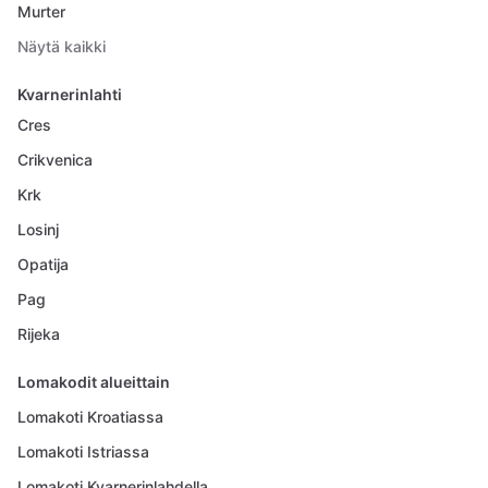
Murter
Näytä kaikki
Kvarnerinlahti
Cres
Crikvenica
Krk
Losinj
Opatija
Pag
Rijeka
Lomakodit alueittain
Lomakoti Kroatiassa
Lomakoti Istriassa
Lomakoti Kvarnerinlahdella