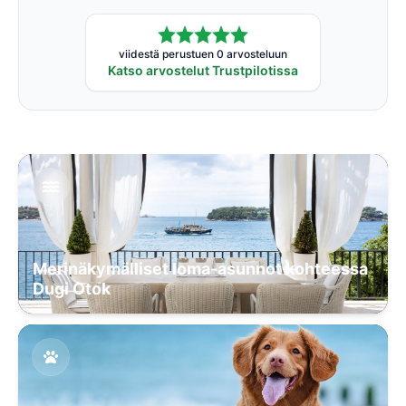
viidestä perustuen 0 arvosteluun
Katso arvostelut Trustpilotissa
Merinäkymälliset loma-asunnot kohteessa
Dugi Otok