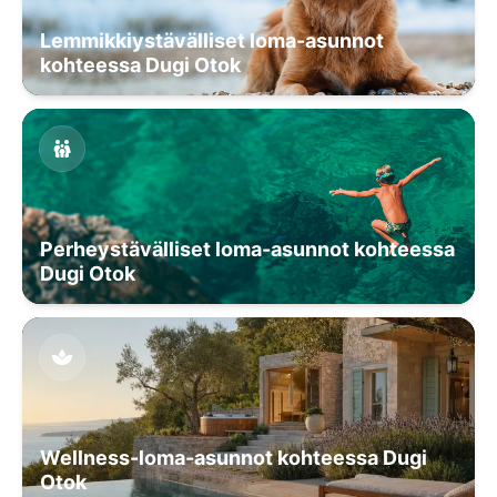
Lemmikkiystävälliset loma-asunnot
kohteessa Dugi Otok
Perheystävälliset loma-asunnot kohteessa
Dugi Otok
Wellness-loma-asunnot kohteessa Dugi
Otok