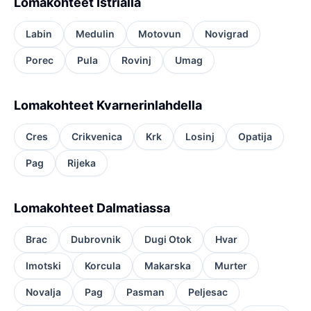
Lomakohteet Istrialla
Labin
Medulin
Motovun
Novigrad
Porec
Pula
Rovinj
Umag
Lomakohteet Kvarnerinlahdella
Cres
Crikvenica
Krk
Losinj
Opatija
Pag
Rijeka
Lomakohteet Dalmatiassa
Brac
Dubrovnik
Dugi Otok
Hvar
Imotski
Korcula
Makarska
Murter
Novalja
Pag
Pasman
Peljesac