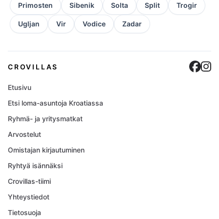
Primosten
Sibenik
Solta
Split
Trogir
Ugljan
Vir
Vodice
Zadar
Cro
C
CROVILLAS
Etusivu
Etsi loma-asuntoja Kroatiassa
Ryhmä- ja yritysmatkat
Arvostelut
Omistajan kirjautuminen
Ryhtyä isännäksi
Crovillas-tiimi
Yhteystiedot
Tietosuoja