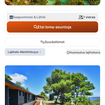
Saapuminen & Lähtö
1 vieras
Etsi loma-asuntoja
Suodattimet
Lajittelu: Merkittävyys
Huomautus lajittelusta