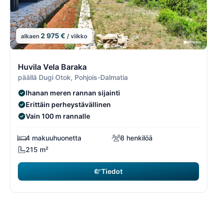
2 975 €
alkaen
/ viikko
1/1
1
Huvila Vela Baraka
päällä Dugi Otok, Pohjois-Dalmatia
Ihanan meren rannan sijainti
Erittäin perheystävällinen
Vain 100 m rannalle
4 makuuhuonetta
8 henkilöä
215 m²
Tiedot