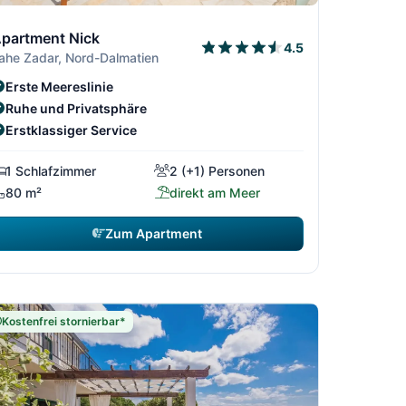
306
11/306
2/306
12/306
06
10/306
partment Nick
4.5
ahe Zadar, Nord-Dalmatien
Erste Meereslinie
Ruhe und Privatsphäre
Erstklassiger Service
1 Schlafzimmer
2 (+1) Personen
80 m²
direkt am Meer
Zum Apartment
Kostenfrei stornierbar*