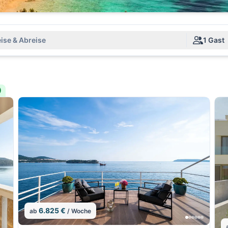
ise & Abreise
1 Gast
)
6.825 €
ab
/ Woche