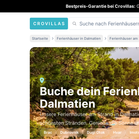
Bestpreis-Garantie bei Crovillas:
G
CROVILLAS
Startseite
Ferienhäuser in Dalmatien
Ferienhäuser am 
Buche dein Ferien
Dalmatien
Unsere Ferienhäuser am Strand in Dalmati
schönsten Stränden. Genieße die Sonne un
Brac
Dubrovnik
Dugi Otok
Hvar
Imot