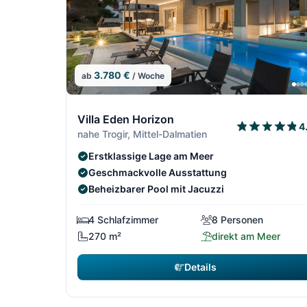
3.780 €
ab
/ Woche
13/306
Villa Eden Horizon
4
nahe Trogir, Mittel-Dalmatien
Erstklassige Lage am Meer
Geschmackvolle Ausstattung
Beheizbarer Pool mit Jacuzzi
4 Schlafzimmer
8 Personen
270 m²
direkt am Meer
Details