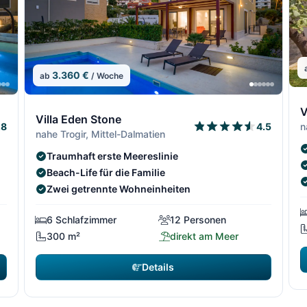
3.360 €
ab
/ Woche
1
13/306
14/306
13/3
14/
V
Villa Eden Stone
n
.8
4.5
nahe Trogir, Mittel-Dalmatien
Traumhaft erste Meereslinie
Beach-Life für die Familie
Zwei getrennte Wohneinheiten
6 Schlafzimmer
12 Personen
300 m²
direkt am Meer
Details