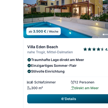
3.500 €
ab
/ Woche
4/306
Villa Eden Beach
4
nahe Trogir, Mittel-Dalmatien
Traumhafte Lage direkt am Meer
Einzigartiges Sommer-Flair
Stilvolle Einrichtung
6 Schlafzimmer
12 Personen
300 m²
direkt am Meer
Details