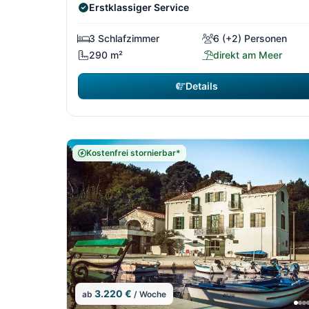
Erstklassiger Service
3 Schlafzimmer
6 (+2) Personen
290 m²
direkt am Meer
Details
Kostenfrei stornierbar*
3.220 €
ab
/ Woche