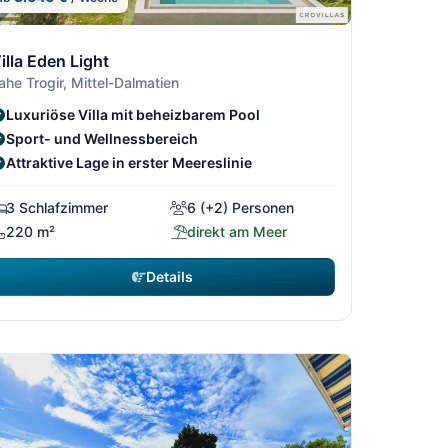
06
2/306
6
/306
1/306
3/306
illa Eden Light
ahe Trogir, Mittel-Dalmatien
Luxuriöse Villa mit beheizbarem Pool
Sport- und Wellnessbereich
Attraktive Lage in erster Meereslinie
3 Schlafzimmer
6 (+2) Personen
220 m²
direkt am Meer
Details