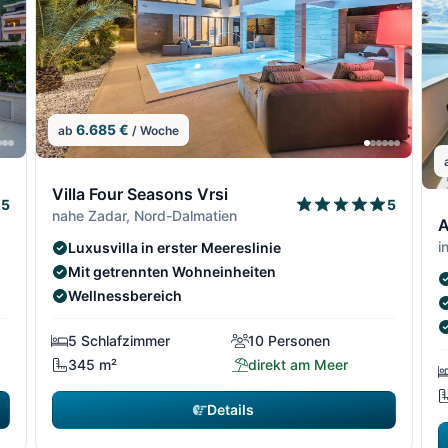
6.685 €
ab
/ Woche
4/306
4/30
5/306
5/3
Villa Four Seasons Vrsi
.5
5
6
nahe Zadar, Nord-Dalmatien
A
i
Luxusvilla in erster Meereslinie
Mit getrennten Wohneinheiten
Wellnessbereich
5 Schlafzimmer
10 Personen
345 m²
direkt am Meer
Details