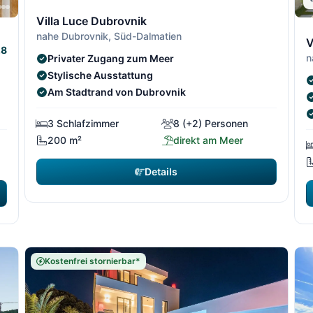
2/306
2/3
Villa Luce Dubrovnik
1/306
1/30
3
nahe Dubrovnik, Süd-Dalmatien
V
.8
n
Privater Zugang zum Meer
Stylische Ausstattung
Am Stadtrand von Dubrovnik
3 Schlafzimmer
8 (+2) Personen
200 m²
direkt am Meer
Details
Kostenfrei stornierbar*