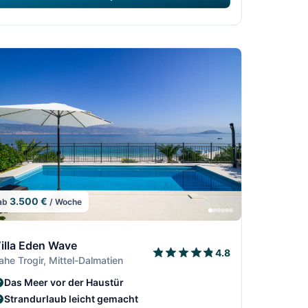
3.500 €
ab
/ Woche
6
06
/306
7/306
8/306
9/306
illa Eden Wave
4.8
ahe Trogir, Mittel-Dalmatien
Das Meer vor der Haustür
Strandurlaub leicht gemacht