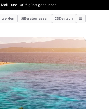
 Mail – und 100 € günstiger buchen!
r werden
Beraten lassen
Deutsch