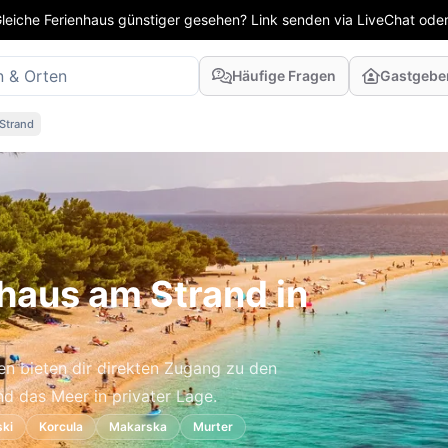
leiche Ferienhaus günstiger gesehen? Link senden via LiveChat oder
Häufige Fragen
Gastgebe
Strand
haus am Strand in
en bieten dir direkten Zugang zu den
d das Meer in privater Lage.
ski
Korcula
Makarska
Murter