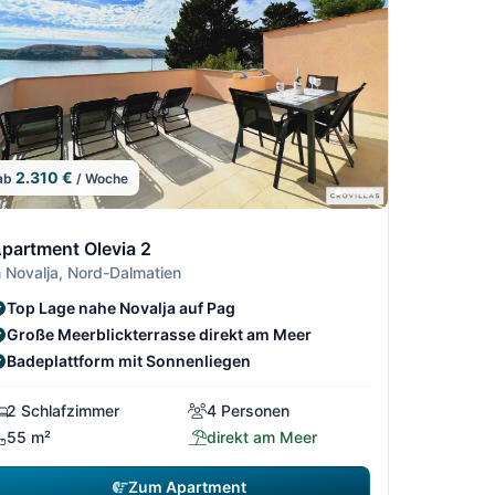
2.310 €
ab
/ Woche
6
4/306
06
5/306
/306
6/306
partment Olevia 2
n Novalja, Nord-Dalmatien
Top Lage nahe Novalja auf Pag
Große Meerblickterrasse direkt am Meer
Badeplattform mit Sonnenliegen
2 Schlafzimmer
4 Personen
55 m²
direkt am Meer
Zum Apartment