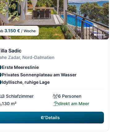
3.150 €
ab
/ Woche
5/306
15/306
06
306
13/306
14/306
illa Sadic
ahe Zadar, Nord-Dalmatien
Erste Meereslinie
Privates Sonnenplateau am Wasser
Idyllische, ruhige Lage
3 Schlafzimmer
6 Personen
130 m²
direkt am Meer
Details