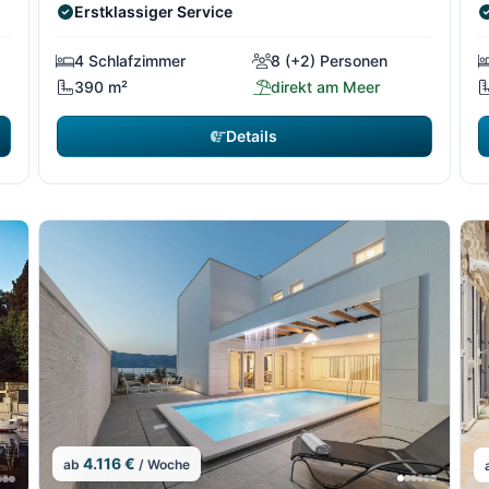
Erstklassiger Service
4 Schlafzimmer
8 (+2) Personen
390 m²
direkt am Meer
Details
4.116 €
ab
/ Woche