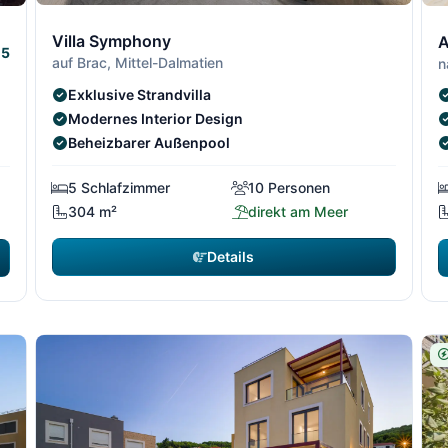
11/306
11/
1
10/306
10/3
Villa Symphony
A
5
auf Brac, Mittel-Dalmatien
n
Exklusive Strandvilla
Modernes Interior Design
Beheizbarer Außenpool
5 Schlafzimmer
10 Personen
304 m²
direkt am Meer
Details