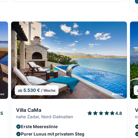
5.530 €
ab
/ Woche
7/306
8/306
7/30
8/3
9
Villa CaMa
V
5
4.8
nahe Zadar, Nord-Dalmatien
n
Erste Meereslinie
Purer Luxus mit privatem Steg