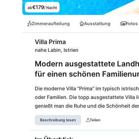
€179
ab
/ Nacht
Zimmeraufteilung
Ausstattung
Fotos
Villa Prima
nahe Labin, Istrien
Modern ausgestattete Landhau
für einen schönen Familienu
Die moderne Villa "Prima" im typisch istrisch
oder Familien. Die topp ausgestattete Villa li
genießt man die Ruhe und die Schönheit der e
ist man von den schönen Orten Barban, Svet
Beschreibung lesen
Teilen
entfernt und erreicht diese mit dem Leihwage
km entfernt. Einen Strandtag an den schönen