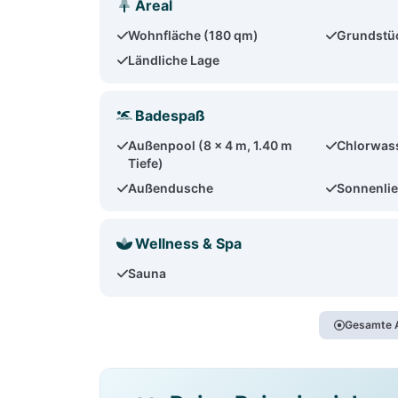
Areal
Wohnfläche (180 qm)
Grundstü
Ländliche Lage
Badespaß
Außenpool (8 x 4 m, 1.40 m
Chlorwas
Tiefe)
Außendusche
Sonnenlie
Wellness & Spa
Sauna
Gesamte A