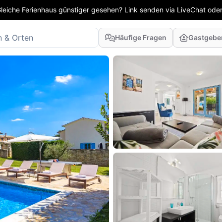
leiche Ferienhaus günstiger gesehen? Link senden via LiveChat oder
Häufige Fragen
Gastgebe