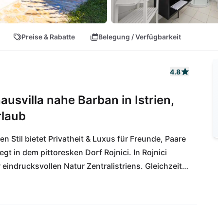
Preise & Rabatte
Belegung / Verfügbarkeit
4.8
svilla nahe Barban in Istrien,
rlaub
en Stil bietet Privatheit & Luxus für Freunde, Paare 
egt in dem pittoresken Dorf Rojnici. In Rojnici 
indrucksvollen Natur Zentralistriens. Gleichzeitig 
vinčenat oder Žminj nur wenige Kilometer 
n sehr schnell. Der Flughafen von Pula liegt 30 
 Stränden der istrischen Halbinsel sollten Sie 