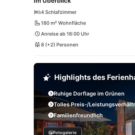
Im Überblick
nicht versäumen.
4 Schlafzimmer
180 m² Wohnfläche
Anreise ab 16:00 Uhr
8 (+2) Personen
Highlights des Ferien
Ruhige Dorflage im Grünen
Tolles Preis-/Leistungsverhält
Familienfreundlich
Fotogalerie