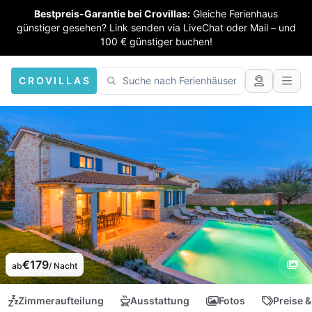
Bestpreis-Garantie bei Crovillas:
Gleiche Ferienhaus
günstiger gesehen? Link senden via LiveChat oder Mail – und
100 € günstiger buchen!
CROVILLAS
€179
ab
/ Nacht
Zimmeraufteilung
Ausstattung
Fotos
Preise &