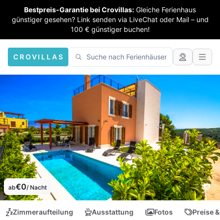
Bestpreis-Garantie bei Crovillas:
Gleiche Ferienhaus
günstiger gesehen? Link senden via LiveChat oder Mail – und
100 € günstiger buchen!
CROVILLAS
€0
ab
/ Nacht
Zimmeraufteilung
Ausstattung
Fotos
Preise &