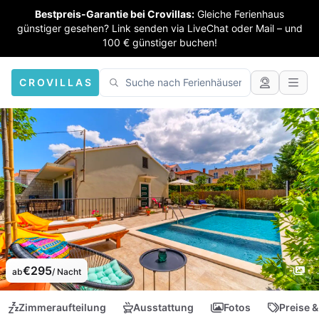
Bestpreis-Garantie bei Crovillas:
Gleiche Ferienhaus
günstiger gesehen? Link senden via LiveChat oder Mail – und
100 € günstiger buchen!
CROVILLAS
€295
ab
/ Nacht
Zimmeraufteilung
Ausstattung
Fotos
Preise &