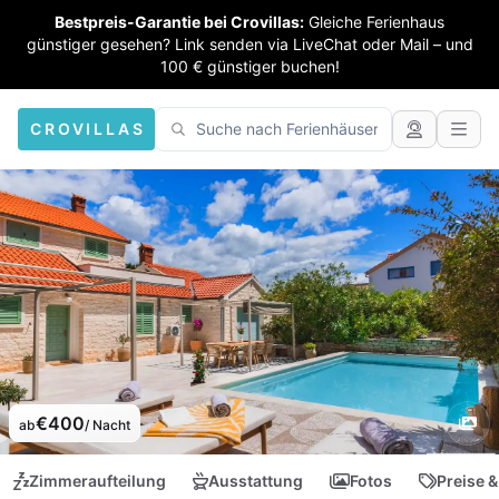
Bestpreis-Garantie bei Crovillas:
Gleiche Ferienhaus
günstiger gesehen? Link senden via LiveChat oder Mail – und
100 € günstiger buchen!
CROVILLAS
€400
ab
/ Nacht
Zimmeraufteilung
Ausstattung
Fotos
Preise &