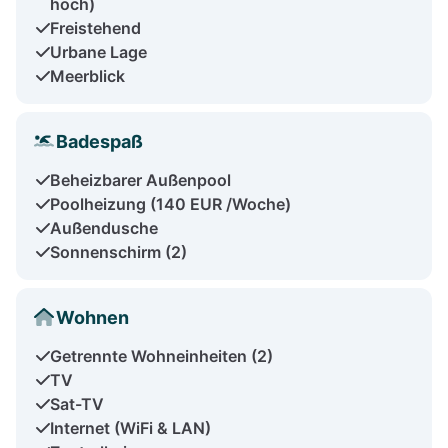
hoch)
Freistehend
Urbane Lage
Meerblick
Badespaß
Beheizbarer Außenpool
Poolheizung (140 EUR /Woche)
Außendusche
Sonnenschirm (2)
Wohnen
Getrennte Wohneinheiten (2)
TV
Sat-TV
Internet (WiFi & LAN)