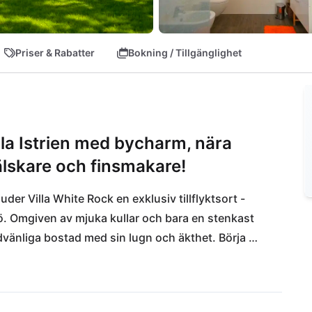
Priser & Rabatter
Bokning / Tillgänglighet
rala Istrien med bycharm, nära
dälskare och finsmakare!
der Villa White Rock en exklusiv tillflyktsort - 
ljö. Omgiven av mjuka kullar och bara en stenkast 
dvänliga bostad med sin lugn och äkthet. Börja 
ga för att köpa färska livsmedel eller unna dig en 
rheten till motorvägen gör det enkelt att göra 
det historiska Pula. Upptäck Istriens mångfald från 