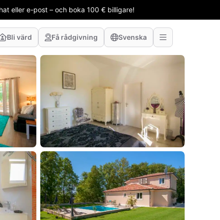
t eller e-post – och boka 100 € billigare!
Bli värd
Få rådgivning
Svenska