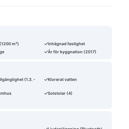
 (1200 m²)
Inhägnad fastighet
äge
År för byggnation (2017)
llgänglighet (1.3. -
Klorerat vatten
omhus
Solstolar (4)
Ljudanläggning (Bluetooth)