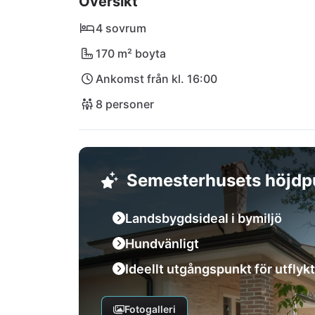
Översikt
detta charmiga hem!
4 sovrum
170 m² boyta
Ankomst från kl. 16:00
8 personer
Semesterhusets höjdp
Landsbygdsideal i bymiljö
Hundvänligt
Ideellt utgångspunkt för utflykt
Fotogalleri