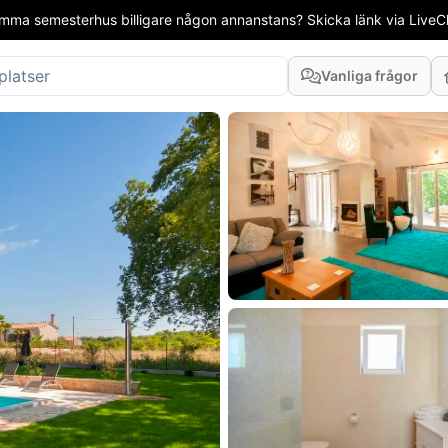
mma semesterhus billigare någon annanstans? Skicka länk via LiveCha
Vanliga frågor