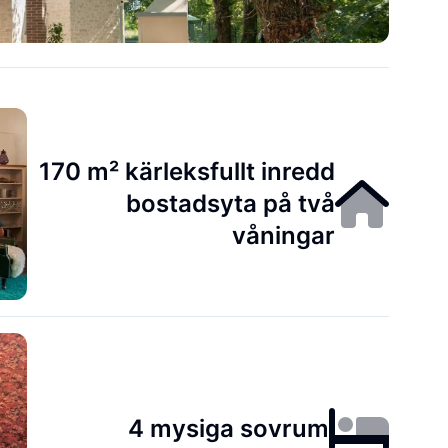
170 m² kärleksfullt inredd
bostadsyta på två
våningar
4 mysiga sovrum