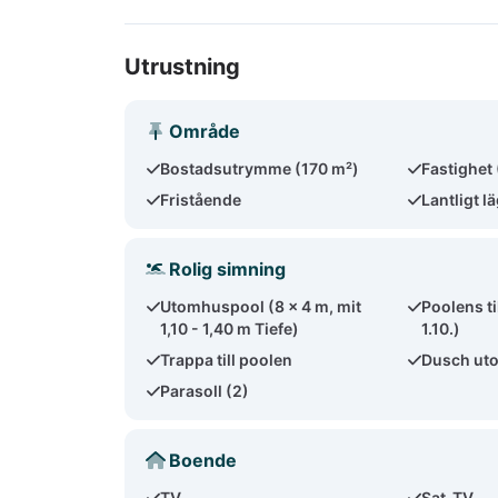
Utrustning
Område
Bostadsutrymme (170 m²)
Fastighet
Fristående
Lantligt l
Rolig simning
Utomhuspool (8 x 4 m, mit
Poolens ti
1,10 - 1,40 m Tiefe)
1.10.)
Trappa till poolen
Dusch ut
Parasoll (2)
Boende
TV
Sat-TV