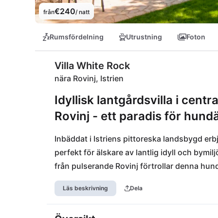
€240
från
/ natt
Rumsfördelning
Utrustning
Foton
Villa White Rock
nära Rovinj, Istrien
Idyllisk lantgårdsvilla i cent
Rovinj - ett paradis för hun
Inbäddat i Istriens pittoreska landsbygd erbju
perfekt för älskare av lantlig idyll och bymi
från pulserande Rovinj förtrollar denna hun
dagen med en avkopplande promenad till Krin
Läs beskrivning
Dela
kulinarisk upplevelse på Konoba Danijeli. Nä
utflykter till Porečs gnistrande strand eller 