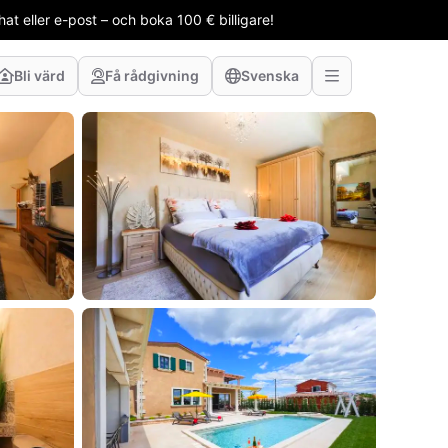
t eller e-post – och boka 100 € billigare!
Bli värd
Få rådgivning
Svenska