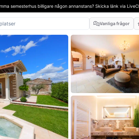
mma semesterhus billigare någon annanstans? Skicka länk via LiveCha
Vanliga frågor