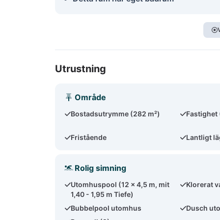
Utrustning
Område
Bostadsutrymme (282 m²)
Fastighet
Fristående
Lantligt l
Rolig simning
Utomhuspool (12 x 4,5 m, mit
Klorerat v
1,40 - 1,95 m Tiefe)
Bubbelpool utomhus
Dusch ut