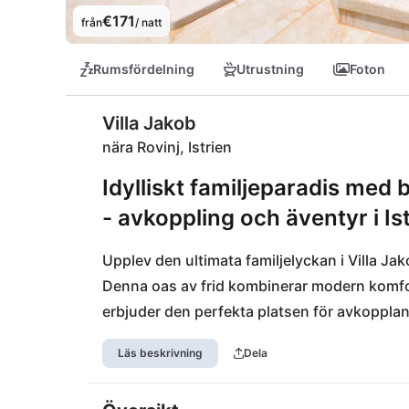
€171
från
/ natt
Rumsfördelning
Utrustning
Foton
Villa Jakob
nära Rovinj, Istrien
Idylliskt familjeparadis med
- avkoppling och äventyr i Ist
Upplev den ultimata familjelyckan i Villa Jako
Denna oas av frid kombinerar modern komfort
erbjuder den perfekta platsen för avkoppla
och bubbelpool utomhus. Bara en promenad bo
Läs beskrivning
Dela
medan den historiska skönheten i städer som
Närheten till stranden utlovar badglädje un