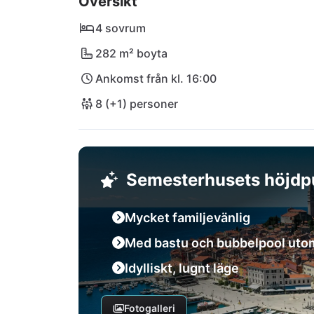
Översikt
och gamla!
4 sovrum
282 m² boyta
Ankomst från kl. 16:00
8 (+1) personer
Semesterhusets höjdp
Mycket familjevänlig
Med bastu och bubbelpool ut
Idylliskt, lugnt läge
Fotogalleri