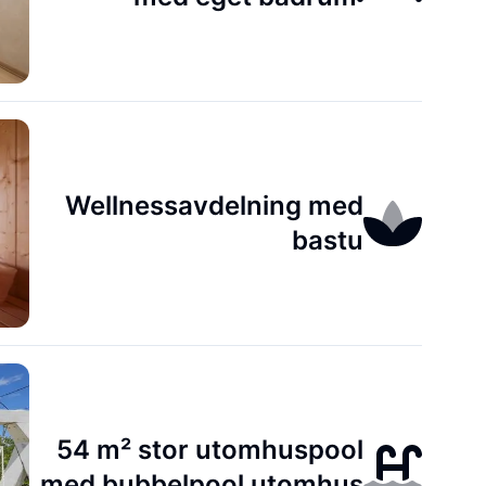
Wellnessavdelning med
bastu
54 m² stor utomhuspool
med bubbelpool utomhus