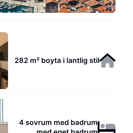
282 m² boyta i lantlig stil
4 sovrum med badrum
med eget badrum