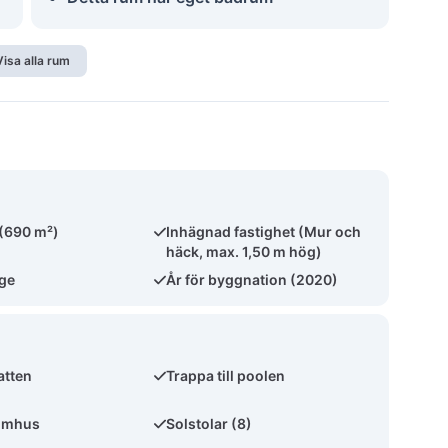
Visa alla rum
 (690 m²)
Inhägnad fastighet (Mur och
häck, max. 1,50 m hög)
äge
År för byggnation (2020)
atten
Trappa till poolen
omhus
Solstolar (8)