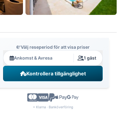
Välj reseperiod för att visa priser
Ankomst & Avresa
1 gäst
Kontrollera tillgänglighet
+ Klarna · Banköverföring