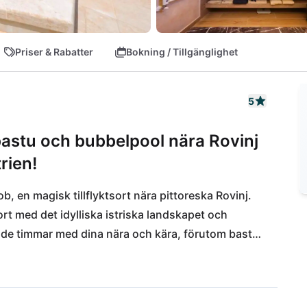
Priser & Rabatter
Bokning / Tillgänglighet
5
 bastu och bubbelpool nära Rovinj
rien!
b, en magisk tillflyktsort nära pittoreska Rovinj. 
 med det idylliska istriska landskapet och 
nde timmar med dina nära och kära, förutom bastu 
rt frestar Konoba Danijeli med istriska rätter, 
 Poreč och Rovinj väntar på att utforskas. 
der den kroatiska solen - en drömsemester för unga 