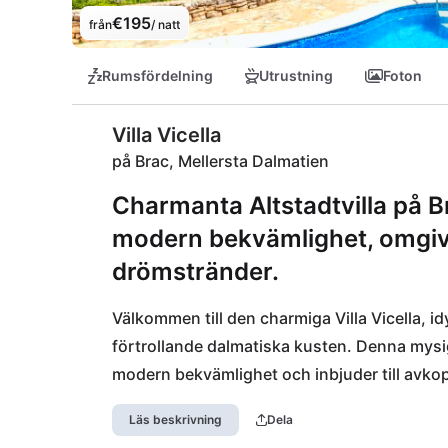
€195
från
/ natt
Rumsfördelning
Utrustning
Foton
Villa Vicella
på Brac, Mellersta Dalmatien
Charmanta Altstadtvilla på 
modern bekvämlighet, omgive
drömstränder.
Välkommen till den charmiga Villa Vicella, idy
förtrollande dalmatiska kusten. Denna mysi
modern bekvämlighet och inbjuder till avkoppl
det kroatiska livet på ön.

Läs beskrivning
Dela