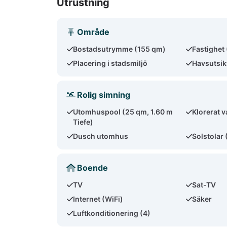
Utrustning
Område
Bostadsutrymme (155 qm)
Fastighet
Placering i stadsmiljö
Havsutsik
Rolig simning
Utomhuspool (25 qm, 1.60 m
Klorerat v
Tiefe)
Dusch utomhus
Solstolar 
Boende
TV
Sat-TV
Internet (WiFi)
Säker
Luftkonditionering (4)