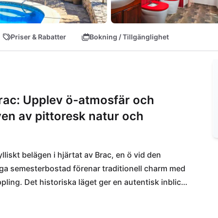
Priser & Rabatter
Bokning / Tillgänglighet
Brac: Upplev ö-atmosfär och
n av pittoresk natur och
lliskt belägen i hjärtat av Brac, en ö vid den 
ga semesterbostad förenar traditionell charm med 
ing. Det historiska läget ger en autentisk inblick i 