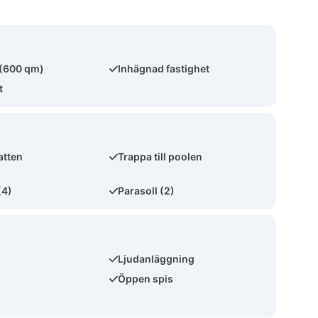
 (600 qm)
Inhägnad fastighet
t
atten
Trappa till poolen
(4)
Parasoll (2)
Ljudanläggning
Öppen spis