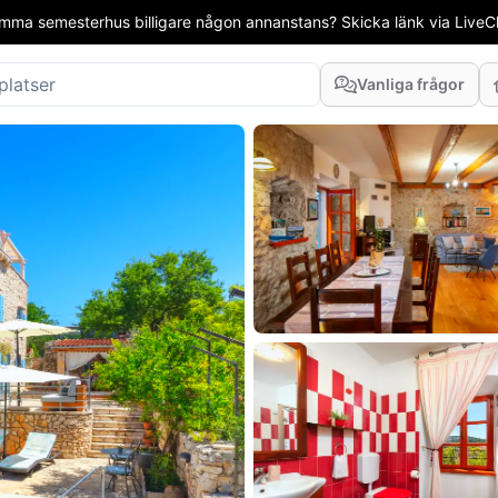
mma semesterhus billigare någon annanstans? Skicka länk via LiveCha
Vanliga frågor