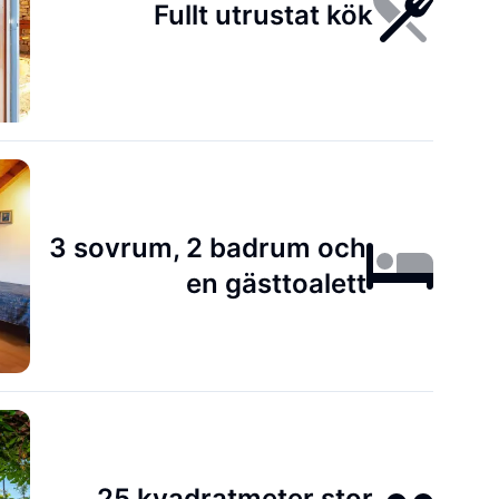
Fullt utrustat kök
3 sovrum, 2 badrum och
en gästtoalett
25 kvadratmeter stor