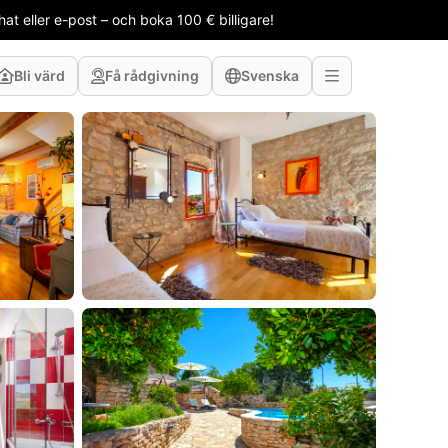
t eller e-post – och boka 100 € billigare!
Bli värd
Få rådgivning
Svenska