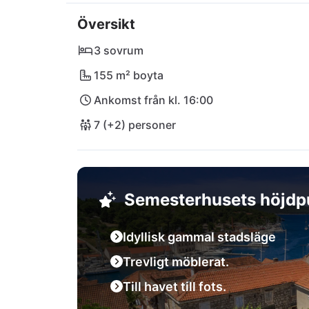
Endast några steg bort väntar restauranger o
Översikt
samt en fantastisk strand för solbad eller sv
pittoreska omgivningen, besök den livliga f
3 sovrum
Split och Bol - allt är bekvämt tillgängligt! O
155 m² boyta
mysiga tillflyktet i er Villa Vicella. Er oförg
Ankomst från kl. 16:00
7 (+2) personer
Semesterhusets höjdp
Idyllisk gammal stadsläge
Trevligt möblerat.
Till havet till fots.