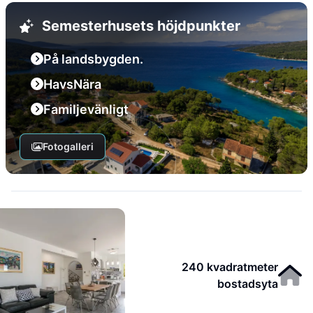
Semesterhusets höjdpunkter
På landsbygden.
HavsNära
Familjevänligt
Fotogalleri
240 kvadratmeter
bostadsyta