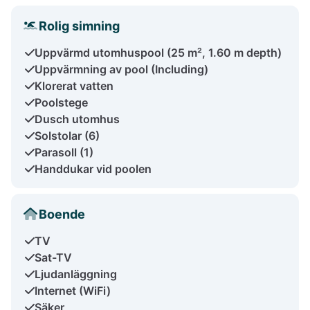
Rolig simning
Uppvärmd utomhuspool (25 m², 1.60 m depth)
Uppvärmning av pool (Including)
Klorerat vatten
Poolstege
Dusch utomhus
Solstolar (6)
Parasoll (1)
Handdukar vid poolen
Boende
TV
Sat-TV
Ljudanläggning
Internet (WiFi)
Säker