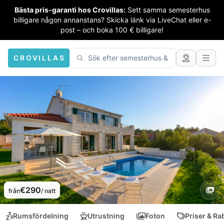
Bästa pris-garanti hos Crovillas:
Sett samma semesterhus
billigare någon annanstans? Skicka länk via LiveChat eller e-
post – och boka 100 € billigare!
CROVILLAS
€290
från
/ natt
Rumsfördelning
Utrustning
Foton
Priser & Ra