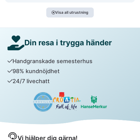
Visa all utrustning
Din resa i trygga händer
Handgranskade semesterhus
98% kundnöjdhet
24/7 livechatt
Vi hjälper dig gärna!