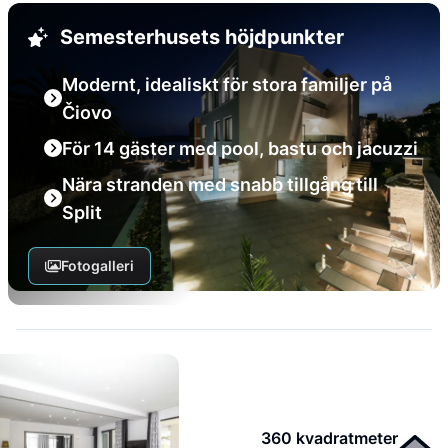
Semesterhusets höjdpunkter
Modernt, idealiskt för stora familjer på
Čiovo
För 14 gäster med pool, bastu och jacuzzi
Nära stranden med snabb tillgång till
Split
Fotogalleri
360 kvadratmeter