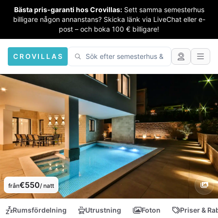
Bästa pris-garanti hos Crovillas:
Sett samma semesterhus
billigare någon annanstans? Skicka länk via LiveChat eller e-
post – och boka 100 € billigare!
CROVILLAS
€550
från
/ natt
Rumsfördelning
Utrustning
Foton
Priser & Ra