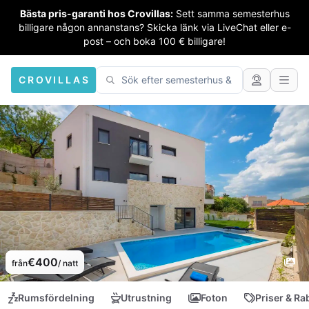
Bästa pris-garanti hos Crovillas:
Sett samma semesterhus
billigare någon annanstans? Skicka länk via LiveChat eller e-
post – och boka 100 € billigare!
CROVILLAS
€400
från
/ natt
Rumsfördelning
Utrustning
Foton
Priser & Ra