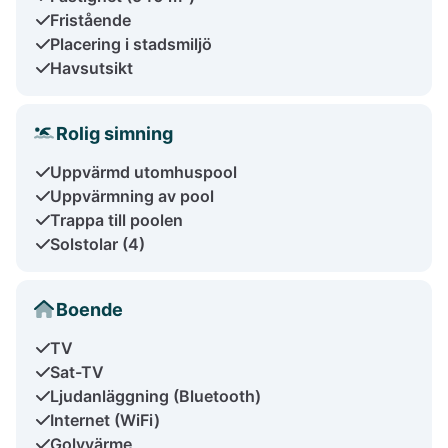
Fristående
Placering i stadsmiljö
Havsutsikt
Rolig simning
Uppvärmd utomhuspool
Uppvärmning av pool
Trappa till poolen
Solstolar (4)
Boende
TV
Sat-TV
Ljudanläggning (Bluetooth)
Internet (WiFi)
Golvvärme