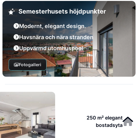
Semesterhusets höjdpunkter
Modernt, elegant design.
Havsnära och nära stranden
Uppvärmd utomhuspool
Fotogalleri
250 m² elegant
bostadsyta