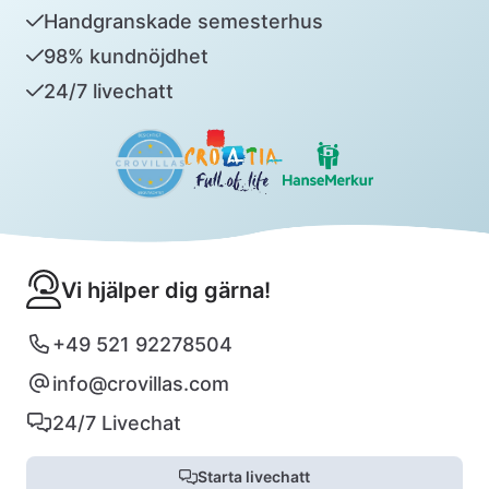
Handgranskade semesterhus
98% kundnöjdhet
24/7 livechatt
Vi hjälper dig gärna!
+49 521 92278504
info@crovillas.com
24/7 Livechat
Starta livechatt