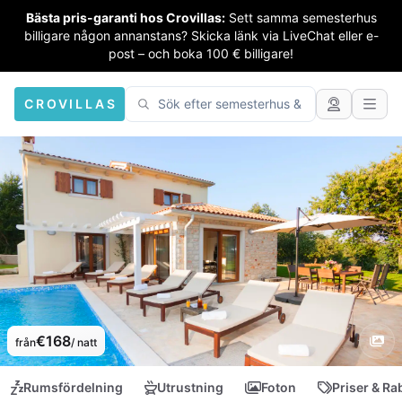
Bästa pris-garanti hos Crovillas:
Sett samma semesterhus
billigare någon annanstans? Skicka länk via LiveChat eller e-
post – och boka 100 € billigare!
CROVILLAS
€168
från
/ natt
Rumsfördelning
Utrustning
Foton
Priser & Ra