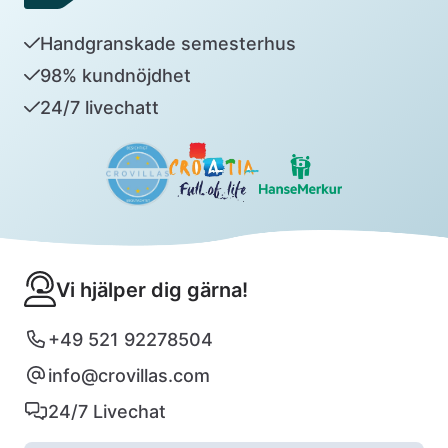
Handgranskade semesterhus
98% kundnöjdhet
24/7 livechatt
Vi hjälper dig gärna!
+49 521 92278504
info@crovillas.com
24/7 Livechat