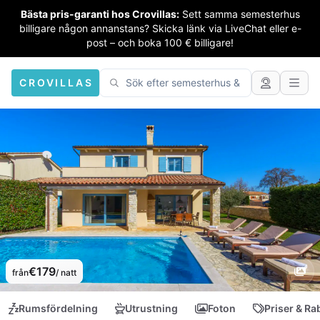
Bästa pris-garanti hos Crovillas:
Sett samma semesterhus
billigare någon annanstans? Skicka länk via LiveChat eller e-
post – och boka 100 € billigare!
CROVILLAS
€179
från
/ natt
Rumsfördelning
Utrustning
Foton
Priser & Ra