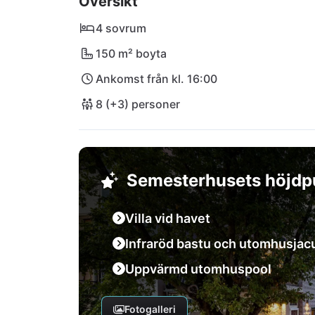
Översikt
läckerheter på den närliggande restaurangen 
staden Krk - här upplever du ren kroatisk livs
4 sovrum
tillflyktsort för oförglömliga ögonblick vid 
150 m² boyta
Ankomst från kl. 16:00
8 (+3) personer
Semesterhusets höjdp
Villa vid havet
Infraröd bastu och utomhusjac
Uppvärmd utomhuspool
Fotogalleri