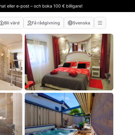
t eller e-post – och boka 100 € billigare!
Bli värd
Få rådgivning
Svenska