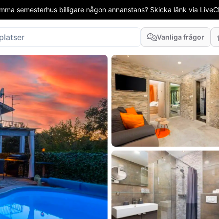
mma semesterhus billigare någon annanstans? Skicka länk via LiveCha
Vanliga frågor