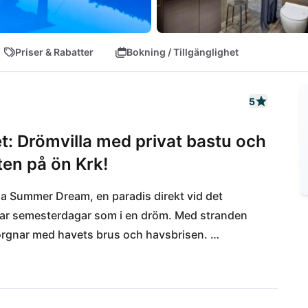
Priser & Rabatter
Bokning / Tillgänglighet
5
et: Drömvilla med privat bastu och
en på ön Krk!
la Summer Dream, en paradis direkt vid det 
lovar semesterdagar som i en dröm. Med stranden 
morgnar med havets brus och havsbrisen. 
un eller under stjärnorna i den mysigt varma 
len erbjuder uppfriskning året runt och bjuder 
det azurblåa havet. Oavsett om du njuter av lokala 