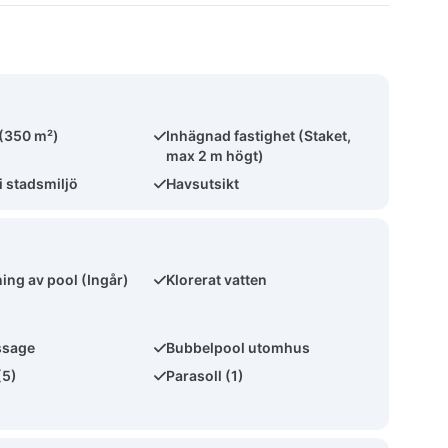
 (350 m²)
Inhägnad fastighet (Staket,
max 2 m högt)
i stadsmiljö
Havsutsikt
ng av pool (Ingår)
Klorerat vatten
ssage
Bubbelpool utomhus
(5)
Parasoll (1)