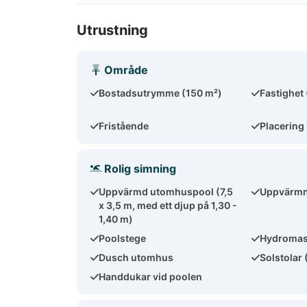
Utrustning
Område
Bostadsutrymme (150 m²)
Fastighet
Fristående
Placering 
Rolig simning
Uppvärmd utomhuspool (7,5
Uppvärmni
x 3,5 m, med ett djup på 1,30 -
1,40 m)
Poolstege
Hydroma
Dusch utomhus
Solstolar 
Handdukar vid poolen