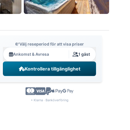
Välj reseperiod för att visa priser
Ankomst & Avresa
1 gäst
Kontrollera tillgänglighet
+ Klarna · Banköverföring