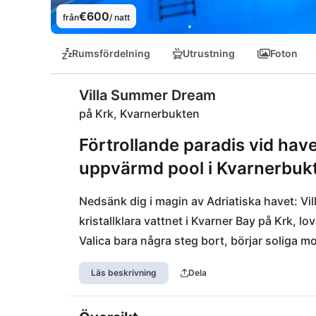
€600
från
/ natt
Rumsfördelning
Utrustning
Foton
Villa Summer Dream
på Krk, Kvarnerbukten
Förtrollande paradis vid hav
uppvärmd pool i Kvarnerbukt
Nedsänk dig i magin av Adriatiska havet: Vil
kristallklara vattnet i Kvarner Bay på Krk, 
Valica bara några steg bort, börjar soliga 
Avkoppling finns i det privata infraröda bast
Läs beskrivning
Dela
utomhusjacuzzin. Den uppvärmda utomhuspoo
in till att stanna och njuta av utsikten över 