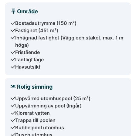
Område
Bostadsutrymme (150 m²)
Fastighet (451 m²)
Inhägnad fastighet (Vägg och staket, max. 1 m
höga)
Fristående
Lantligt läge
Havsutsikt
Rolig simning
Uppvärmd utomhuspool (25 m²)
Uppvärmning av pool (Ingår)
Klorerat vatten
Trappa till poolen
Bubbelpool utomhus
Dusch utomhus