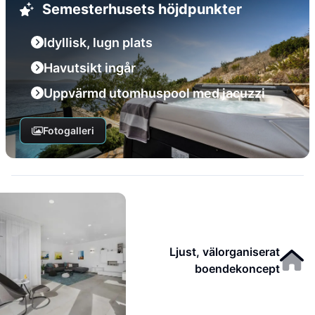
Semesterhusets höjdpunkter
Idyllisk, lugn plats
Havutsikt ingår
Uppvärmd utomhuspool med jacuzzi
Fotogalleri
Ljust, välorganiserat
boendekoncept