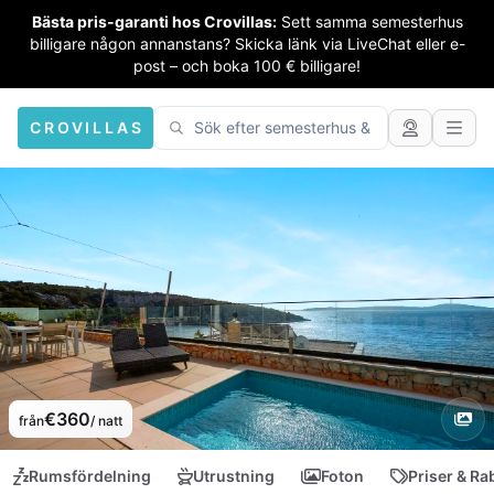
Bästa pris-garanti hos Crovillas:
Sett samma semesterhus
billigare någon annanstans? Skicka länk via LiveChat eller e-
post – och boka 100 € billigare!
CROVILLAS
€360
från
/ natt
Rumsfördelning
Utrustning
Foton
Priser & Ra