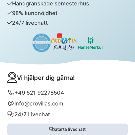
Handgranskade semesterhus
98% kundnöjdhet
24/7 livechatt
Vi hjälper dig gärna!
+49 521 92278504
info@crovillas.com
24/7 Livechat
Starta livechatt