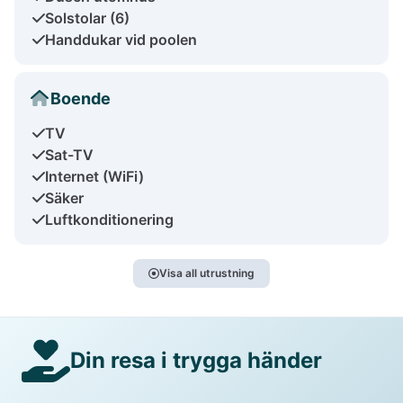
Solstolar (6)
Handdukar vid poolen
Boende
TV
Sat-TV
Internet (WiFi)
Säker
Luftkonditionering
Visa all utrustning
Din resa i trygga händer