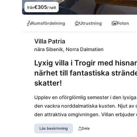
€305
från
/ natt
Rumsfördelning
Utrustning
Foton
Villa Patria
nära Sibenik, Norra Dalmatien
Lyxig villa i Trogir med hisn
närhet till fantastiska strä
skatter!
Upplev en oförglömlig semester i den lyxiga v
den vackra norddalmatiska kusten. Njut av d
den attraktiva omgivningen. Villan erbjuder o
Läs beskrivning
Dela
I närheten hittar du fantastiska stränder för