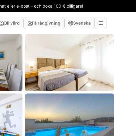
t eller e-post – och boka 100 € billigare!
Bli värd
Få rådgivning
Svenska