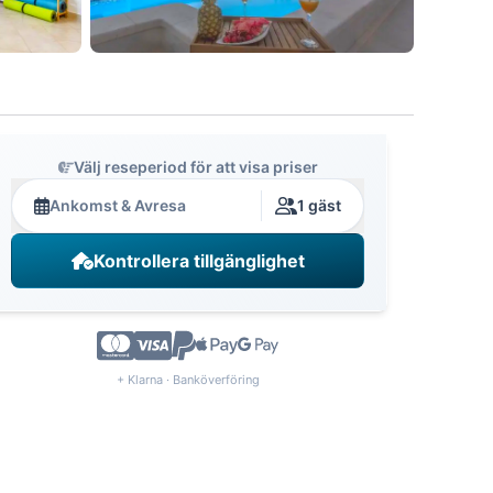
Välj reseperiod för att visa priser
Ankomst & Avresa
1 gäst
Kontrollera tillgänglighet
+ Klarna · Banköverföring