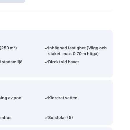
 (250 m²)
Inhägnad fastighet (Vägg och
staket, max. 0,70 m höga)
i stadsmiljö
Direkt vid havet
ing av pool
Klorerat vatten
omhus
Solstolar (5)