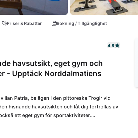
Priser & Rabatter
Bokning / Tillgänglighet
4.8
ande havsutsikt, eget gym och
nder - Upptäck Norddalmatiens
illan Patria, belägen i den pittoreska Trogir vid 
en hisnande havsutsikten och låt dig förtrollas av 
ckså ett eget gym för sportaktiviteter.

 avkoppling och uppfriskning, samt möjligheter till 