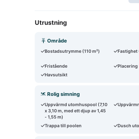
Utrustning
Område
Bostadsutrymme (110 m²)
Fastighet
Fristående
Placering 
Havsutsikt
Rolig simning
Uppvärmd utomhuspool (7,10
Uppvärmn
x 3,10 m, med ett djup av 1,45
- 1,55 m)
Trappa till poolen
Dusch ut