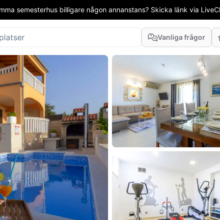
mma semesterhus billigare någon annanstans? Skicka länk via LiveCha
Vanliga frågor