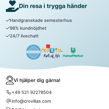
Din resa i trygga händer
Handgranskade semesterhus
98% kundnöjdhet
24/7 livechatt
Vi hjälper dig gärna!
+49 521 92278504
info@crovillas.com