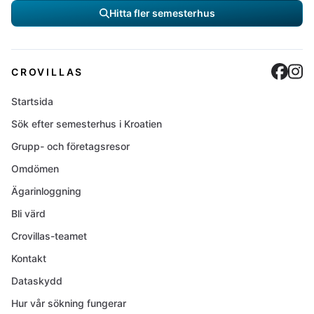
Hitta fler semesterhus
Cro
C
CROVILLAS
Startsida
Sök efter semesterhus i Kroatien
Grupp- och företagsresor
Omdömen
Ägarinloggning
Bli värd
Crovillas-teamet
Kontakt
Dataskydd
Hur vår sökning fungerar