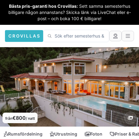
Bästa pris-garanti hos Crovillas:
Sett samma semesterhus
billigare någon annanstans? Skicka länk via LiveChat eller e-
post – och boka 100 € billigare!
CROVILLAS
€800
från
/ natt
Rumsfördelning
Utrustning
Foton
Priser & Ra