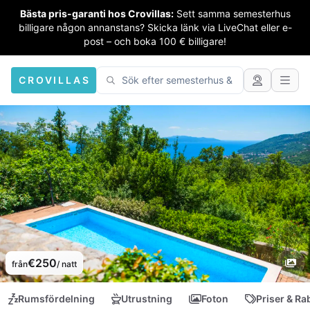
Bästa pris-garanti hos Crovillas:
Sett samma semesterhus
billigare någon annanstans? Skicka länk via LiveChat eller e-
post – och boka 100 € billigare!
CROVILLAS
€250
från
/ natt
Rumsfördelning
Utrustning
Foton
Priser & Ra