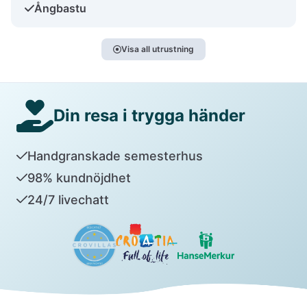
Ångbastu
Visa all utrustning
Din resa i trygga händer
Handgranskade semesterhus
98% kundnöjdhet
24/7 livechatt