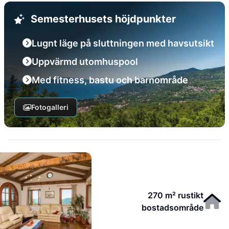
Semesterhusets höjdpunkter
Lugnt läge på sluttningen med havsutsikt
Uppvärmd utomhuspool
Med fitness, bastu och barnområde
Fotogalleri
270 m² rustikt
bostadsområde