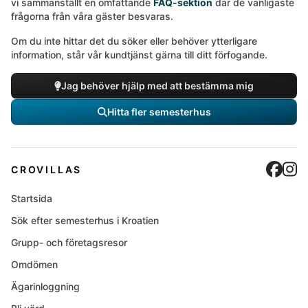
vi sammanställt en omfattande
FAQ-sektion
där de vanligaste
frågorna från våra gäster besvaras.
Om du inte hittar det du söker eller behöver ytterligare
information, står vår kundtjänst gärna till ditt förfogande.
Jag behöver hjälp med att bestämma mig
Hitta fler semesterhus
Cro
C
CROVILLAS
Startsida
Sök efter semesterhus i Kroatien
Grupp- och företagsresor
Omdömen
Ägarinloggning