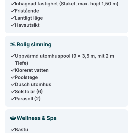
Inhägnad fastighet (Staket, max. höjd 1,50 m)
Fristående
Lantligt läge
Havsutsikt
Rolig simning
Uppvärmd utomhuspool (9 x 3,5 m, mit 2 m
Tiefe)
Klorerat vatten
Poolstege
Dusch utomhus
Solstolar (6)
Parasoll (2)
Wellness & Spa
Bastu