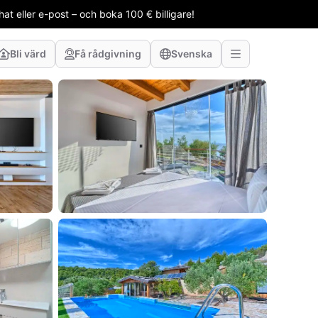
t eller e-post – och boka 100 € billigare!
Bli värd
Få rådgivning
Svenska