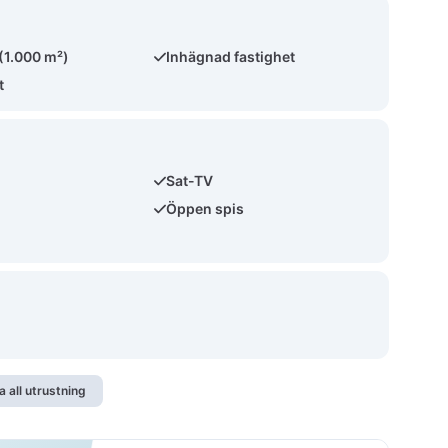
 (1.000 m²)
Inhägnad fastighet
t
Sat-TV
Öppen spis
a all utrustning