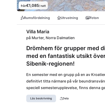
€1,085
från
/ natt
Rumsfördelning
Utrustning
Foton
Villa Maria
på Murter, Norra Dalmatien
Drömhem för grupper med dir
med en fantastisk utsikt över
Sibenik-regionen!
En semester med en grupp på en av Kroatiens
definitivt titta närmare på vår beundransvärda
speciell semesterupplevelse, finns denna g
Kornati-arkipelet och andra vackra öar i om
Läs beskrivning
Dela
säger! Ön Murter kan nås med bil över bron i 