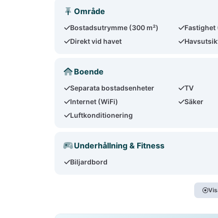
Område
Bostadsutrymme (300 m²)
Fastighet
Direkt vid havet
Havsutsik
Boende
Separata bostadsenheter
TV
Internet (WiFi)
Säker
Luftkonditionering
Underhållning & Fitness
Biljardbord
Vis