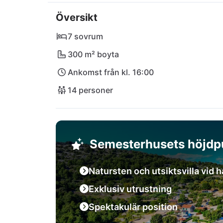
flygplatserna i Zadar och Split!
Översikt
7 sovrum
300 m² boyta
Ankomst från kl. 16:00
14 personer
Semesterhusets höjdp
Natursten och utsiktsvilla vid 
Exklusiv utrustning
Spektakulär position