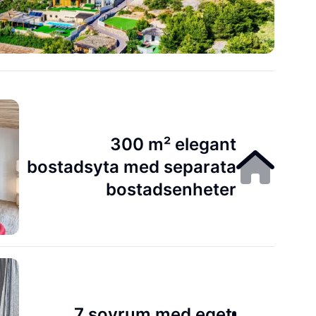
300 m² elegant
bostadsyta med separata
bostadsenheter
7 sovrum med eget