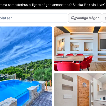
mma semesterhus billigare någon annanstans? Skicka länk via LiveCha
Vanliga frågor