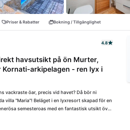
Priser & Rabatter
Bokning / Tillgänglighet
4.8
ekt havsutsikt på ön Murter,
 Kornati-arkipelagen - ren lyx i
 vackraste öar, precis vid havet? Då bör ni 
 villa "Maria"! Beläget i en lyxresort skapad för en 
enerösa semesteroas med en fantastisk utsikt över 
rådet kring Sibenik. Man ska leva här, som namnet 
Tisno, och det är bara en dryg timme med bil till 