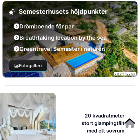
Semesterhusets höjdpunkter
Drömboende för par
Breathtaking location by the sea
Greentravel Semester i naturen
Fotogalleri
20 kvadratmeter
stort glampingtält
med ett sovrum