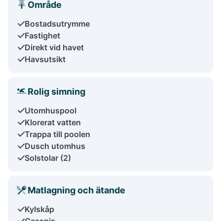
Område
Bostadsutrymme
Fastighet
Direkt vid havet
Havsutsikt
Rolig simning
Utomhuspool
Klorerat vatten
Trappa till poolen
Dusch utomhus
Solstolar (2)
Matlagning och ätande
Kylskåp
Gasspis