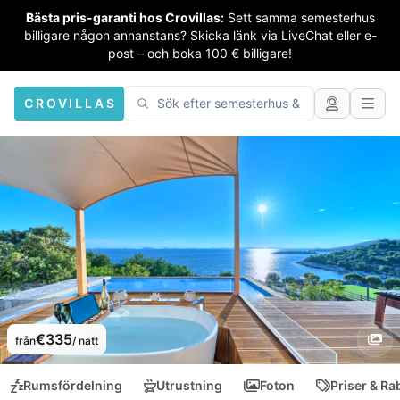
Bästa pris-garanti hos Crovillas:
Sett samma semesterhus
billigare någon annanstans? Skicka länk via LiveChat eller e-
post – och boka 100 € billigare!
CROVILLAS
€335
från
/ natt
Rumsfördelning
Utrustning
Foton
Priser & Ra