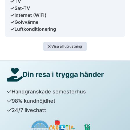
TV
Sat-TV
Internet (WiFi)
Golvvärme
Luftkonditionering
Visa all utrustning
Din resa i trygga händer
Handgranskade semesterhus
98% kundnöjdhet
24/7 livechatt