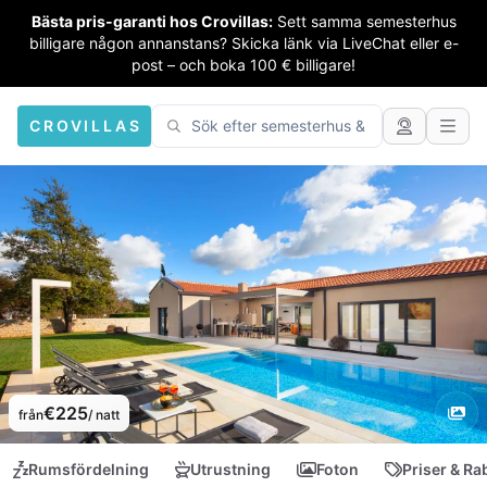
Bästa pris-garanti hos Crovillas:
Sett samma semesterhus
billigare någon annanstans? Skicka länk via LiveChat eller e-
post – och boka 100 € billigare!
CROVILLAS
€225
från
/ natt
Rumsfördelning
Utrustning
Foton
Priser & Ra