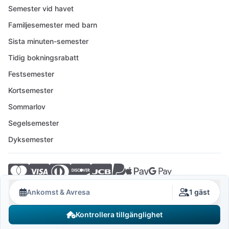
Semester vid havet
Familjesemester med barn
Sista minuten-semester
Tidig bokningsrabatt
Festsemester
Kortsemester
Sommarlov
Segelsemester
Dyksemester
© 2026 Crovillas GmbH
Ankomst & Avresa
1 gäst
Kontrollera tillgänglighet