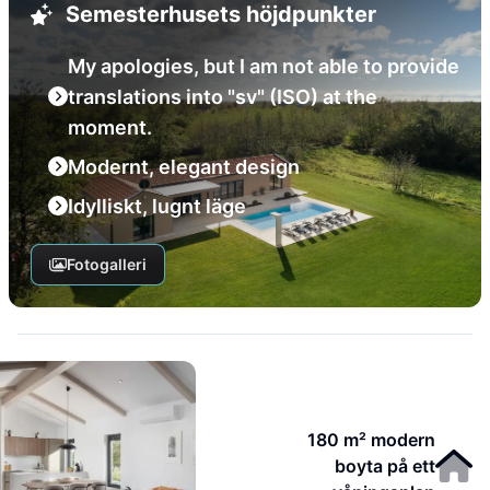
Semesterhusets höjdpunkter
My apologies, but I am not able to provide
translations into "sv" (ISO) at the
moment.
Modernt, elegant design
Idylliskt, lugnt läge
Fotogalleri
180 m² modern
boyta på ett